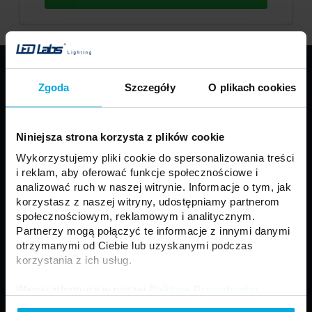
PRODUKTY
Zgoda
Szczegóły
O plikach cookies
Taśmy LED
Profile LED LUMINES
Oprawy LED LUMINES
Źródła LED
Niniejsza strona korzysta z plików cookie
Zasilacze
Sterowniki
Wykorzystujemy pliki cookie do spersonalizowania treści
Oprawy sufitowe
Moduły
i reklam, aby oferować funkcje społecznościowe i
Motoryzacja
Złącza i akcesoria
analizować ruch w naszej witrynie. Informacje o tym, jak
korzystasz z naszej witryny, udostępniamy partnerom
Panele LED
Naświetlacze LED
społecznościowym, reklamowym i analitycznym.
Neony LED
Lampy zewnętrzne
Partnerzy mogą połączyć te informacje z innymi danymi
otrzymanymi od Ciebie lub uzyskanymi podczas
korzystania z ich usług.
Regulamin
Ogólne Warunki Sprzedaży
Więcej informacji w naszej
Polityce Prywatności
.
Polityka prywatności
Formularz kontaktowy