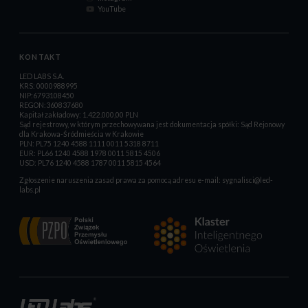
YouTube
KONTAKT
LED LABS S.A.
KRS: 0000988995
NIP:6793108450
REGON:360837680
Kapitał zakładowy: 1.422.000,00 PLN
Sąd rejestrowy, w którym przechowywana jest dokumentacja spółki: Sąd Rejonowy
dla Krakowa-Śródmieścia w Krakowie
PLN: PL75 1240 4588 1111 0011 5318 8711
EUR: PL66 1240 4588 1978 0011 5815 4506
USD: PL76 1240 4588 1787 0011 5815 4564
Zgłoszenie naruszenia zasad prawa za pomocą adresu e-mail:
sygnalisci@led-
labs.pl