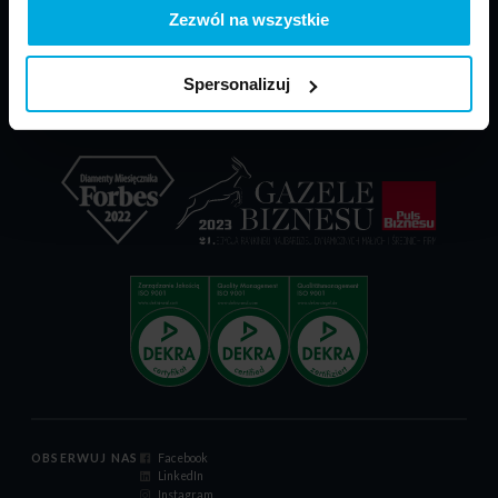
PARP - POIR
Materiały do pobrania
Zezwól na wszystkie
Dokumenty reklamacyjne
Relacje inwestorskie
Spersonalizuj
Certyfikat ISO 9001:2015
Kodeks postępowania
OBSERWUJ NAS
Facebook
LinkedIn
Instagram