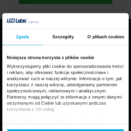
PRODUKTY
Zgoda
Szczegóły
O plikach cookies
Taśmy LED
Profile LED LUMINES
Oprawy LED LUMINES
Źródła LED
Niniejsza strona korzysta z plików cookie
Zasilacze
Sterowniki
Wykorzystujemy pliki cookie do spersonalizowania treści
Oprawy sufitowe
Moduły
i reklam, aby oferować funkcje społecznościowe i
Motoryzacja
Złącza i akcesoria
analizować ruch w naszej witrynie. Informacje o tym, jak
korzystasz z naszej witryny, udostępniamy partnerom
Panele LED
Naświetlacze LED
społecznościowym, reklamowym i analitycznym.
Neony LED
Lampy zewnętrzne
Partnerzy mogą połączyć te informacje z innymi danymi
otrzymanymi od Ciebie lub uzyskanymi podczas
korzystania z ich usług.
Regulamin
Ogólne Warunki Sprzedaży
Więcej informacji w naszej
Polityce Prywatności
.
Polityka prywatności
Formularz kontaktowy