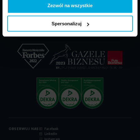
PARP - POIR
Materiały do pobrania
Zezwól na wszystkie
Dokumenty reklamacyjne
Relacje inwestorskie
Spersonalizuj
Certyfikat ISO 9001:2015
Kodeks postępowania
OBSERWUJ NAS
Facebook
LinkedIn
Instagram