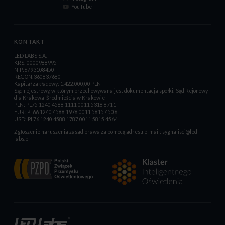
YouTube
KONTAKT
LED LABS S.A.
KRS: 0000988995
NIP:6793108450
REGON:360837680
Kapitał zakładowy: 1.422.000,00 PLN
Sąd rejestrowy, w którym przechowywana jest dokumentacja spółki: Sąd Rejonowy
dla Krakowa-Śródmieścia w Krakowie
PLN: PL75 1240 4588 1111 0011 5318 8711
EUR: PL66 1240 4588 1978 0011 5815 4506
USD: PL76 1240 4588 1787 0011 5815 4564
Zgłoszenie naruszenia zasad prawa za pomocą adresu e-mail:
sygnalisci@led-
labs.pl