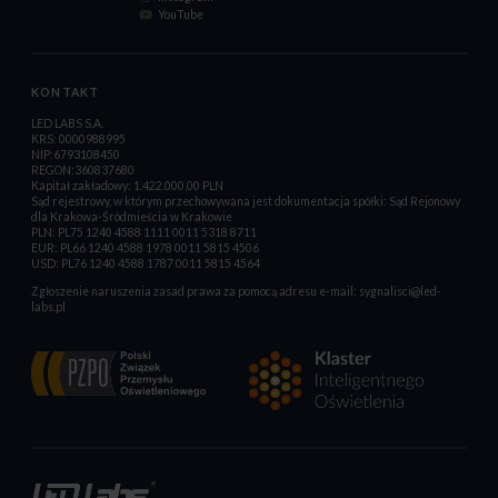
YouTube
KONTAKT
LED LABS S.A.
KRS: 0000988995
NIP:6793108450
REGON:360837680
Kapitał zakładowy: 1.422.000,00 PLN
Sąd rejestrowy, w którym przechowywana jest dokumentacja spółki: Sąd Rejonowy
dla Krakowa-Śródmieścia w Krakowie
PLN: PL75 1240 4588 1111 0011 5318 8711
EUR: PL66 1240 4588 1978 0011 5815 4506
USD: PL76 1240 4588 1787 0011 5815 4564
Zgłoszenie naruszenia zasad prawa za pomocą adresu e-mail:
sygnalisci@led-
labs.pl