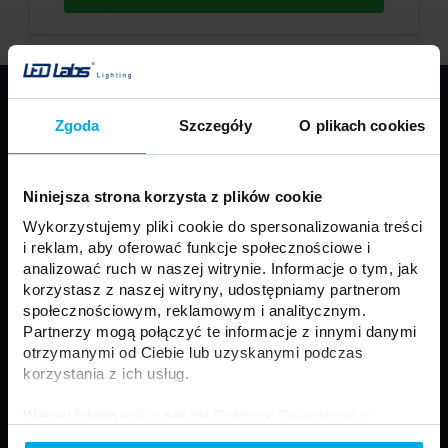
PRODUKTY
Zgoda
Szczegóły
O plikach cookies
Taśmy LED
Profile LED LUMINES
Oprawy LED LUMINES
Źródła LED
Niniejsza strona korzysta z plików cookie
Zasilacze
Sterowniki
Wykorzystujemy pliki cookie do spersonalizowania treści
Oprawy sufitowe
Moduły
i reklam, aby oferować funkcje społecznościowe i
Motoryzacja
Złącza i akcesoria
analizować ruch w naszej witrynie. Informacje o tym, jak
korzystasz z naszej witryny, udostępniamy partnerom
Panele LED
Naświetlacze LED
społecznościowym, reklamowym i analitycznym.
Neony LED
Lampy zewnętrzne
Partnerzy mogą połączyć te informacje z innymi danymi
otrzymanymi od Ciebie lub uzyskanymi podczas
korzystania z ich usług.
Regulamin
Ogólne Warunki Sprzedaży
Więcej informacji w naszej
Polityce Prywatności
.
Polityka prywatności
Formularz kontaktowy