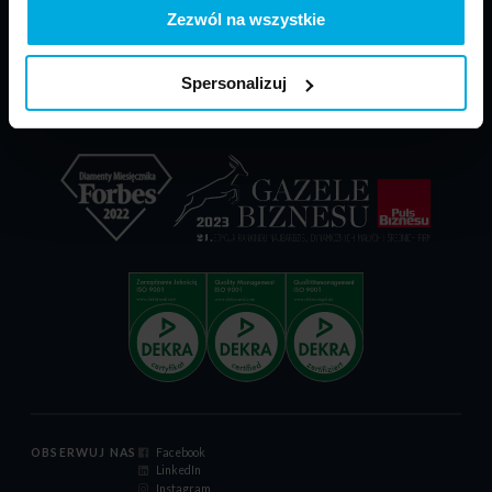
PARP - POIR
Materiały do pobrania
Zezwól na wszystkie
Dokumenty reklamacyjne
Relacje inwestorskie
Spersonalizuj
Certyfikat ISO 9001:2015
Kodeks postępowania
OBSERWUJ NAS
Facebook
LinkedIn
Instagram