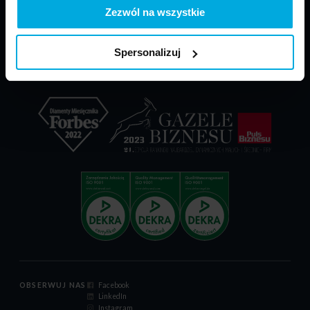
PARP - POIR
Materiały do pobrania
Zezwól na wszystkie
Dokumenty reklamacyjne
Relacje inwestorskie
Spersonalizuj
Certyfikat ISO 9001:2015
Kodeks postępowania
OBSERWUJ NAS
Facebook
LinkedIn
Instagram