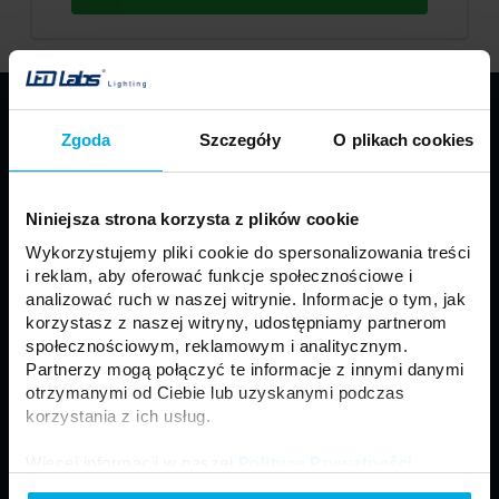
PRODUKTY
Zgoda
Szczegóły
O plikach cookies
Taśmy LED
Profile LED LUMINES
Oprawy LED LUMINES
Źródła LED
Niniejsza strona korzysta z plików cookie
Zasilacze
Sterowniki
Wykorzystujemy pliki cookie do spersonalizowania treści
Oprawy sufitowe
Moduły
i reklam, aby oferować funkcje społecznościowe i
Motoryzacja
Złącza i akcesoria
analizować ruch w naszej witrynie. Informacje o tym, jak
korzystasz z naszej witryny, udostępniamy partnerom
Panele LED
Naświetlacze LED
społecznościowym, reklamowym i analitycznym.
Neony LED
Lampy zewnętrzne
Partnerzy mogą połączyć te informacje z innymi danymi
otrzymanymi od Ciebie lub uzyskanymi podczas
korzystania z ich usług.
Regulamin
Ogólne Warunki Sprzedaży
Więcej informacji w naszej
Polityce Prywatności
.
Polityka prywatności
Formularz kontaktowy