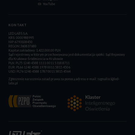
YouTube
KONTAKT
LED LABS S.A.
KRS: 0000988995
NIP:6793108450
REGON:360837680
Kapitał zakładowy: 1.422.000,00 PLN
Sąd rejestrowy, w którym przechowywana jest dokumentacja spółki: Sąd Rejonowy
dla Krakowa-Śródmieścia w Krakowie
PLN: PL75 1240 4588 1111 0011 5318 8711
EUR: PL66 1240 4588 1978 0011 5815 4506
USD: PL76 1240 4588 1787 0011 5815 4564
Zgłoszenie naruszenia zasad prawa za pomocą adresu e-mail:
sygnalisci@led-
labs.pl