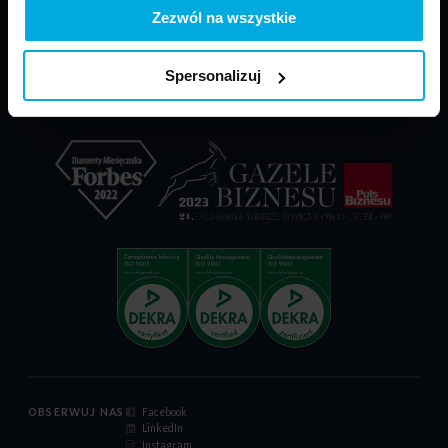
PARP - POIR
Materiały do pobrania
Zezwól na wszystkie
Dokumenty reklamacyjne
Relacje inwestorskie
Spersonalizuj
Certyfikat ISO 9001:2015
Kodeks postępowania
OBSERWUJ NAS
Facebook
LinkedIn
Instagram