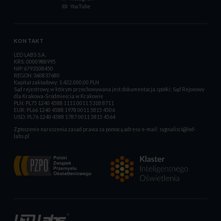
YouTube
KONTAKT
LED LABS S.A.
KRS: 0000988995
NIP:6793108450
REGON:360837680
Kapitał zakładowy: 1.422.000,00 PLN
Sąd rejestrowy, w którym przechowywana jest dokumentacja spółki: Sąd Rejonowy
dla Krakowa-Śródmieścia w Krakowie
PLN: PL75 1240 4588 1111 0011 5318 8711
EUR: PL66 1240 4588 1978 0011 5815 4506
USD: PL76 1240 4588 1787 0011 5815 4564
Zgłoszenie naruszenia zasad prawa za pomocą adresu e-mail:
sygnalisci@led-
labs.pl