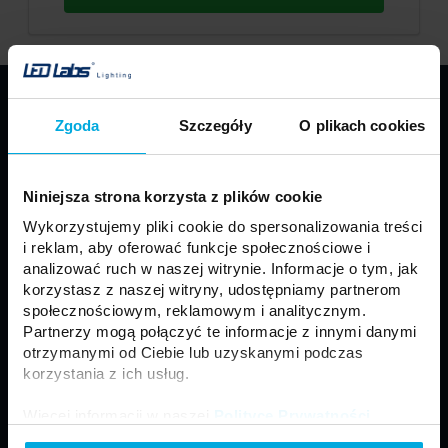
PRODUKTY
Zgoda
Szczegóły
O plikach cookies
Taśmy LED
Profile LED LUMINES
Oprawy LED LUMINES
Źródła LED
Niniejsza strona korzysta z plików cookie
Zasilacze
Sterowniki
Wykorzystujemy pliki cookie do spersonalizowania treści
Oprawy sufitowe
Moduły
i reklam, aby oferować funkcje społecznościowe i
Motoryzacja
Złącza i akcesoria
analizować ruch w naszej witrynie. Informacje o tym, jak
korzystasz z naszej witryny, udostępniamy partnerom
Panele LED
Naświetlacze LED
społecznościowym, reklamowym i analitycznym.
Neony LED
Lampy zewnętrzne
Partnerzy mogą połączyć te informacje z innymi danymi
otrzymanymi od Ciebie lub uzyskanymi podczas
korzystania z ich usług.
Regulamin
Ogólne Warunki Sprzedaży
Więcej informacji w naszej
Polityce Prywatności
.
Polityka prywatności
Formularz kontaktowy