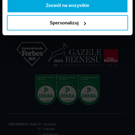
PARP - POIR
Materiały do pobrania
Zezwól na wszystkie
Dokumenty reklamacyjne
Relacje inwestorskie
Spersonalizuj
Certyfikat ISO 9001:2015
Kodeks postępowania
OBSERWUJ NAS
Facebook
LinkedIn
Instagram