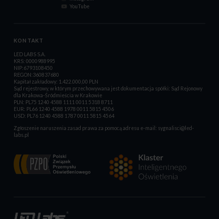
YouTube
KONTAKT
LED LABS S.A.
KRS: 0000988995
NIP:6793108450
REGON:360837680
Kapitał zakładowy: 1.422.000,00 PLN
Sąd rejestrowy, w którym przechowywana jest dokumentacja spółki: Sąd Rejonowy
dla Krakowa-Śródmieścia w Krakowie
PLN: PL75 1240 4588 1111 0011 5318 8711
EUR: PL66 1240 4588 1978 0011 5815 4506
USD: PL76 1240 4588 1787 0011 5815 4564
Zgłoszenie naruszenia zasad prawa za pomocą adresu e-mail:
sygnalisci@led-
labs.pl