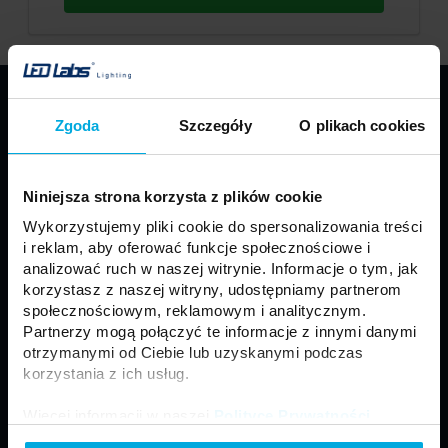
PRODUKTY
Zgoda
Szczegóły
O plikach cookies
Taśmy LED
Profile LED LUMINES
Oprawy LED LUMINES
Źródła LED
Niniejsza strona korzysta z plików cookie
Zasilacze
Sterowniki
Wykorzystujemy pliki cookie do spersonalizowania treści
Oprawy sufitowe
Moduły
i reklam, aby oferować funkcje społecznościowe i
Motoryzacja
Złącza i akcesoria
analizować ruch w naszej witrynie. Informacje o tym, jak
korzystasz z naszej witryny, udostępniamy partnerom
Panele LED
Naświetlacze LED
społecznościowym, reklamowym i analitycznym.
Neony LED
Lampy zewnętrzne
Partnerzy mogą połączyć te informacje z innymi danymi
otrzymanymi od Ciebie lub uzyskanymi podczas
korzystania z ich usług.
Regulamin
Ogólne Warunki Sprzedaży
Więcej informacji w naszej
Polityce Prywatności
.
Polityka prywatności
Formularz kontaktowy