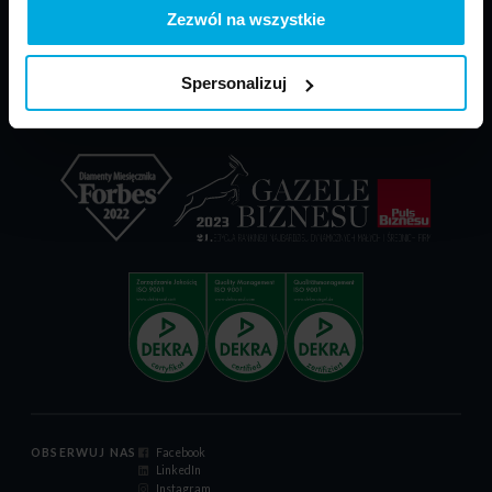
PARP - POIR
Materiały do pobrania
Zezwól na wszystkie
Dokumenty reklamacyjne
Relacje inwestorskie
Spersonalizuj
Certyfikat ISO 9001:2015
Kodeks postępowania
OBSERWUJ NAS
Facebook
LinkedIn
Instagram