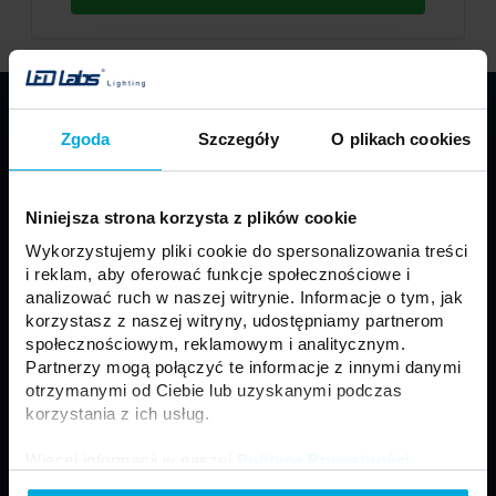
PRODUKTY
Zgoda
Szczegóły
O plikach cookies
Taśmy LED
Profile LED LUMINES
Oprawy LED LUMINES
Źródła LED
Niniejsza strona korzysta z plików cookie
Zasilacze
Sterowniki
Wykorzystujemy pliki cookie do spersonalizowania treści
Oprawy sufitowe
Moduły
i reklam, aby oferować funkcje społecznościowe i
Motoryzacja
Złącza i akcesoria
analizować ruch w naszej witrynie. Informacje o tym, jak
korzystasz z naszej witryny, udostępniamy partnerom
Panele LED
Naświetlacze LED
społecznościowym, reklamowym i analitycznym.
Neony LED
Lampy zewnętrzne
Partnerzy mogą połączyć te informacje z innymi danymi
otrzymanymi od Ciebie lub uzyskanymi podczas
korzystania z ich usług.
Regulamin
Ogólne Warunki Sprzedaży
Więcej informacji w naszej
Polityce Prywatności
.
Polityka prywatności
Formularz kontaktowy