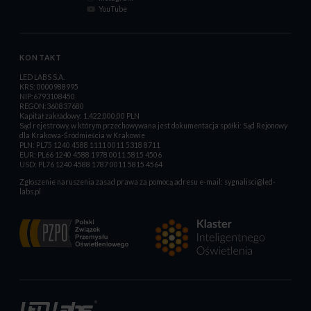
YouTube
KONTAKT
LED LABS S.A.
KRS: 0000988995
NIP:6793108450
REGON:360837680
Kapitał zakładowy: 1.422.000,00 PLN
Sąd rejestrowy, w którym przechowywana jest dokumentacja spółki: Sąd Rejonowy
dla Krakowa-Śródmieścia w Krakowie
PLN: PL75 1240 4588 1111 0011 5318 8711
EUR: PL66 1240 4588 1978 0011 5815 4506
USD: PL76 1240 4588 1787 0011 5815 4564
Zgłoszenie naruszenia zasad prawa za pomocą adresu e-mail:
sygnalisci@led-
labs.pl