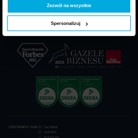
PARP - POIR
Materiały do pobrania
Zezwól na wszystkie
Dokumenty reklamacyjne
Relacje inwestorskie
Spersonalizuj
Certyfikat ISO 9001:2015
Kodeks postępowania
OBSERWUJ NAS
Facebook
LinkedIn
Instagram