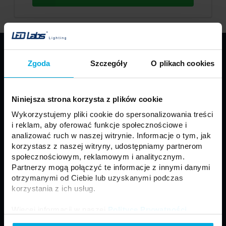
PRODUKTY
Zgoda
Szczegóły
O plikach cookies
Taśmy LED
Profile LED LUMINES
Oprawy LED LUMINES
Źródła LED
Niniejsza strona korzysta z plików cookie
Zasilacze
Sterowniki
Wykorzystujemy pliki cookie do spersonalizowania treści
Oprawy sufitowe
Moduły
i reklam, aby oferować funkcje społecznościowe i
Motoryzacja
Złącza i akcesoria
analizować ruch w naszej witrynie. Informacje o tym, jak
korzystasz z naszej witryny, udostępniamy partnerom
Panele LED
Naświetlacze LED
społecznościowym, reklamowym i analitycznym.
Neony LED
Lampy zewnętrzne
Partnerzy mogą połączyć te informacje z innymi danymi
otrzymanymi od Ciebie lub uzyskanymi podczas
korzystania z ich usług.
Regulamin
Ogólne Warunki Sprzedaży
Więcej informacji w naszej
Polityce Prywatności
.
Polityka prywatności
Formularz kontaktowy