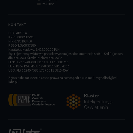
YouTube
KONTAKT
LED LABS S.A.
KRS: 0000988995
NIP:6793108450
REGON:360837680
Kapitał zakładowy: 1.422.000,00 PLN
Sąd rejestrowy, w którym przechowywana jest dokumentacja spółki: Sąd Rejonowy
dla Krakowa-Śródmieścia w Krakowie
PLN: PL75 1240 4588 1111 0011 5318 8711
EUR: PL66 1240 4588 1978 0011 5815 4506
USD: PL76 1240 4588 1787 0011 5815 4564
Zgłoszenie naruszenia zasad prawa za pomocą adresu e-mail:
sygnalisci@led-
labs.pl