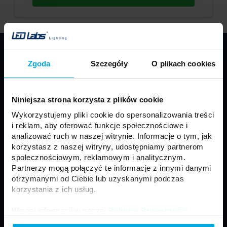
PRODUKTY
Zgoda
Szczegóły
O plikach cookies
Taśmy LED
Profile LED LUMINES
Oprawy LED LUMINES
Źródła LED
Niniejsza strona korzysta z plików cookie
Zasilacze
Sterowniki
Wykorzystujemy pliki cookie do spersonalizowania treści
Oprawy sufitowe
Moduły
i reklam, aby oferować funkcje społecznościowe i
Motoryzacja
Złącza i akcesoria
analizować ruch w naszej witrynie. Informacje o tym, jak
korzystasz z naszej witryny, udostępniamy partnerom
Panele LED
Naświetlacze LED
społecznościowym, reklamowym i analitycznym.
Neony LED
Lampy zewnętrzne
Partnerzy mogą połączyć te informacje z innymi danymi
otrzymanymi od Ciebie lub uzyskanymi podczas
korzystania z ich usług.
Regulamin
Ogólne Warunki Sprzedaży
Więcej informacji w naszej
Polityce Prywatności
.
Polityka prywatności
Formularz kontaktowy