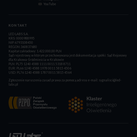
YouTube
KONTAKT
LED LABS S.A.
KRS: 0000988995
NIP:6793108450
REGON:360837680
Kapitał zakładowy: 1.422.000,00 PLN
Sąd rejestrowy, w którym przechowywana jest dokumentacja spółki: Sąd Rejonowy
dla Krakowa-Śródmieścia w Krakowie
PLN: PL75 1240 4588 1111 0011 5318 8711
EUR: PL66 1240 4588 1978 0011 5815 4506
USD: PL76 1240 4588 1787 0011 5815 4564
Zgłoszenie naruszenia zasad prawa za pomocą adresu e-mail:
sygnalisci@led-
labs.pl