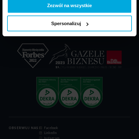
PARP - POIR
Materiały do pobrania
Zezwól na wszystkie
Dokumenty reklamacyjne
Relacje inwestorskie
Spersonalizuj
Certyfikat ISO 9001:2015
Kodeks postępowania
OBSERWUJ NAS
Facebook
LinkedIn
Instagram