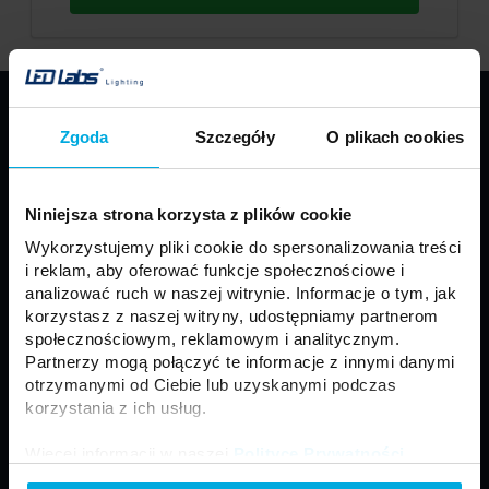
PRODUKTY
Zgoda
Szczegóły
O plikach cookies
Taśmy LED
Profile LED LUMINES
Oprawy LED LUMINES
Źródła LED
Niniejsza strona korzysta z plików cookie
Zasilacze
Sterowniki
Wykorzystujemy pliki cookie do spersonalizowania treści
Oprawy sufitowe
Moduły
i reklam, aby oferować funkcje społecznościowe i
Motoryzacja
Złącza i akcesoria
analizować ruch w naszej witrynie. Informacje o tym, jak
korzystasz z naszej witryny, udostępniamy partnerom
Panele LED
Naświetlacze LED
społecznościowym, reklamowym i analitycznym.
Neony LED
Lampy zewnętrzne
Partnerzy mogą połączyć te informacje z innymi danymi
otrzymanymi od Ciebie lub uzyskanymi podczas
korzystania z ich usług.
Regulamin
Ogólne Warunki Sprzedaży
Więcej informacji w naszej
Polityce Prywatności
.
Polityka prywatności
Formularz kontaktowy