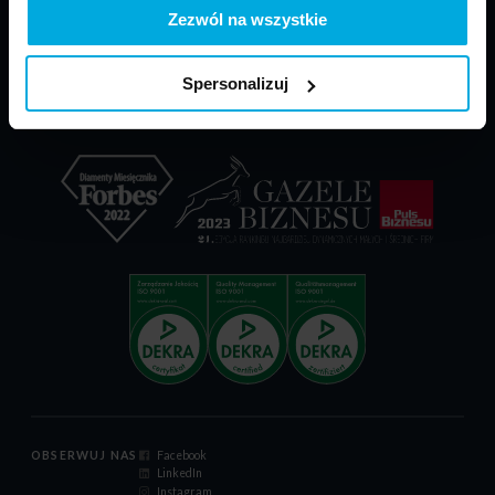
PARP - POIR
Materiały do pobrania
Zezwól na wszystkie
Dokumenty reklamacyjne
Relacje inwestorskie
Spersonalizuj
Certyfikat ISO 9001:2015
Kodeks postępowania
OBSERWUJ NAS
Facebook
LinkedIn
Instagram