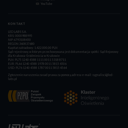
YouTube
KONTAKT
LED LABS S.A.
KRS: 0000988995
NIP:6793108450
REGON:360837680
Kapitał zakładowy: 1.422.000,00 PLN
Sąd rejestrowy, w którym przechowywana jest dokumentacja spółki: Sąd Rejonowy
dla Krakowa-Śródmieścia w Krakowie
PLN: PL75 1240 4588 1111 0011 5318 8711
EUR: PL66 1240 4588 1978 0011 5815 4506
USD: PL76 1240 4588 1787 0011 5815 4564
Zgłoszenie naruszenia zasad prawa za pomocą adresu e-mail:
sygnalisci@led-
labs.pl