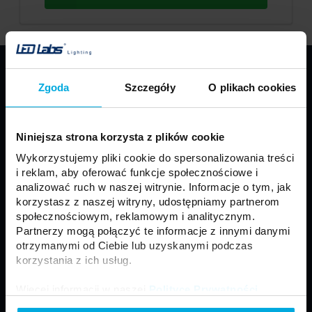
PRODUKTY
Zgoda
Szczegóły
O plikach cookies
Taśmy LED
Profile LED LUMINES
Oprawy LED LUMINES
Źródła LED
Niniejsza strona korzysta z plików cookie
Zasilacze
Sterowniki
Wykorzystujemy pliki cookie do spersonalizowania treści
Oprawy sufitowe
Moduły
i reklam, aby oferować funkcje społecznościowe i
Motoryzacja
Złącza i akcesoria
analizować ruch w naszej witrynie. Informacje o tym, jak
korzystasz z naszej witryny, udostępniamy partnerom
Panele LED
Naświetlacze LED
społecznościowym, reklamowym i analitycznym.
Neony LED
Lampy zewnętrzne
Partnerzy mogą połączyć te informacje z innymi danymi
otrzymanymi od Ciebie lub uzyskanymi podczas
korzystania z ich usług.
Regulamin
Ogólne Warunki Sprzedaży
Więcej informacji w naszej
Polityce Prywatności
.
Polityka prywatności
Formularz kontaktowy