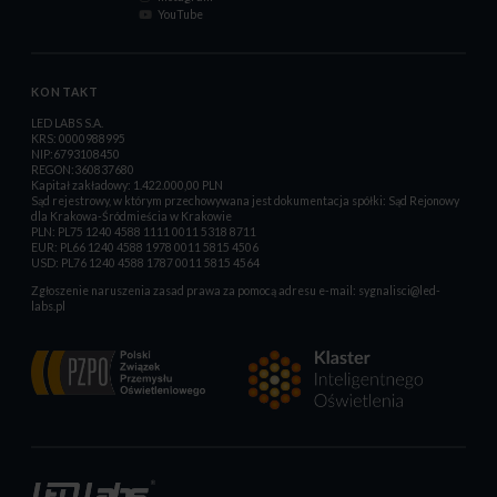
YouTube
KONTAKT
LED LABS S.A.
KRS: 0000988995
NIP:6793108450
REGON:360837680
Kapitał zakładowy: 1.422.000,00 PLN
Sąd rejestrowy, w którym przechowywana jest dokumentacja spółki: Sąd Rejonowy
dla Krakowa-Śródmieścia w Krakowie
PLN: PL75 1240 4588 1111 0011 5318 8711
EUR: PL66 1240 4588 1978 0011 5815 4506
USD: PL76 1240 4588 1787 0011 5815 4564
Zgłoszenie naruszenia zasad prawa za pomocą adresu e-mail:
sygnalisci@led-
labs.pl