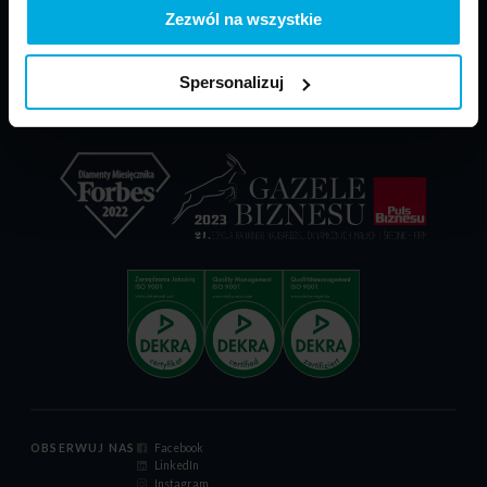
PARP - POIR
Materiały do pobrania
Zezwól na wszystkie
Dokumenty reklamacyjne
Relacje inwestorskie
Spersonalizuj
Certyfikat ISO 9001:2015
Kodeks postępowania
OBSERWUJ NAS
Facebook
LinkedIn
Instagram