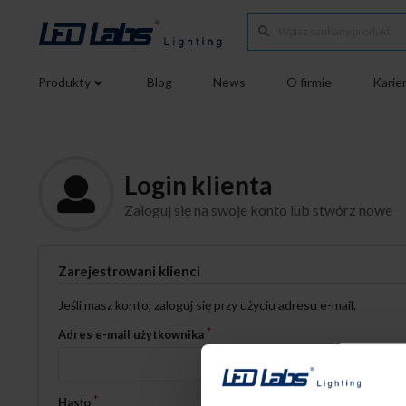
Produkty
Blog
News
O firmie
Karie
Login klienta
Zaloguj się na swoje konto lub stwórz nowe
Zarejestrowani klienci
Jeśli masz konto, zaloguj się przy użyciu adresu e-mail.
Adres e-mail użytkownika
Hasło