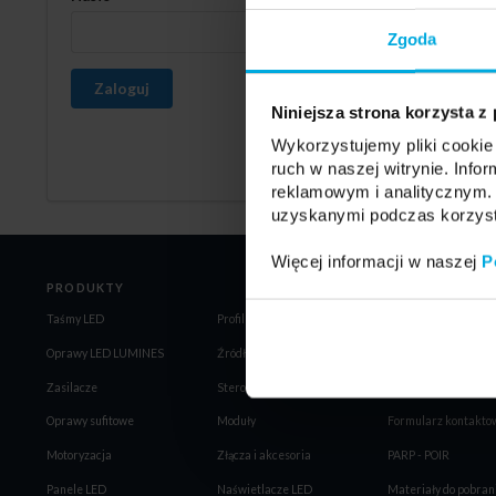
Zgoda
Zaloguj
Niniejsza strona korzysta z
Wykorzystujemy pliki cookie 
ruch w naszej witrynie. Inf
reklamowym i analitycznym. 
uzyskanymi podczas korzysta
Więcej informacji w naszej
P
PRODUKTY
Taśmy LED
Profile LED LUMINES
Regulamin
Oprawy LED LUMINES
Źródła LED
Ogólne Warunki Spr
Zasilacze
Sterowniki
Polityka prywatności
Oprawy sufitowe
Moduły
Formularz kontakto
Motoryzacja
Złącza i akcesoria
PARP - POIR
Panele LED
Naświetlacze LED
Materiały do pobran