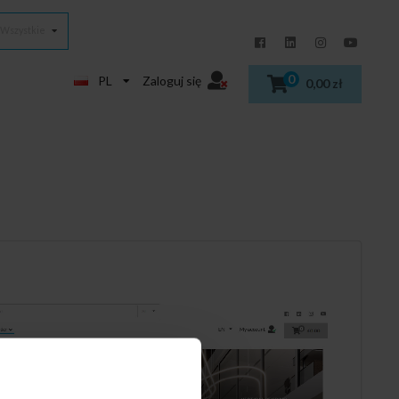
Wszystkie
0
PL
Zaloguj się
0,00 zł