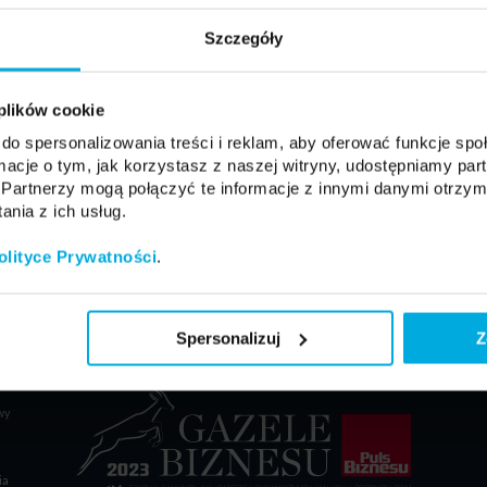
Szczegóły
Nie pamiętasz hasła?
 plików cookie
do spersonalizowania treści i reklam, aby oferować funkcje sp
ormacje o tym, jak korzystasz z naszej witryny, udostępniamy p
Partnerzy mogą połączyć te informacje z innymi danymi otrzym
nia z ich usług.
olityce Prywatności
.
OBS
Spersonalizuj
Z
zedaży
wy
ia