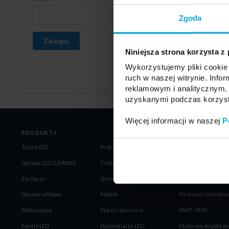
Zgoda
Zaloguj
Niniejsza strona korzysta z
Wykorzystujemy pliki cookie 
ruch w naszej witrynie. Inf
reklamowym i analitycznym. 
uzyskanymi podczas korzysta
Więcej informacji w naszej
P
PRODUKTY
Taśmy LED
Profile LED LUMINES
Regulamin
Oprawy LED LUMINES
Źródła LED
Ogólne Warunki Spr
Zasilacze
Sterowniki
Polityka prywatności
Oprawy sufitowe
Moduły
Formularz kontakto
Motoryzacja
Złącza i akcesoria
PARP - POIR
Panele LED
Naświetlacze LED
Materiały do pobran