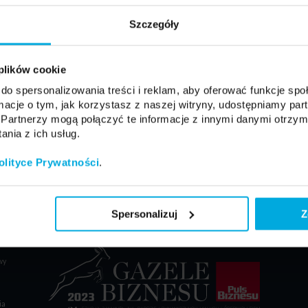
Szczegóły
Nie pamiętasz hasła?
 plików cookie
do spersonalizowania treści i reklam, aby oferować funkcje sp
ormacje o tym, jak korzystasz z naszej witryny, udostępniamy p
Partnerzy mogą połączyć te informacje z innymi danymi otrzym
nia z ich usług.
olityce Prywatności
.
OBS
Spersonalizuj
Z
zedaży
wy
ia