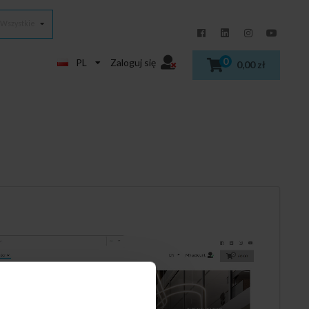
Wszystkie
0
PL
Zaloguj się
0,00 zł