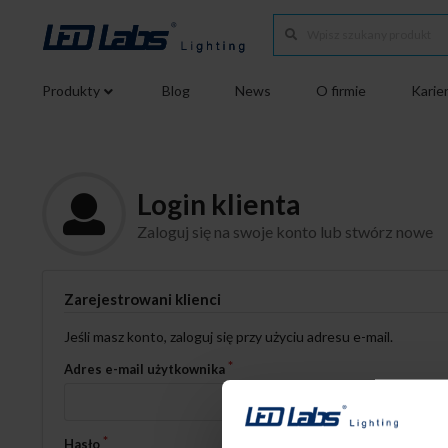
Produkty
Blog
News
O firmie
Karie
Login klienta
Zaloguj się na swoje konto lub stwórz nowe
Zarejestrowani klienci
Jeśli masz konto, zaloguj się przy użyciu adresu e-mail.
Adres e-mail użytkownika
Hasło