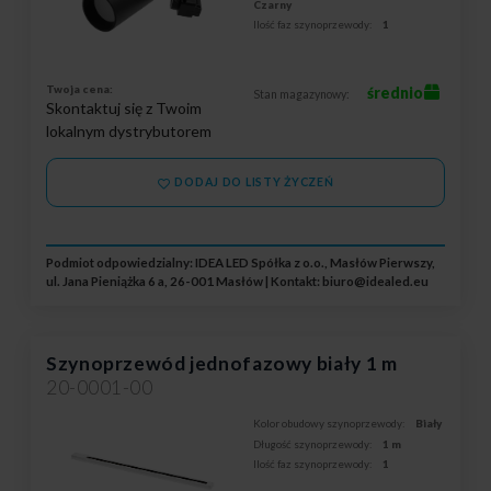
Czarny
Ilość faz szynoprzewody:
1
Twoja cena:
średnio
Stan magazynowy:
Skontaktuj się z Twoim
lokalnym dystrybutorem
DODAJ DO LISTY ŻYCZEŃ
Podmiot odpowiedzialny: IDEA LED Spółka z o.o., Masłów Pierwszy,
ul. Jana Pieniążka 6 a, 26-001 Masłów | Kontakt:
biuro@idealed.eu
Szynoprzewód jednofazowy biały 1 m
20-0001-00
Kolor obudowy szynoprzewody:
Biały
Długość szynoprzewody:
1 m
Ilość faz szynoprzewody:
1