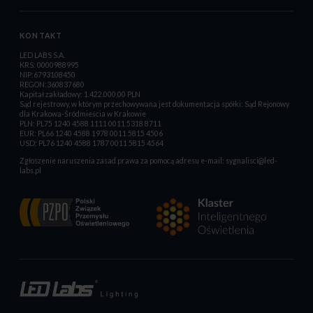
KONTAKT
LED LABS S.A.
KRS: 0000988995
NIP:6793108450
REGON:360837680
Kapitał zakładowy: 1.422.000,00 PLN
Sąd rejestrowy, w którym przechowywana jest dokumentacja spółki: Sąd Rejonowy
dla Krakowa-Śródmieścia w Krakowie
PLN: PL75 1240 4588 1111 0011 5318 8711
EUR: PL66 1240 4588 1978 0011 5815 4506
USD: PL76 1240 4588 1787 0011 5815 4564
Zgłoszenie naruszenia zasad prawa za pomocą adresu e-mail:
sygnalisci@led-
labs.pl