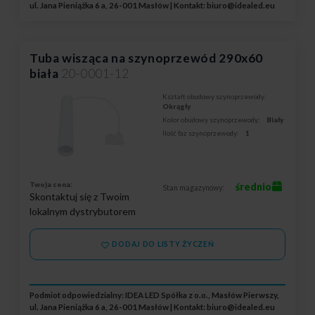
ul. Jana Pieniążka 6 a, 26-001 Masłów | Kontakt:
biuro@idealed.eu
Tuba wisząca na szynoprzewód 290x60
biała
20-0001-12
Kształt obudowy szynoprzewody:
Okrągły
Kolor obudowy szynoprzewody:
Biały
Ilość faz szynoprzewody:
1
Twoja cena:
średnio
Stan magazynowy:
Skontaktuj się z Twoim
lokalnym dystrybutorem
DODAJ DO LISTY ŻYCZEŃ
Podmiot odpowiedzialny: IDEA LED Spółka z o.o., Masłów Pierwszy,
ul. Jana Pieniążka 6 a, 26-001 Masłów | Kontakt:
biuro@idealed.eu