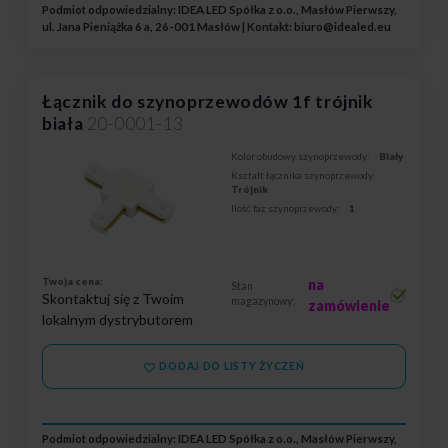
Podmiot odpowiedzialny: IDEA LED Spółka z o.o., Masłów Pierwszy,
ul. Jana Pieniążka 6 a, 26-001 Masłów | Kontakt:
biuro@idealed.eu
Łącznik do szynoprzewodów 1f trójnik
biała
20-0001-13
Kolor obudowy szynoprzewody:
Biały
Kształt łącznika szynoprzewody:
Trójnik
Ilość faz szynoprzewody:
1
Twoja cena:
na
Stan
Skontaktuj się z Twoim
magazynowy:
zamówienie
lokalnym dystrybutorem
DODAJ DO LISTY ŻYCZEŃ
Podmiot odpowiedzialny: IDEA LED Spółka z o.o., Masłów Pierwszy,