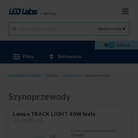
Szynoprzewody
0
0,00 zł
Filtry
Sortowanie
Oświetlenie LED LABS
/
Produkty
/
Oprawy LED
/
Szynoprzewody
Szynoprzewody
Lampa TRACK LIGHT 40W biała
20-0000-95
Kształt obudowy szynoprzewody:
Okrągły