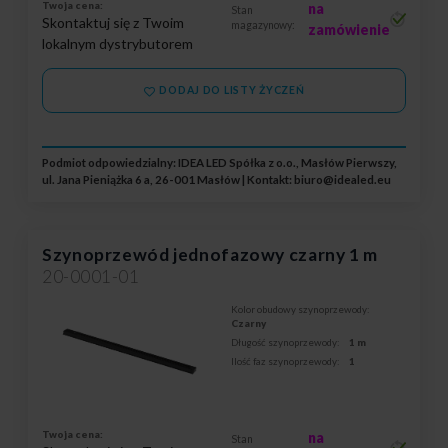
Twoja cena:
na
Stan
Skontaktuj się z Twoim
magazynowy:
zamówienie
lokalnym dystrybutorem
DODAJ DO LISTY ŻYCZEŃ
Podmiot odpowiedzialny: IDEA LED Spółka z o.o., Masłów Pierwszy,
ul. Jana Pieniążka 6 a, 26-001 Masłów | Kontakt:
biuro@idealed.eu
Szynoprzewód jednofazowy czarny 1 m
20-0001-01
Kolor obudowy szynoprzewody:
Czarny
Długość szynoprzewody:
1 m
Ilość faz szynoprzewody:
1
Twoja cena:
na
Stan