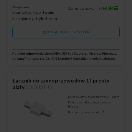
Twoja cena:
średnio
Stan magazynowy:
Skontaktuj się z Twoim
lokalnym dystrybutorem
DODAJ DO LISTY ŻYCZEŃ
Podmiot odpowiedzialny: IDEA LED Spółka z o.o., Masłów Pierwszy,
ul. Jana Pieniążka 6 a, 26-001 Masłów | Kontakt:
biuro@idealed.eu
Łącznik do szynoprzewodów 1f prosty
biały
20-0001-04
Kolor obudowy szynoprzewody:
Biały
Kształt łącznika szynoprzewody:
Prosty
Ilość faz szynoprzewody:
1