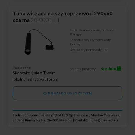
Tuba wisząca na szynoprzewód 290x60
czarna
20-0001-11
Kształt obudowy szynoprzewody:
Okrągły
Kolor obudowy szynoprzewody:
Czarny
Ilość faz szynoprzewody:
1
Twoja cena:
średnio
Stan magazynowy:
Skontaktuj się z Twoim
lokalnym dystrybutorem
DODAJ DO LISTY ŻYCZEŃ
Podmiot odpowiedzialny: IDEA LED Spółka z o.o., Masłów Pierwszy,
ul. Jana Pieniążka 6 a, 26-001 Masłów | Kontakt:
biuro@idealed.eu