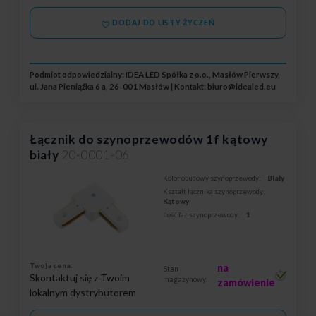
DODAJ DO LISTY ŻYCZEŃ
Podmiot odpowiedzialny: IDEA LED Spółka z o.o., Masłów Pierwszy,
ul. Jana Pieniążka 6 a, 26-001 Masłów | Kontakt:
biuro@idealed.eu
Łącznik do szynoprzewodów 1f kątowy
biały
20-0001-06
Kolor obudowy szynoprzewody:
Biały
Kształt łącznika szynoprzewody:
Kątowy
Ilość faz szynoprzewody:
1
Twoja cena:
na
Stan
Skontaktuj się z Twoim
magazynowy:
zamówienie
lokalnym dystrybutorem