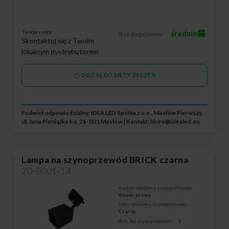
Twoja cena:
średnio
Stan magazynowy:
Skontaktuj się z Twoim
lokalnym dystrybutorem
DODAJ DO LISTY ŻYCZEŃ
Podmiot odpowiedzialny: IDEA LED Spółka z o.o., Masłów Pierwszy,
ul. Jana Pieniążka 6 a, 26-001 Masłów | Kontakt:
biuro@idealed.eu
Lampa na szynoprzewód BRICK czarna
20-0001-14
Kształt obudowy szynoprzewody:
Kwadratowy
Kolor obudowy szynoprzewody:
Czarny
Ilość faz szynoprzewody:
1