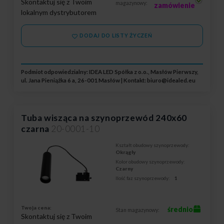
Skontaktuj się z Twoim
magazynowy:
zamówienie
lokalnym dystrybutorem
DODAJ DO LISTY ŻYCZEŃ
Podmiot odpowiedzialny: IDEA LED Spółka z o.o., Masłów Pierwszy,
ul. Jana Pieniążka 6 a, 26-001 Masłów | Kontakt:
biuro@idealed.eu
Tuba wisząca na szynoprzewód 240x60
czarna
20-0001-10
Kształt obudowy szynoprzewody:
Okrągły
Kolor obudowy szynoprzewody:
Czarny
Ilość faz szynoprzewody:
1
Twoja cena:
średnio
Stan magazynowy:
Skontaktuj się z Twoim