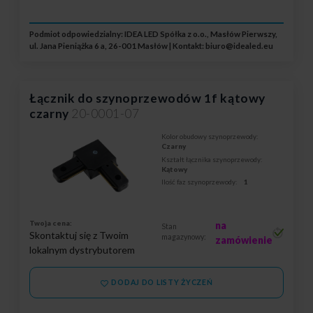
Podmiot odpowiedzialny: IDEA LED Spółka z o.o., Masłów Pierwszy,
ul. Jana Pieniążka 6 a, 26-001 Masłów | Kontakt:
biuro@idealed.eu
Łącznik do szynoprzewodów 1f kątowy
czarny
20-0001-07
Kolor obudowy szynoprzewody:
Czarny
Kształt łącznika szynoprzewody:
Kątowy
Ilość faz szynoprzewody:
1
Twoja cena:
na
Stan
Skontaktuj się z Twoim
magazynowy:
zamówienie
lokalnym dystrybutorem
DODAJ DO LISTY ŻYCZEŃ