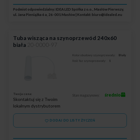
Podmiot odpowiedzialny: IDEA LED Spółka z o.o., Masłów Pierwszy,
ul. Jana Pieniążka 6 a, 26-001 Masłów | Kontakt:
biuro@idealed.eu
Tuba wisząca na szynoprzewód 240x60
biała
20-0000-97
Kolor obudowy szynoprzewody:
Biały
Ilość faz szynoprzewody:
1
Twoja cena:
średnio
Stan magazynowy:
Skontaktuj się z Twoim
lokalnym dystrybutorem
DODAJ DO LISTY ŻYCZEŃ