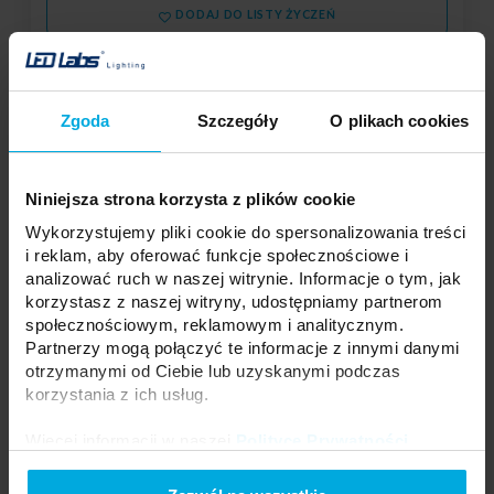
DODAJ DO LISTY ŻYCZEŃ
Podmiot odpowiedzialny: IDEA LED Spółka z o.o., Masłów Pierwszy,
ul. Jana Pieniążka 6 a, 26-001 Masłów | Kontakt:
biuro@idealed.eu
Zgoda
Szczegóły
O plikach cookies
Łącznik do szynoprzewodów 1f prosty
Niniejsza strona korzysta z plików cookie
czarny
20-0001-05
Wykorzystujemy pliki cookie do spersonalizowania treści
i reklam, aby oferować funkcje społecznościowe i
Kolor obudowy szynoprzewody:
Czarny
analizować ruch w naszej witrynie. Informacje o tym, jak
Kształt łącznika szynoprzewody:
korzystasz z naszej witryny, udostępniamy partnerom
Prosty
społecznościowym, reklamowym i analitycznym.
Ilość faz szynoprzewody:
1
Partnerzy mogą połączyć te informacje z innymi danymi
otrzymanymi od Ciebie lub uzyskanymi podczas
korzystania z ich usług.
Twoja cena:
na
Stan
Skontaktuj się z Twoim
magazynowy:
zamówienie
lokalnym dystrybutorem
Więcej informacji w naszej
Polityce Prywatności
.
DODAJ DO LISTY ŻYCZEŃ