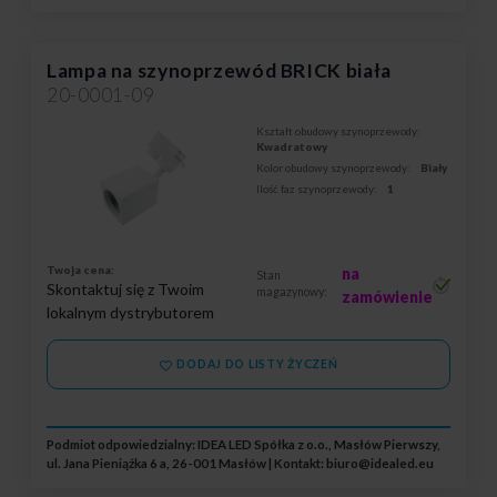
Lampa na szynoprzewód BRICK biała
20-0001-09
Kształt obudowy szynoprzewody:
Kwadratowy
Kolor obudowy szynoprzewody:
Biały
Ilość faz szynoprzewody:
1
Twoja cena:
na
Stan
Skontaktuj się z Twoim
magazynowy:
zamówienie
lokalnym dystrybutorem
DODAJ DO LISTY ŻYCZEŃ
Podmiot odpowiedzialny: IDEA LED Spółka z o.o., Masłów Pierwszy,
ul. Jana Pieniążka 6 a, 26-001 Masłów | Kontakt:
biuro@idealed.eu