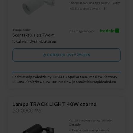
Kolor obudowy szynoprzewody:
Biały
Ilość faz szynoprzewody:
1
Twoja cena:
średnio
Stan magazynowy:
Skontaktuj się z Twoim
lokalnym dystrybutorem
DODAJ DO LISTY ŻYCZEŃ
Podmiot odpowiedzialny: IDEA LED Spółka z o.o., Masłów Pierwszy,
ul. Jana Pieniążka 6 a, 26-001 Masłów | Kontakt:
biuro@idealed.eu
Lampa TRACK LIGHT 40W czarna
20-0000-96
Kształt obudowy szynoprzewody:
Okrągły
Kolor obudowy szynoprzewody: