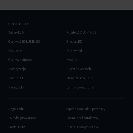
PRODUKTY
Taśmy LED
Profile LED LUMINES
Oprawy LED LUMINES
Źródła LED
Zasilacze
Sterowniki
Oprawy sufitowe
Moduły
Motoryzacja
Złącza i akcesoria
Panele LED
Naświetlacze LED
Neony LED
Lampy zewnętrzne
Regulamin
Ogólne Warunki Sprzedaży
Polityka prywatności
Formularz kontaktowy
PARP - POIR
Materiały do pobrania