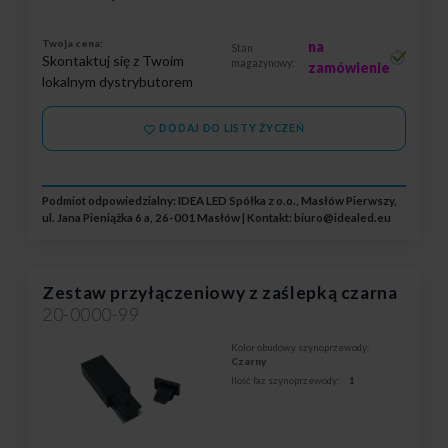
Twoja cena:
na
Stan
Skontaktuj się z Twoim
magazynowy:
zamówienie
lokalnym dystrybutorem
DODAJ DO LISTY ŻYCZEŃ
Podmiot odpowiedzialny: IDEA LED Spółka z o.o., Masłów Pierwszy,
ul. Jana Pieniążka 6 a, 26-001 Masłów | Kontakt:
biuro@idealed.eu
Zestaw przyłączeniowy z zaślepką czarna
20-0000-99
Kolor obudowy szynoprzewody:
Czarny
Ilość faz szynoprzewody:
1