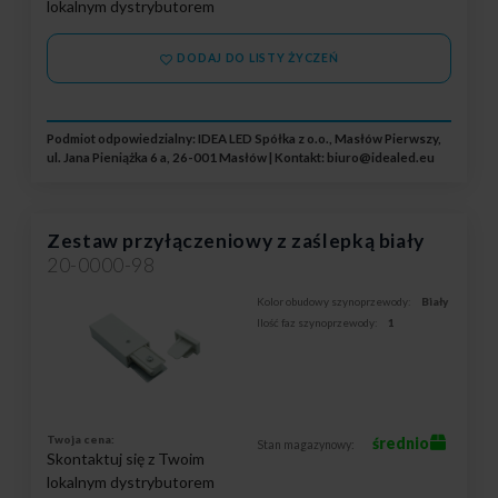
lokalnym dystrybutorem
DODAJ DO LISTY ŻYCZEŃ
Podmiot odpowiedzialny: IDEA LED Spółka z o.o., Masłów Pierwszy,
ul. Jana Pieniążka 6 a, 26-001 Masłów | Kontakt:
biuro@idealed.eu
Zestaw przyłączeniowy z zaślepką biały
20-0000-98
Kolor obudowy szynoprzewody:
Biały
Ilość faz szynoprzewody:
1
Twoja cena:
średnio
Stan magazynowy:
Skontaktuj się z Twoim
lokalnym dystrybutorem