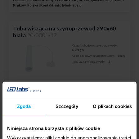
Kraków, Polska | Kontakt:
info@led-labs.pl
Tuba wisząca na szynoprzewód 290x60
biała
20-0001-12
Kształt obudowy szynoprzewody:
Okrągły
Kolor obudowy szynoprzewody:
Biały
Ilość faz szynoprzewody:
1
Twoja cena:
średnio
Stan magazynowy:
Skontaktuj się z Twoim
lokalnym dystrybutorem
Zgoda
Szczegóły
O plikach cookies
DODAJ DO LISTY ŻYCZEŃ
Niniejsza strona korzysta z plików cookie
Podmiot odpowiedzialny: IDEA LED Spółka z o.o., Masłów Pierwszy,
Wykorzystujemy pliki cookie do spersonalizowania treści
ul. Jana Pieniążka 6 a, 26-001 Masłów | Kontakt:
biuro@idealed.eu