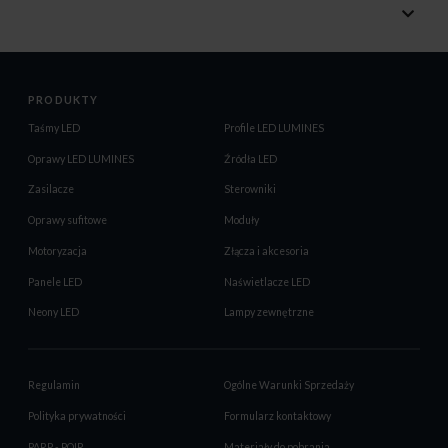
PRODUKTY
Taśmy LED
Profile LED LUMINES
Oprawy LED LUMINES
Źródła LED
Zasilacze
Sterowniki
Oprawy sufitowe
Moduły
Motoryzacja
Złącza i akcesoria
Panele LED
Naświetlacze LED
Neony LED
Lampy zewnętrzne
Regulamin
Ogólne Warunki Sprzedaży
Polityka prywatności
Formularz kontaktowy
PARP - POIR
Materiały do pobrania