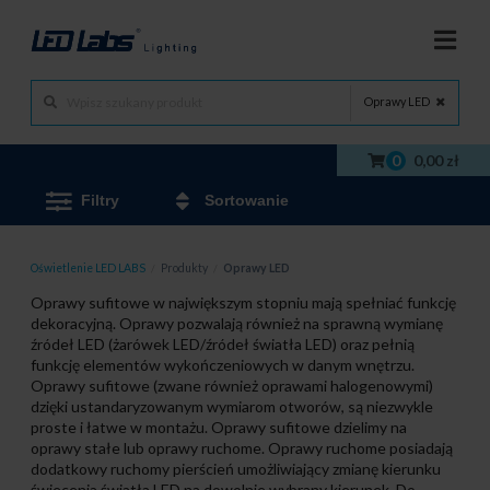
Oprawy LED
0
0,00 zł
Filtry
Sortowanie
Oświetlenie LED LABS
/
Produkty
/
Oprawy LED
Oprawy sufitowe w największym stopniu mają spełniać funkcję
dekoracyjną. Oprawy pozwalają również na sprawną wymianę
źródeł LED (żarówek LED/źródeł światła LED) oraz pełnią
funkcję elementów wykończeniowych w danym wnętrzu.
Oprawy sufitowe (zwane również oprawami halogenowymi)
dzięki ustandaryzowanym wymiarom otworów, są niezwykle
proste i łatwe w montażu. Oprawy sufitowe dzielimy na
oprawy stałe lub oprawy ruchome. Oprawy ruchome posiadają
dodatkowy ruchomy pierścień umożliwiający zmianę kierunku
świecenia światła LED na dowolnie wybrany kierunek. Do