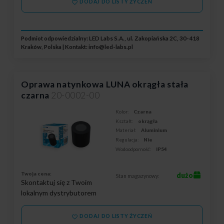
DODAJ DO LISTY ŻYCZEŃ
Podmiot odpowiedzialny: LED Labs S.A., ul. Zakopiańska 2C, 30-418
Kraków, Polska | Kontakt:
info@led-labs.pl
Oprawa natynkowa LUNA okrągła stała
czarna
20-0002-00
Kolor:
Czarna
Kształt:
okrągła
Materiał:
Aluminium
Regulacja:
Nie
Wodoodporność:
IP54
Twoja cena:
dużo
Stan magazynowy:
Skontaktuj się z Twoim
lokalnym dystrybutorem
DODAJ DO LISTY ŻYCZEŃ