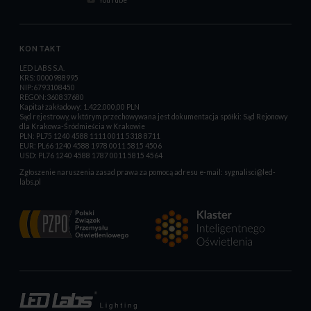
KONTAKT
LED LABS S.A.
KRS: 0000988995
NIP:6793108450
REGON:360837680
Kapitał zakładowy: 1.422.000,00 PLN
Sąd rejestrowy, w którym przechowywana jest dokumentacja spółki: Sąd Rejonowy
dla Krakowa-Śródmieścia w Krakowie
PLN: PL75 1240 4588 1111 0011 5318 8711
EUR: PL66 1240 4588 1978 0011 5815 4506
USD: PL76 1240 4588 1787 0011 5815 4564
Zgłoszenie naruszenia zasad prawa za pomocą adresu e-mail:
sygnalisci@led-
labs.pl