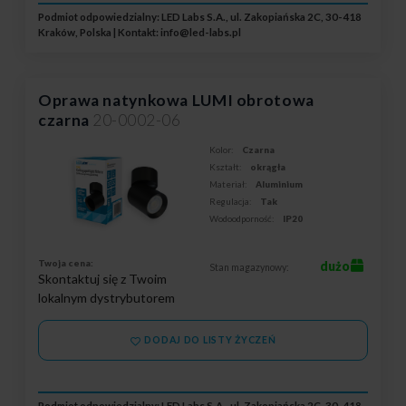
Podmiot odpowiedzialny: LED Labs S.A., ul. Zakopiańska 2C, 30-418
Kraków, Polska | Kontakt:
info@led-labs.pl
Oprawa natynkowa LUMI obrotowa
czarna
20-0002-06
Kolor:
Czarna
Kształt:
okrągła
Materiał:
Aluminium
Regulacja:
Tak
Wodoodporność:
IP20
Twoja cena:
dużo
Stan magazynowy:
Skontaktuj się z Twoim
lokalnym dystrybutorem
DODAJ DO LISTY ŻYCZEŃ
Podmiot odpowiedzialny: LED Labs S.A., ul. Zakopiańska 2C, 30-418