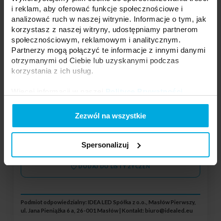
i reklam, aby oferować funkcje społecznościowe i
analizować ruch w naszej witrynie. Informacje o tym, jak
korzystasz z naszej witryny, udostępniamy partnerom
Tuba wisząca na szynoprzewód 290x60
społecznościowym, reklamowym i analitycznym.
czarna
20-0001-11
Partnerzy mogą połączyć te informacje z innymi danymi
otrzymanymi od Ciebie lub uzyskanymi podczas
Kształt obudowy szynoprzewody:
korzystania z ich usług.
Okrągły
Kolor obudowy szynoprzewody:
Czarny
Więcej informacji w naszej
Polityce Prywatności
.
Ilość faz szynoprzewody:
1
Zezwól na wszystkie
Twoja cena:
średnio
Stan magazynowy:
Skontaktuj się z Twoim
lokalnym dystrybutorem
Spersonalizuj
DODAJ DO LISTY ŻYCZEŃ
Podmiot odpowiedzialny: IDEA LED Spółka z o.o., Masłów Pierwszy,
ul. Jana Pieniążka 6 a, 26-001 Masłów | Kontakt:
biuro@idealed.eu