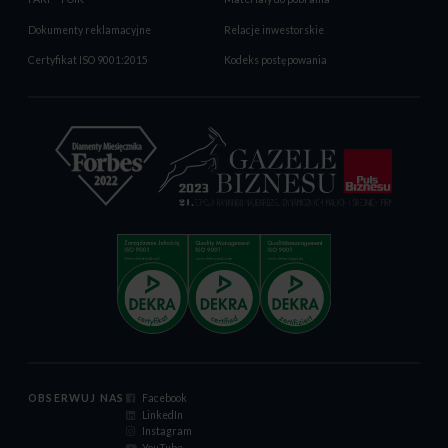
Dokumenty reklamacyjne
Relacje inwestorskie
Certyfikat ISO 9001:2015
Kodeks postępowania
OBSERWUJ NAS
Facebook
LinkedIn
Instagram
YouTube