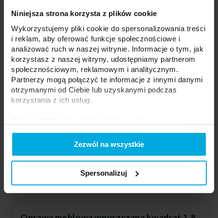
W Biała
41-00017-00
Niniejsza strona korzysta z plików cookie
Kolor:
Biała
Wykorzystujemy pliki cookie do spersonalizowania treści
i reklam, aby oferować funkcje społecznościowe i
analizować ruch w naszej witrynie. Informacje o tym, jak
korzystasz z naszej witryny, udostępniamy partnerom
społecznościowym, reklamowym i analitycznym.
Partnerzy mogą połączyć te informacje z innymi danymi
otrzymanymi od Ciebie lub uzyskanymi podczas
Twoja cena:
11
Stan magazynowy:
korzystania z ich usług.
Skontaktuj się z Twoim
lokalnym dystrybutorem
Więcej informacji w naszej
Polityce Prywatności
.
DODAJ DO LISTY ŻYCZEŃ
Zezwól na wszystkie
Spersonalizuj
Podmiot odpowiedzialny: Idea Led Mateusz Banasik, ul. Jana
Pieniążka 6a, 26-001 Masłów | Kontakt:
mateusz@idealed.eu
Oprawa meblowa wpuszczana kwadrat 1,8