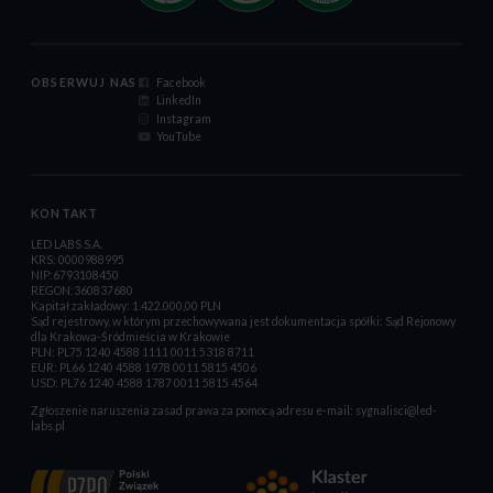
OBSERWUJ NAS
Facebook
LinkedIn
Instagram
YouTube
KONTAKT
LED LABS S.A.
KRS: 0000988995
NIP:6793108450
REGON:360837680
Kapitał zakładowy: 1.422.000,00 PLN
Sąd rejestrowy, w którym przechowywana jest dokumentacja spółki: Sąd Rejonowy
dla Krakowa-Śródmieścia w Krakowie
PLN: PL75 1240 4588 1111 0011 5318 8711
EUR: PL66 1240 4588 1978 0011 5815 4506
USD: PL76 1240 4588 1787 0011 5815 4564
Zgłoszenie naruszenia zasad prawa za pomocą adresu e-mail:
sygnalisci@led-
labs.pl