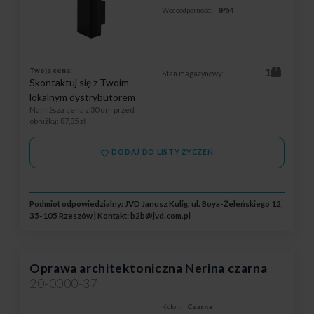
Wodoodporność:
IP54
Twoja cena:
1
Stan magazynowy:
Skontaktuj się z Twoim
lokalnym dystrybutorem
Najniższa cena z 30 dni przed
obniżką
: 87,85 zł
DODAJ DO LISTY ŻYCZEŃ
Podmiot odpowiedzialny: JVD Janusz Kulig, ul. Boya-Żeleńskiego 12,
35-105 Rzeszów | Kontakt:
b2b@jvd.com.pl
Oprawa architektoniczna Nerina czarna
20-0000-37
Kolor:
Czarna