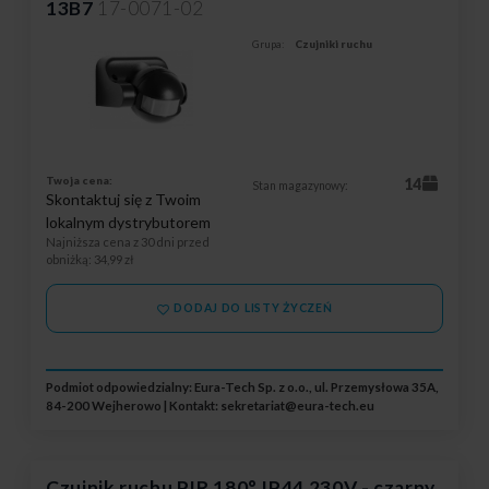
13B7
17-0071-02
Grupa:
Czujniki ruchu
Twoja cena:
14
Stan magazynowy:
Skontaktuj się z Twoim
lokalnym dystrybutorem
Najniższa cena z 30 dni przed
obniżką
: 34,99 zł
DODAJ DO LISTY ŻYCZEŃ
Podmiot odpowiedzialny: Eura-Tech Sp. z o.o., ul. Przemysłowa 35A,
84-200 Wejherowo | Kontakt:
sekretariat@eura-tech.eu
Czujnik ruchu PIR 180° IP44 230V - czarny