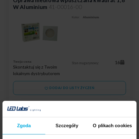
Oprawa meblowa wpuszczana kwadrat 1,8
W Aluminium
41-00016-00
Kolor:
Aluminium
Twoja cena:
16
Stan magazynowy:
Skontaktuj się z Twoim
lokalnym dystrybutorem
DODAJ DO LISTY ŻYCZEŃ
Podmiot odpowiedzialny: Idea Led Mateusz Banasik, ul. Jana
Pieniążka 6a, 26-001 Masłów | Kontakt:
mateusz@idealed.eu
Zgoda
Szczegóły
O plikach cookies
Oprawa meblowa wpuszczana kwadrat 1,8