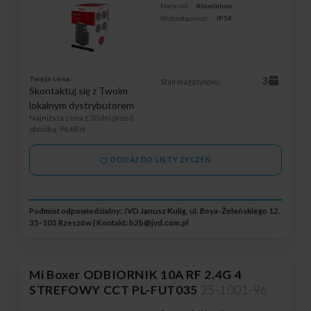
Materiał:
Aluminium
Wodoodporność:
IP54
Twoja cena:
3
Stan magazynowy:
Skontaktuj się z Twoim
lokalnym dystrybutorem
Najniższa cena z 30 dni przed
obniżką
: 96,68 zł
DODAJ DO LISTY ŻYCZEŃ
Podmiot odpowiedzialny: JVD Janusz Kulig, ul. Boya-Żeleńskiego 12,
35-105 Rzeszów | Kontakt:
b2b@jvd.com.pl
Mi Boxer ODBIORNIK 10A RF 2.4G 4
STREFOWY CCT PL-FUT035
25-1001-96