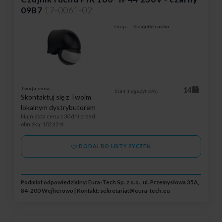
09B7
17-0061-02
Grupa:
Czujniki ruchu
Twoja cena:
14
Stan magazynowy:
Skontaktuj się z Twoim
lokalnym dystrybutorem
Najniższa cena z 30 dni przed
obniżką
: 102,42 zł
DODAJ DO LISTY ŻYCZEŃ
Podmiot odpowiedzialny: Eura-Tech Sp. z o.o., ul. Przemysłowa 35A,
84-200 Wejherowo | Kontakt:
sekretariat@eura-tech.eu