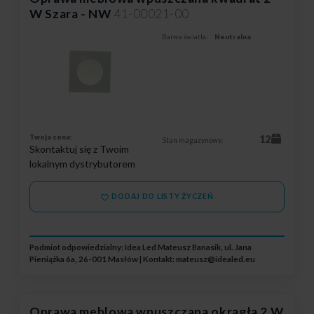
W Szara - NW
41-00021-00
Barwa światła:
Neutralna
Twoja cena:
12
Stan magazynowy:
Skontaktuj się z Twoim
lokalnym dystrybutorem
DODAJ DO LISTY ŻYCZEŃ
Podmiot odpowiedzialny: Idea Led Mateusz Banasik, ul. Jana
Pieniążka 6a, 26-001 Masłów | Kontakt:
mateusz@idealed.eu
Oprawa meblowa wpuszczana okrągła 2 W