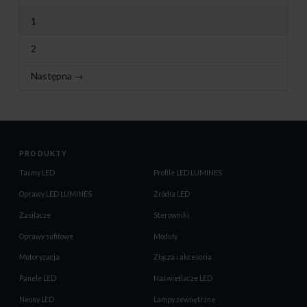
1
2
Następna →
PRODUKTY
Taśmy LED
Profile LED LUMINES
Oprawy LED LUMINES
Źródła LED
Zasilacze
Sterowniki
Oprawy sufitowe
Moduły
Motoryzacja
Złącza i akcesoria
Panele LED
Naświetlacze LED
Neony LED
Lampy zewnętrzne