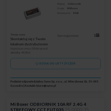
Rodzaj:
Odbiornik
Grupa:
MiBoxer
Sterowanie:
RGB
Twoja cena:
1
Stan magazynowy:
Skontaktuj się z Twoim
lokalnym dystrybutorem
Najniższa cena z 30 dni przed
obniżką
: 49,30 zł
DODAJ DO LISTY ŻYCZEŃ
Podmiot odpowiedzialny: Syno Sp. z o.o., ul. Wierzbowa 1b, 55-095
Szczodre | Kontakt:
biuro@syno.pl
Mi Boxer ODBIORNIK 10A RF 2.4G 4
STREFOWY CCT FUT035
25-0000-35