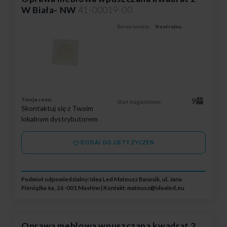
W Biała- NW
41-00019-00
Barwa światła:
Neutralna
Twoja cena:
9
Stan magazynowy:
Skontaktuj się z Twoim
lokalnym dystrybutorem
DODAJ DO LISTY ŻYCZEŃ
Podmiot odpowiedzialny: Idea Led Mateusz Banasik, ul. Jana
Pieniążka 6a, 26-001 Masłów | Kontakt:
mateusz@idealed.eu
Oprawa meblowa wpuszczana kwadrat 2