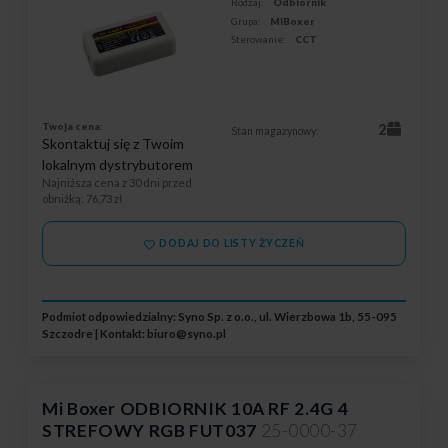
Rodzaj:
Odbiornik
Grupa:
MiBoxer
Sterowanie:
CCT
Twoja cena:
2
Stan magazynowy:
Skontaktuj się z Twoim
lokalnym dystrybutorem
Najniższa cena z 30 dni przed
obniżką
: 76,73 zł
DODAJ DO LISTY ŻYCZEŃ
Podmiot odpowiedzialny: Syno Sp. z o.o., ul. Wierzbowa 1b, 55-095
Szczodre | Kontakt:
biuro@syno.pl
Mi Boxer ODBIORNIK 10A RF 2.4G 4
STREFOWY RGB FUT037
25-0000-37