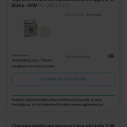
Biała - NW
41-00022-00
Barwa światła:
Neutralna
Twoja cena:
6
Stan magazynowy:
Skontaktuj się z Twoim
lokalnym dystrybutorem
DODAJ DO LISTY ŻYCZEŃ
Podmiot odpowiedzialny: Idea Led Mateusz Banasik, ul. Jana
Pieniążka 6a, 26-001 Masłów | Kontakt:
mateusz@idealed.eu
Oprawa meblowa wpuszczana okrągła 2 W