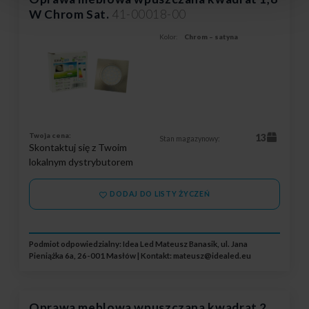
W Chrom Sat.
41-00018-00
Kolor:
Chrom – satyna
Twoja cena:
13
Stan magazynowy:
Skontaktuj się z Twoim
lokalnym dystrybutorem
DODAJ DO LISTY ŻYCZEŃ
Podmiot odpowiedzialny: Idea Led Mateusz Banasik, ul. Jana
Pieniążka 6a, 26-001 Masłów | Kontakt:
mateusz@idealed.eu
Oprawa meblowa wpuszczana kwadrat 2