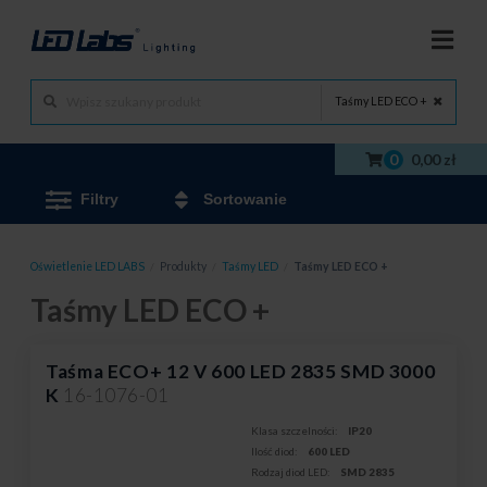
Taśmy LED ECO +
0
0,00 zł
Filtry
Sortowanie
Oświetlenie LED LABS
/
Produkty
/
Taśmy LED
/
Taśmy LED ECO +
Taśmy LED ECO +
Taśma ECO+ 12 V 600 LED 2835 SMD 3000
K
16-1076-01
Klasa szczelności:
IP20
Ilość diod:
600 LED
Rodzaj diod LED:
SMD 2835