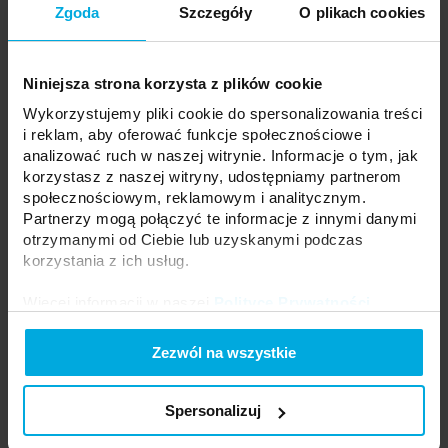
Zgoda
Szczegóły
O plikach cookies
Temperatura barwowa:
4000K
Napięcie:
12V
Moc:
4,8 W/m
CRI:
80
Niniejsza strona korzysta z plików cookie
Szerokość PCB:
8mm
Skuteczność świetlna:
105 lm/W
Wykorzystujemy pliki cookie do spersonalizowania treści
Strumień świetlny:
560 lm/m
i reklam, aby oferować funkcje społecznościowe i
Żywotność:
30000
analizować ruch w naszej witrynie. Informacje o tym, jak
Długość rolki:
5m
korzystasz z naszej witryny, udostępniamy partnerom
społecznościowym, reklamowym i analitycznym.
Twoja cena:
dużo
Stan magazynowy:
Skontaktuj się z Twoim
Partnerzy mogą połączyć te informacje z innymi danymi
lokalnym dystrybutorem
otrzymanymi od Ciebie lub uzyskanymi podczas
Cena za 1 metr
korzystania z ich usług.
DODAJ DO LISTY ŻYCZEŃ
Więcej informacji w naszej
Polityce Prywatności
.
Zezwól na wszystkie
Podmiot odpowiedzialny: LED Labs S.A., ul. Zakopiańska 2C, 30-418
Kraków, Polska | Kontakt:
info@led-labs.pl
Spersonalizuj