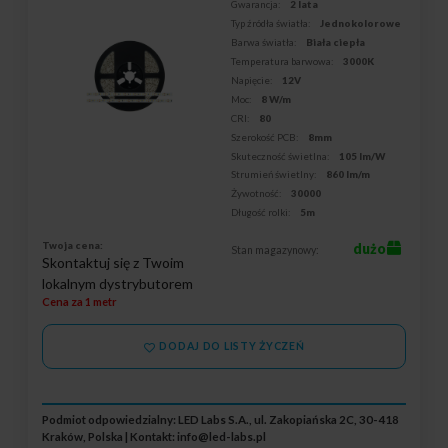
Gwarancja:
2 lata
Typ źródła światła:
Jednokolorowe
Barwa światła:
Biała ciepła
Temperatura barwowa:
3000K
Napięcie:
12V
Moc:
8 W/m
CRI:
80
Szerokość PCB:
8mm
Skuteczność świetlna:
105 lm/W
Strumień świetlny:
860 lm/m
Żywotność:
30000
Długość rolki:
5m
Twoja cena:
dużo
Stan magazynowy:
Skontaktuj się z Twoim
lokalnym dystrybutorem
Cena za 1 metr
DODAJ DO LISTY ŻYCZEŃ
Podmiot odpowiedzialny: LED Labs S.A., ul. Zakopiańska 2C, 30-418
Kraków, Polska | Kontakt:
info@led-labs.pl