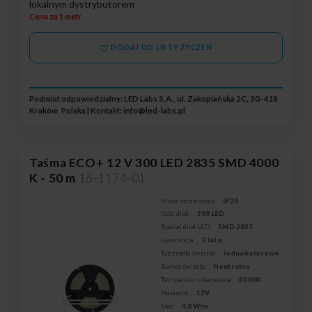
lokalnym dystrybutorem
Cena za 1 metr
DODAJ DO LISTY ŻYCZEŃ
Podmiot odpowiedzialny: LED Labs S.A., ul. Zakopiańska 2C, 30-418
Kraków, Polska | Kontakt:
info@led-labs.pl
Taśma ECO+ 12 V 300 LED 2835 SMD 4000
K - 50 m
16-1174-01
Klasa szczelności:
IP20
Ilość diod:
300 LED
Rodzaj diod LED:
SMD 2835
Gwarancja:
2 lata
Typ źródła światła:
Jednokolorowe
Barwa światła:
Neutralna
Temperatura barwowa:
4000K
Napięcie:
12V
Moc:
4,8 W/m