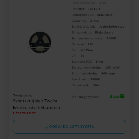
Klasa szczelności:
IP20
Ilość diod:
300 LED
Rodzaj diod LED:
SMD 2835
Gwarancja:
2 lata
Typ źródła światła:
Jednokolorowe
Barwa światła:
Biała ciepła
Temperatura barwowa:
3000K
Napięcie:
12V
Moc:
4,8 W/m
CRI:
80
Szerokość PCB:
8mm
Skuteczność świetlna:
105 lm/W
Strumień świetlny:
560 lm/m
Żywotność:
30000
Długość rolki:
50m
Twoja cena:
dużo
Stan magazynowy:
Skontaktuj się z Twoim
lokalnym dystrybutorem
Cena za 1 metr
DODAJ DO LISTY ŻYCZEŃ