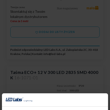
Twoja cena:
mało
Stan magazynowy:
Skontaktuj się z Twoim
lokalnym dystrybutorem
Cena za 1 metr
DODAJ DO LISTY ŻYCZEŃ
Podmiot odpowiedzialny: LED Labs S.A., ul. Zakopiańska 2C, 30-418
Kraków, Polska | Kontakt:
info@led-labs.pl
Taśma ECO+ 12 V 300 LED 2835 SMD 4000
K
16-1071-01
Klasa szczelności:
IP20
Ilość diod:
300 LED
Rodzaj diod LED:
SMD 2835
Gwarancja:
2 lata
Typ źródła światła:
Jednokolorowe
Barwa światła:
Neutralna