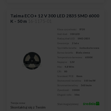
Taśma ECO+ 12 V 300 LED 2835 SMD 6000
K - 50 m
16-1175-01
Klasa szczelności:
IP20
Ilość diod:
300 LED
Rodzaj diod LED:
SMD 2835
Gwarancja:
2 lata
Typ źródła światła:
Jednokolorowe
Barwa światła:
Biała zimna
Temperatura barwowa:
6000K
Napięcie:
12V
Moc:
4,8 W/m
CRI:
80
Szerokość PCB:
8mm
Skuteczność świetlna:
105 lm/W
Strumień świetlny:
560 lm/m
Żywotność:
30000
Długość rolki:
50m
Twoja cena:
średnio
Stan magazynowy:
Skontaktuj się z Twoim