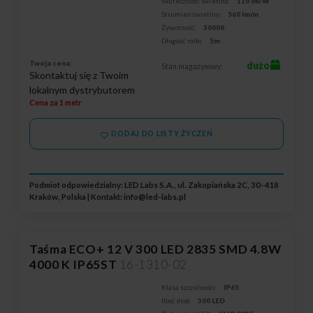
Skuteczność świetlna:
110 lm/W
Strumień świetlny:
560 lm/m
Żywotność:
30000
Długość rolki:
5m
Twoja cena:
dużo
Stan magazynowy:
Skontaktuj się z Twoim
lokalnym dystrybutorem
Cena za 1 metr
DODAJ DO LISTY ŻYCZEŃ
Podmiot odpowiedzialny: LED Labs S.A., ul. Zakopiańska 2C, 30-418
Kraków, Polska | Kontakt:
info@led-labs.pl
Taśma ECO+ 12 V 300 LED 2835 SMD 4.8W
4000 K IP65ST
16-1310-02
Klasa szczelności:
IP65
Ilość diod:
300 LED