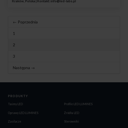
Kraków, Polska | Kontakt:
info@led-labs.pl
← Poprzednia
1
2
3
Następna →
PRODUKTY
Taśmy LED
Profile LED LUMINES
Oprawy LED LUMINES
Źródła LED
Zasilacze
Sterowniki