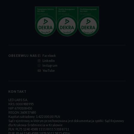
OBSERWUJ NAS
Facebook
LinkedIn
Instagram
YouTube
KONTAKT
LED LABS S.A.
KRS: 0000988995
NIP:6793108450
REGON:360837680
Kapitał zakładowy: 1.422.000,00 PLN
Sąd rejestrowy, w którym przechowywana jest dokumentacja spółki: Sąd Rejonowy
dla Krakowa-Śródmieścia w Krakowie
PLN: PL75 1240 4588 1111 0011 5318 8711
EUR: PL66 1240 4588 1978 0011 5815 4506