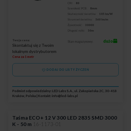
CRI:
80
Szerokość PCB:
8mm
Skuteczność świetlna:
105 lm/W
Strumień świetlny:
560 lm/m
Żywotność:
30000
Długość rolki:
50m
Twoja cena:
dużo
Stan magazynowy:
Skontaktuj się z Twoim
lokalnym dystrybutorem
Cena za 1 metr
DODAJ DO LISTY ŻYCZEŃ
Podmiot odpowiedzialny: LED Labs S.A., ul. Zakopiańska 2C, 30-418
Kraków, Polska | Kontakt:
info@led-labs.pl
Taśma ECO+ 12 V 300 LED 2835 SMD 3000
K - 50 m
16-1173-01