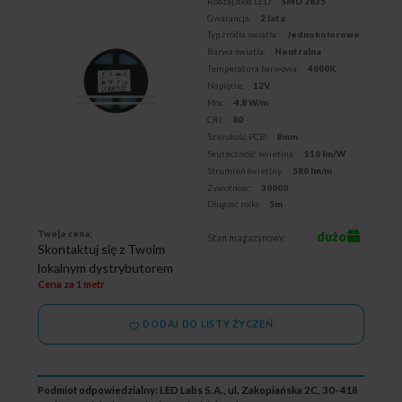
Rodzaj diod LED:
SMD 2835
Gwarancja:
2 lata
Typ źródła światła:
Jednokolorowe
Barwa światła:
Neutralna
Temperatura barwowa:
4000K
Napięcie:
12V
Moc:
4,8 W/m
CRI:
80
Szerokość PCB:
8mm
Skuteczność świetlna:
110 lm/W
Strumień świetlny:
580 lm/m
Żywotność:
30000
Długość rolki:
5m
Twoja cena:
dużo
Stan magazynowy:
Skontaktuj się z Twoim
lokalnym dystrybutorem
Cena za 1 metr
DODAJ DO LISTY ŻYCZEŃ
Podmiot odpowiedzialny: LED Labs S.A., ul. Zakopiańska 2C, 30-418