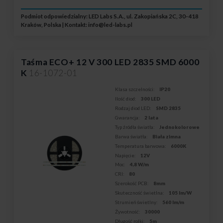
Podmiot odpowiedzialny: LED Labs S.A., ul. Zakopiańska 2C, 30-418
Kraków, Polska | Kontakt:
info@led-labs.pl
Taśma ECO+ 12 V 300 LED 2835 SMD 6000
K
16-1072-01
Klasa szczelności:
IP20
Ilość diod:
300 LED
Rodzaj diod LED:
SMD 2835
Gwarancja:
2 lata
Typ źródła światła:
Jednokolorowe
Barwa światła:
Biała zimna
Temperatura barwowa:
6000K
Napięcie:
12V
Moc:
4,8 W/m
CRI:
80
Szerokość PCB:
8mm
Skuteczność świetlna:
105 lm/W
Strumień świetlny:
560 lm/m
Żywotność:
30000
Długość rolki:
5m