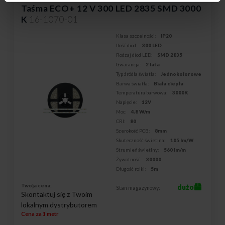
Taśma ECO+ 12 V 300 LED 2835 SMD 3000
K
16-1070-01
Klasa szczelności:
IP20
Ilość diod:
300 LED
Rodzaj diod LED:
SMD 2835
Gwarancja:
2 lata
Typ źródła światła:
Jednokolorowe
Barwa światła:
Biała ciepła
Temperatura barwowa:
3000K
Napięcie:
12V
Moc:
4,8 W/m
CRI:
80
Szerokość PCB:
8mm
Skuteczność świetlna:
105 lm/W
Strumień świetlny:
560 lm/m
Żywotność:
30000
Długość rolki:
5m
Twoja cena:
dużo
Stan magazynowy:
Skontaktuj się z Twoim
lokalnym dystrybutorem
Cena za 1 metr