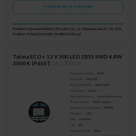
DODAJ DO LISTY ŻYCZEŃ
Podmiot odpowiedzialny: LED Labs S.A., ul. Zakopiańska 2C, 30-418
Kraków, Polska | Kontakt:
info@led-labs.pl
Taśma ECO+ 12 V 300 LED 2835 SMD 4.8W
3000 K IP65ST
16-1300-02
Klasa szczelności:
IP65
Ilość diod:
300 LED
Rodzaj diod LED:
SMD 2835
Gwarancja:
2 lata
Typ źródła światła:
Jednokolorowe
Barwa światła:
Biała ciepła
Temperatura barwowa:
3000K
Napięcie:
12V
Moc:
4,8 W/m
CRI:
80
Szerokość PCB:
8mm