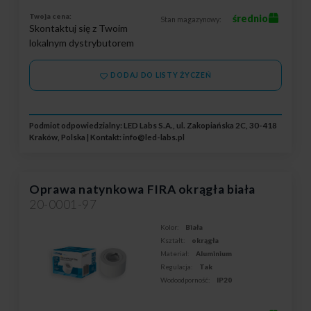
Twoja cena:
średnio
Stan magazynowy:
Skontaktuj się z Twoim
lokalnym dystrybutorem
DODAJ DO LISTY ŻYCZEŃ
Podmiot odpowiedzialny: LED Labs S.A., ul. Zakopiańska 2C, 30-418
Kraków, Polska | Kontakt:
info@led-labs.pl
Oprawa natynkowa FIRA okrągła biała
20-0001-97
Kolor:
Biała
Kształt:
okrągła
Materiał:
Aluminium
Regulacja:
Tak
Wodoodporność:
IP20