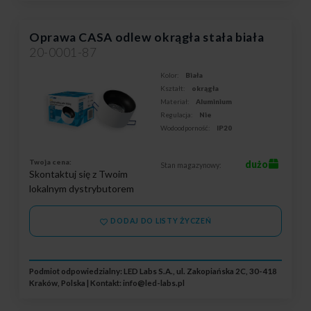
Oprawa CASA odlew okrągła stała biała
20-0001-87
Kolor:
Biała
Kształt:
okrągła
Materiał:
Aluminium
Regulacja:
Nie
Wodoodporność:
IP20
Twoja cena:
dużo
Stan magazynowy:
Skontaktuj się z Twoim
lokalnym dystrybutorem
DODAJ DO LISTY ŻYCZEŃ
Podmiot odpowiedzialny: LED Labs S.A., ul. Zakopiańska 2C, 30-418
Kraków, Polska | Kontakt:
info@led-labs.pl