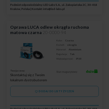
Podmiot odpowiedzialny: LED Labs S.A., ul. Zakopiańska 2C, 30-418
Kraków, Polska | Kontakt:
info@led-labs.pl
Oprawa LUCA odlew okrągła ruchoma
matowa czarna
20-0000-94
Kolor:
Czarna
Kształt:
okrągła
Materiał:
Aluminium
Regulacja:
Tak
Wodoodporność:
IP20
Twoja cena:
dużo
Stan magazynowy:
Skontaktuj się z Twoim
lokalnym dystrybutorem
DODAJ DO LISTY ŻYCZEŃ
Podmiot odpowiedzialny: LED Labs S.A., ul. Zakopiańska 2C, 30-418