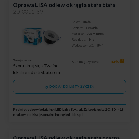
Oprawa LISA odlew okrągła stała biała
20-0001-89
Kolor:
Biała
Kształt:
okrągła
Materiał:
Aluminium
Regulacja:
Nie
Wodoodporność:
IP44
Twoja cena:
mało
Stan magazynowy:
Skontaktuj się z Twoim
lokalnym dystrybutorem
DODAJ DO LISTY ŻYCZEŃ
Podmiot odpowiedzialny: LED Labs S.A., ul. Zakopiańska 2C, 30-418
Kraków, Polska | Kontakt:
info@led-labs.pl
Oprawa LISA odlew okrągła stała czarna