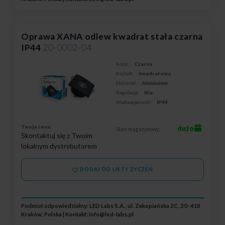
Oprawa XANA odlew kwadrat stała czarna
IP44
20-0002-04
Kolor:
Czarna
Kształt:
kwadratowa
Materiał:
Aluminium
Regulacja:
Nie
Wodoodporność:
IP44
Twoja cena:
dużo
Stan magazynowy:
Skontaktuj się z Twoim
lokalnym dystrybutorem
DODAJ DO LISTY ŻYCZEŃ
Podmiot odpowiedzialny: LED Labs S.A., ul. Zakopiańska 2C, 30-418
Kraków, Polska | Kontakt:
info@led-labs.pl