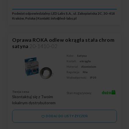
Podmiot odpowiedzialny: LED Labs S.A., ul. Zakopiańska 2C, 30-418
Kraków, Polska | Kontakt:
info@led-labs.pl
Oprawa ROKA odlew okrągła stała chrom
satyna
20-1410-02
Kolor:
Satyna
Kształt:
okrągła
Materiał:
Aluminium
Regulacja:
Nie
Wodoodporność:
IP20
Twoja cena:
dużo
Stan magazynowy:
Skontaktuj się z Twoim
lokalnym dystrybutorem
DODAJ DO LISTY ŻYCZEŃ