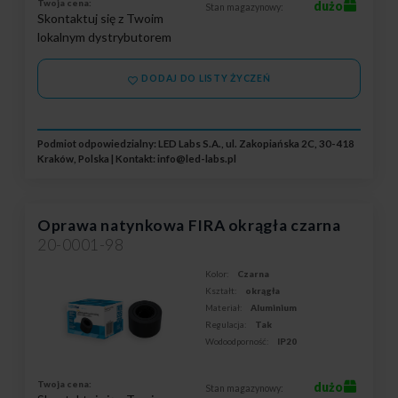
Twoja cena:
dużo
Stan magazynowy:
Skontaktuj się z Twoim
lokalnym dystrybutorem
DODAJ DO LISTY ŻYCZEŃ
Podmiot odpowiedzialny: LED Labs S.A., ul. Zakopiańska 2C, 30-418
Kraków, Polska | Kontakt:
info@led-labs.pl
Oprawa natynkowa FIRA okrągła czarna
20-0001-98
Kolor:
Czarna
Kształt:
okrągła
Materiał:
Aluminium
Regulacja:
Tak
Wodoodporność:
IP20
Twoja cena:
dużo
Stan magazynowy: