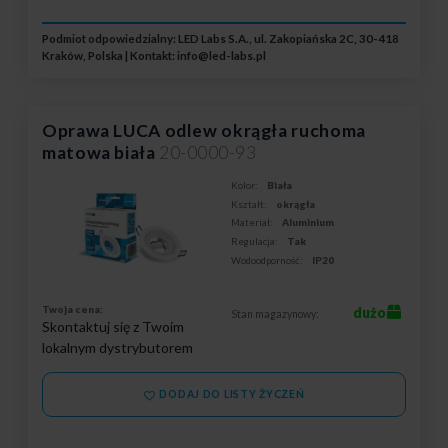
Podmiot odpowiedzialny: LED Labs S.A., ul. Zakopiańska 2C, 30-418
Kraków, Polska | Kontakt:
info@led-labs.pl
Oprawa LUCA odlew okrągła ruchoma
matowa biała
20-0000-93
Kolor:
Biała
Kształt:
okrągła
Materiał:
Aluminium
Regulacja:
Tak
Wodoodporność:
IP20
Twoja cena:
dużo
Stan magazynowy:
Skontaktuj się z Twoim
lokalnym dystrybutorem
DODAJ DO LISTY ŻYCZEŃ