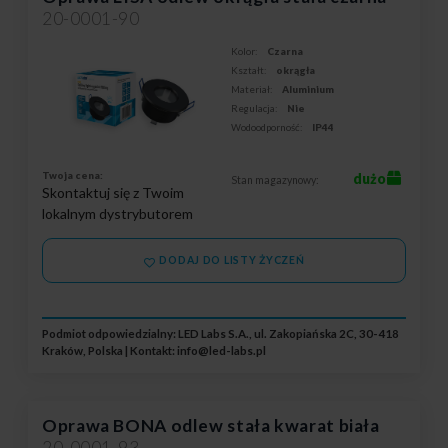
20-0001-90
Kolor:
Czarna
Kształt:
okrągła
Materiał:
Aluminium
Regulacja:
Nie
Wodoodporność:
IP44
Twoja cena:
dużo
Stan magazynowy:
Skontaktuj się z Twoim
lokalnym dystrybutorem
DODAJ DO LISTY ŻYCZEŃ
Podmiot odpowiedzialny: LED Labs S.A., ul. Zakopiańska 2C, 30-418
Kraków, Polska | Kontakt:
info@led-labs.pl
Oprawa BONA odlew stała kwarat biała
20-0001-93