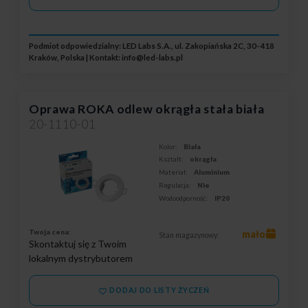
Podmiot odpowiedzialny: LED Labs S.A., ul. Zakopiańska 2C, 30-418
Kraków, Polska | Kontakt:
info@led-labs.pl
Oprawa ROKA odlew okrągła stała biała
20-1110-01
Kolor:
Biała
Kształt:
okrągła
Materiał:
Aluminium
Regulacja:
Nie
Wodoodporność:
IP20
Twoja cena:
mało
Stan magazynowy:
Skontaktuj się z Twoim
lokalnym dystrybutorem
DODAJ DO LISTY ŻYCZEŃ