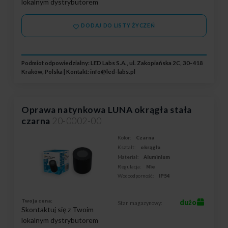
lokalnym dystrybutorem
DODAJ DO LISTY ŻYCZEŃ
Podmiot odpowiedzialny: LED Labs S.A., ul. Zakopiańska 2C, 30-418
Kraków, Polska | Kontakt:
info@led-labs.pl
Oprawa natynkowa LUNA okrągła stała
czarna
20-0002-00
Kolor:
Czarna
Kształt:
okrągła
Materiał:
Aluminium
Regulacja:
Nie
Wodoodporność:
IP54
Twoja cena:
dużo
Stan magazynowy:
Skontaktuj się z Twoim
lokalnym dystrybutorem