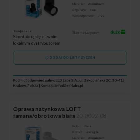
Materiał:
Aluminium
Regulacja:
Tak
Wodoodporność:
IP20
Twoja cena:
dużo
Stan magazynowy:
Skontaktuj się z Twoim
lokalnym dystrybutorem
DODAJ DO LISTY ŻYCZEŃ
Podmiot odpowiedzialny: LED Labs S.A., ul. Zakopiańska 2C, 30-418
Kraków, Polska | Kontakt:
info@led-labs.pl
Oprawa natynkowa LOFT
łamana/obrotowa biała
20-0002-08
Kolor:
Biała
Kształt:
okrągła
Materiał:
Aluminium