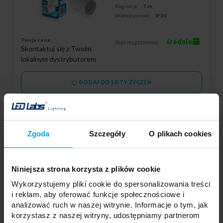
Regulacja:
Tak
Wodoodporność:
IP20
Twoja cena:
średnio
Stan magazynowy:
Skontaktuj się z Twoim
lokalnym dystrybutorem
DODAJ DO LISTY ŻYCZEŃ
Podmiot odpowiedzialny: LED Labs S.A., ul. Zakopiańska 2C, 30-418
Kraków, Polska | Kontakt:
info@led-labs.pl
Zgoda
Szczegóły
O plikach cookies
Oprawa natynkowa LOFT
Niniejsza strona korzysta z plików cookie
łamana/obrotowa czarna
20-0002-07
Wykorzystujemy pliki cookie do spersonalizowania treści
Kolor:
Czarna
i reklam, aby oferować funkcje społecznościowe i
Kształt:
okrągła
analizować ruch w naszej witrynie. Informacje o tym, jak
Materiał:
Aluminium
korzystasz z naszej witryny, udostępniamy partnerom
Regulacja:
Tak