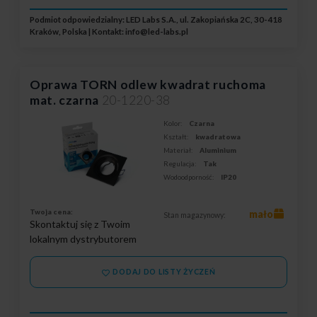
Podmiot odpowiedzialny: LED Labs S.A., ul. Zakopiańska 2C, 30-418
Kraków, Polska | Kontakt:
info@led-labs.pl
Oprawa TORN odlew kwadrat ruchoma
mat. czarna
20-1220-38
Kolor:
Czarna
Kształt:
kwadratowa
Materiał:
Aluminium
Regulacja:
Tak
Wodoodporność:
IP20
Twoja cena:
mało
Stan magazynowy:
Skontaktuj się z Twoim
lokalnym dystrybutorem
DODAJ DO LISTY ŻYCZEŃ