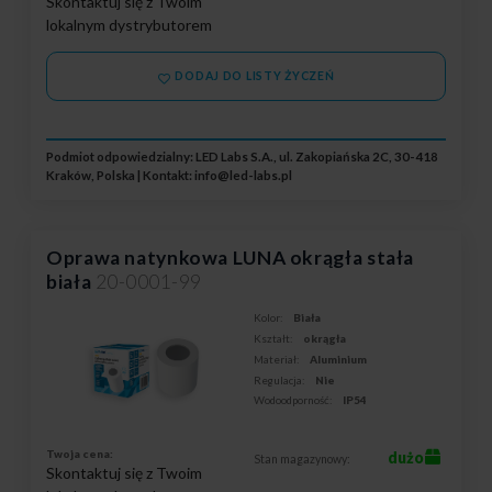
Skontaktuj się z Twoim
lokalnym dystrybutorem
DODAJ DO LISTY ŻYCZEŃ
Podmiot odpowiedzialny: LED Labs S.A., ul. Zakopiańska 2C, 30-418
Kraków, Polska | Kontakt:
info@led-labs.pl
Oprawa natynkowa LUNA okrągła stała
biała
20-0001-99
Kolor:
Biała
Kształt:
okrągła
Materiał:
Aluminium
Regulacja:
Nie
Wodoodporność:
IP54
Twoja cena:
dużo
Stan magazynowy:
Skontaktuj się z Twoim