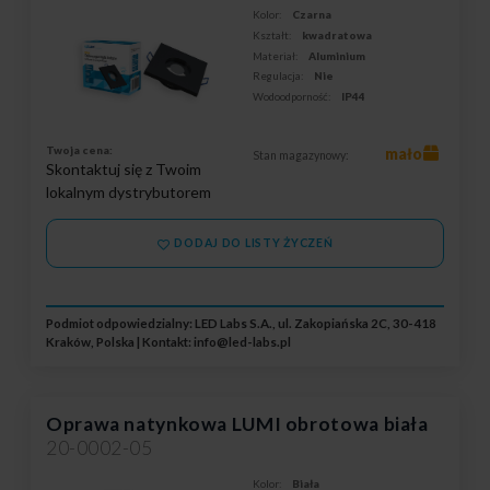
Kolor:
Czarna
Kształt:
kwadratowa
Materiał:
Aluminium
Regulacja:
Nie
Wodoodporność:
IP44
Twoja cena:
mało
Stan magazynowy:
Skontaktuj się z Twoim
lokalnym dystrybutorem
DODAJ DO LISTY ŻYCZEŃ
Podmiot odpowiedzialny: LED Labs S.A., ul. Zakopiańska 2C, 30-418
Kraków, Polska | Kontakt:
info@led-labs.pl
Oprawa natynkowa LUMI obrotowa biała
20-0002-05
Kolor:
Biała