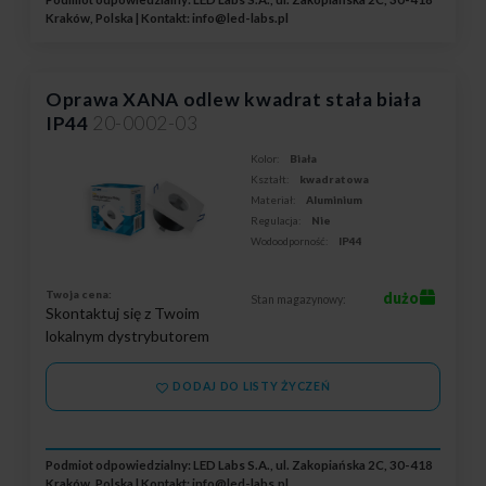
Kraków, Polska | Kontakt:
info@led-labs.pl
Oprawa XANA odlew kwadrat stała biała
IP44
20-0002-03
Kolor:
Biała
Kształt:
kwadratowa
Materiał:
Aluminium
Regulacja:
Nie
Wodoodporność:
IP44
Twoja cena:
dużo
Stan magazynowy:
Skontaktuj się z Twoim
lokalnym dystrybutorem
DODAJ DO LISTY ŻYCZEŃ
Podmiot odpowiedzialny: LED Labs S.A., ul. Zakopiańska 2C, 30-418
Kraków, Polska | Kontakt:
info@led-labs.pl