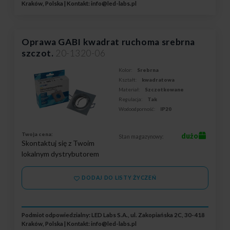
Kraków, Polska | Kontakt:
info@led-labs.pl
Oprawa GABI kwadrat ruchoma srebrna
szczot.
20-1320-06
Kolor:
Srebrna
Kształt:
kwadratowa
Materiał:
Szczotkowane
Regulacja:
Tak
Wodoodporność:
IP20
Twoja cena:
dużo
Stan magazynowy:
Skontaktuj się z Twoim
lokalnym dystrybutorem
DODAJ DO LISTY ŻYCZEŃ
Podmiot odpowiedzialny: LED Labs S.A., ul. Zakopiańska 2C, 30-418
Kraków, Polska | Kontakt:
info@led-labs.pl