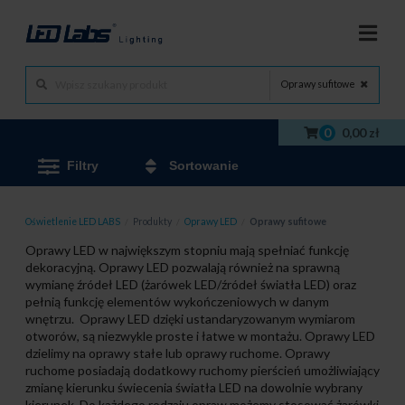
Oprawy sufitowe
0
0,00 zł
Filtry
Sortowanie
Oświetlenie LED LABS
/
Produkty
/
Oprawy LED
/
Oprawy sufitowe
Oprawy LED w największym stopniu mają spełniać funkcję
dekoracyjną. Oprawy LED pozwalają również na sprawną
wymianę źródeł LED (żarówek LED/źródeł światła LED) oraz
pełnią funkcję elementów wykończeniowych w danym
wnętrzu. Oprawy LED dzięki ustandaryzowanym wymiarom
otworów, są niezwykle proste i łatwe w montażu. Oprawy LED
dzielimy na oprawy stałe lub oprawy ruchome. Oprawy
ruchome posiadają dodatkowy ruchomy pierścień umożliwiający
zmianę kierunku świecenia światła LED na dowolnie wybrany
kierunek. Do każdego rodzaju opraw możemy stosować żarówki