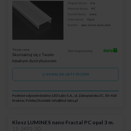
Długość klosza:
2 m
Materiał klosza:
PC
Kształt klosza:
nano
Kolor klosza:
Opal
System:
ajar, atom, axel, axin
Twoja cena:
dużo
Stan magazynowy:
Skontaktuj się z Twoim
lokalnym dystrybutorem
DODAJ DO LISTY ŻYCZEŃ
Podmiot odpowiedzialny: LED Labs S.A., ul. Zakopiańska 2C, 30-418
Kraków, Polska | Kontakt:
info@led-labs.pl
Klosz LUMINES nano Fractal PC opal 3 m.
11-3491-30