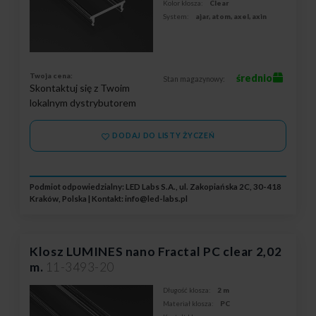
Kolor klosza:
Clear
System:
ajar, atom, axel, axin
Twoja cena:
średnio
Stan magazynowy:
Skontaktuj się z Twoim
lokalnym dystrybutorem
DODAJ DO LISTY ŻYCZEŃ
Podmiot odpowiedzialny: LED Labs S.A., ul. Zakopiańska 2C, 30-418
Kraków, Polska | Kontakt:
info@led-labs.pl
Klosz LUMINES nano Fractal PC clear 2,02
m.
11-3493-20
Długość klosza:
2 m
Materiał klosza:
PC