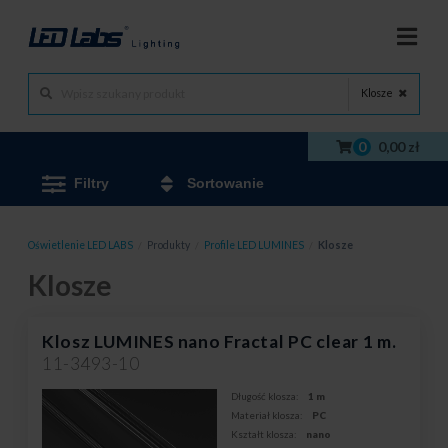
Klosze
0
0,00 zł
Filtry
Sortowanie
Oświetlenie LED LABS
/
Produkty
/
Profile LED LUMINES
/
Klosze
Klosze
Klosz LUMINES nano Fractal PC clear 1 m.
11-3493-10
Długość klosza:
1 m
Materiał klosza:
PC
Kształt klosza:
nano