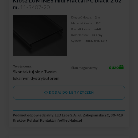
Klosz LUMINES midi Fractal PC black 2,02
m.
11-3407-20
Długość klosza:
2 m
Materiał klosza:
PC
Kształt klosza:
midi
Kolor klosza:
Czarny
System:
alba, aria, akin
Twoja cena:
dużo
Stan magazynowy:
Skontaktuj się z Twoim
lokalnym dystrybutorem
DODAJ DO LISTY ŻYCZEŃ
Podmiot odpowiedzialny: LED Labs S.A., ul. Zakopiańska 2C, 30-418
Kraków, Polska | Kontakt:
info@led-labs.pl