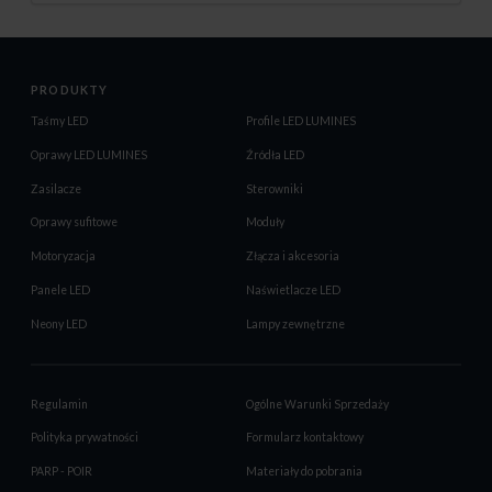
PRODUKTY
Taśmy LED
Profile LED LUMINES
Oprawy LED LUMINES
Źródła LED
Zasilacze
Sterowniki
Oprawy sufitowe
Moduły
Motoryzacja
Złącza i akcesoria
Panele LED
Naświetlacze LED
Neony LED
Lampy zewnętrzne
Regulamin
Ogólne Warunki Sprzedaży
Polityka prywatności
Formularz kontaktowy
PARP - POIR
Materiały do pobrania