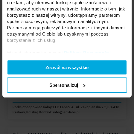
11-3407-10
i reklam, aby oferować funkcje społecznościowe i
analizować ruch w naszej witrynie. Informacje o tym, jak
Długość klosza:
1 m
korzystasz z naszej witryny, udostępniamy partnerom
Materiał klosza:
PC
społecznościowym, reklamowym i analitycznym.
Kształt klosza:
midi
Partnerzy mogą połączyć te informacje z innymi danymi
Kolor klosza:
Czarny
otrzymanymi od Ciebie lub uzyskanymi podczas
System:
alba, aria, akin
korzystania z ich usług.
Więcej informacji w naszej
Polityce Prywatności
.
Twoja cena:
średnio
Stan magazynowy:
Skontaktuj się z Twoim
Zezwól na wszystkie
lokalnym dystrybutorem
Spersonalizuj
DODAJ DO LISTY ŻYCZEŃ
Podmiot odpowiedzialny: LED Labs S.A., ul. Zakopiańska 2C, 30-418
Kraków, Polska | Kontakt:
info@led-labs.pl