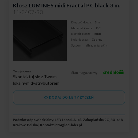
Klosz LUMINES midi Fractal PC black 3 m.
11-3407-30
Długość klosza:
3 m
Materiał klosza:
PC
Kształt klosza:
midi
Kolor klosza:
Czarny
System:
alba, aria, akin
Twoja cena:
średnio
Stan magazynowy:
Skontaktuj się z Twoim
lokalnym dystrybutorem
DODAJ DO LISTY ŻYCZEŃ
Podmiot odpowiedzialny: LED Labs S.A., ul. Zakopiańska 2C, 30-418
Kraków, Polska | Kontakt:
info@led-labs.pl