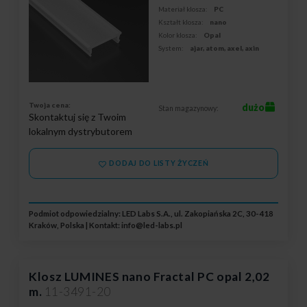
Materiał klosza:
PC
Kształt klosza:
nano
Kolor klosza:
Opal
System:
ajar, atom, axel, axin
Twoja cena:
dużo
Stan magazynowy:
Skontaktuj się z Twoim
lokalnym dystrybutorem
DODAJ DO LISTY ŻYCZEŃ
Podmiot odpowiedzialny: LED Labs S.A., ul. Zakopiańska 2C, 30-418
Kraków, Polska | Kontakt:
info@led-labs.pl
Klosz LUMINES nano Fractal PC opal 2,02
m.
11-3491-20