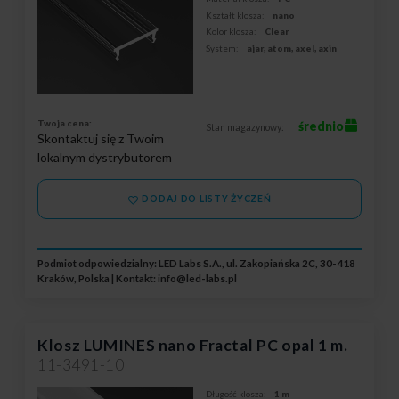
Kształt klosza:
nano
Kolor klosza:
Clear
System:
ajar, atom, axel, axin
Twoja cena:
średnio
Stan magazynowy:
Skontaktuj się z Twoim
lokalnym dystrybutorem
DODAJ DO LISTY ŻYCZEŃ
Podmiot odpowiedzialny: LED Labs S.A., ul. Zakopiańska 2C, 30-418
Kraków, Polska | Kontakt:
info@led-labs.pl
Klosz LUMINES nano Fractal PC opal 1 m.
11-3491-10
Długość klosza:
1 m