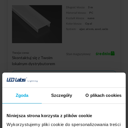
Długość klosza:
3 m
Materiał klosza:
PC
Kształt klosza:
nano
Kolor klosza:
Opal
System:
ajar, atom, axel, axin
Twoja cena:
średnio
Stan magazynowy:
Skontaktuj się z Twoim
lokalnym dystrybutorem
DODAJ DO LISTY ŻYCZEŃ
Zgoda
Szczegóły
O plikach cookies
Podmiot odpowiedzialny: LED Labs S.A., ul. Zakopiańska 2C, 30-418
Kraków, Polska | Kontakt:
info@led-labs.pl
Niniejsza strona korzysta z plików cookie
Klosz LUMINES midi Fractal PC black 1 m.
Wykorzystujemy pliki cookie do spersonalizowania treści