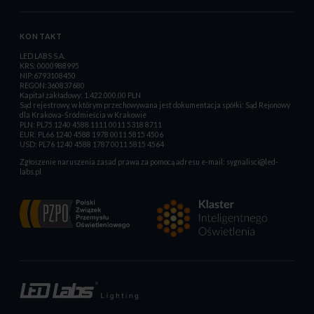
KONTAKT
LED LABS S.A.
KRS: 0000988995
NIP:6793108450
REGON:360837680
Kapitał zakładowy: 1.422.000,00 PLN
Sąd rejestrowy, w którym przechowywana jest dokumentacja spółki: Sąd Rejonowy
dla Krakowa-Śródmieścia w Krakowie
PLN: PL75 1240 4588 1111 0011 5318 8711
EUR: PL66 1240 4588 1978 0011 5815 4506
USD: PL76 1240 4588 1787 0011 5815 4564
Zgłoszenie naruszenia zasad prawa za pomocą adresu e-mail:
sygnalisci@led-
labs.pl