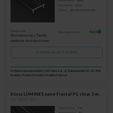
Kształt klosza:
nano
Kolor klosza:
Clear
System:
ajar, atom, axel, axin
Twoja cena:
dużo
Stan magazynowy:
Skontaktuj się z Twoim
lokalnym dystrybutorem
DODAJ DO LISTY ŻYCZEŃ
Podmiot odpowiedzialny: LED Labs S.A., ul. Zakopiańska 2C, 30-418
Kraków, Polska | Kontakt:
info@led-labs.pl
Klosz LUMINES nano Fractal PC clear 3 m.
11-3493-30
Długość klosza:
3 m
Materiał klosza:
PC