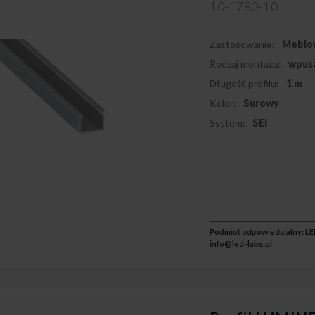
10-1780-10
Zastosowanie:
Meblo
Rodzaj montażu:
wpus
Długość profilu:
1 m
Kolor:
Surowy
System:
SEI
Podmiot odpowiedzialny: LED
info@led-labs.pl