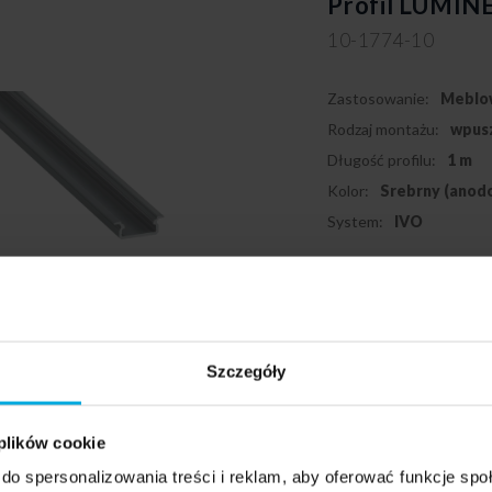
Profil LUMINE
10-1774-10
Zastosowanie:
Meblo
Rodzaj montażu:
wpus
Długość profilu:
1 m
Kolor:
Srebrny (anod
System:
IVO
Szczegóły
Podmiot odpowiedzialny: LED
info@led-labs.pl
 plików cookie
do spersonalizowania treści i reklam, aby oferować funkcje sp