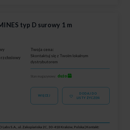
MINES typ D surowy 1 m
wy
Twoja cena:
Skontaktuj się z Twoim lokalnym
erzchniowy
dystrybutorem
dużo
Stan magazynowy:
DODAJ DO
WIĘCEJ
LISTY ŻYCZEŃ
 Labs S.A., ul. Zakopiańska 2C, 30-418 Kraków, Polska | Kontakt: