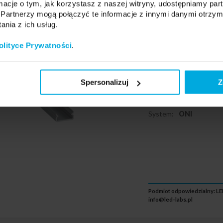
ormacje o tym, jak korzystasz z naszej witryny, udostępniamy p
Profil LUMINE
Partnerzy mogą połączyć te informacje z innymi danymi otrzym
nia z ich usług.
10-1764-10
olityce Prywatności
.
Zastosowanie:
Meblo
Rodzaj montażu:
nawi
Spersonalizuj
Z
Długość profilu:
1 m
Kolor:
Srebrny (anod
System:
ONI
Podmiot odpowiedzialny: LED
info@led-labs.pl