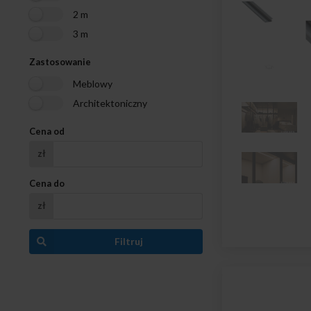
2 m
3 m
Zastosowanie
Meblowy
Architektoniczny
Cena od
zł
Cena do
zł
Filtruj