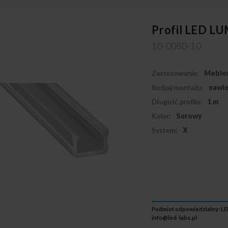
Profil LED LU
10-0080-10
Zastosowanie:
Meblo
Rodzaj montażu:
nawi
Długość profilu:
1 m
Kolor:
Surowy
System:
X
Podmiot odpowiedzialny: LED
info@led-labs.pl