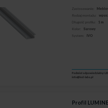
Zastosowanie:
Meblo
Rodzaj montażu:
wpus
Długość profilu:
1 m
Kolor:
Surowy
System:
IVO
Podmiot odpowiedzialny: LED
info@led-labs.pl
Profil LUMINE