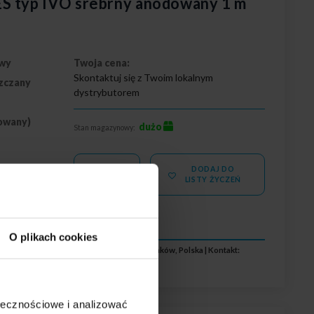
S typ IVO srebrny anodowany 1 m
wy
Twoja cena:
Skontaktuj się z Twoim lokalnym
zczany
dystrybutorem
owany)
dużo
Stan magazynowy:
DODAJ DO
WIĘCEJ
LISTY ŻYCZEŃ
O plikach cookies
 Labs S.A., ul. Zakopiańska 2C, 30-418 Kraków, Polska | Kontakt:
ołecznościowe i analizować