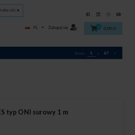
Profile LED
0
PL
Zaloguj się
0,00 zł
1
67
>
Strona:
z
S typ ONI surowy 1 m