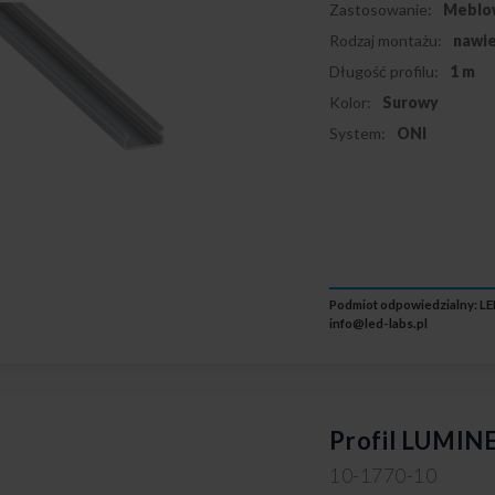
Zastosowanie:
Meblo
Rodzaj montażu:
nawi
Długość profilu:
1 m
Kolor:
Surowy
System:
ONI
Podmiot odpowiedzialny: LED
info@led-labs.pl
Profil LUMINE
10-1770-10