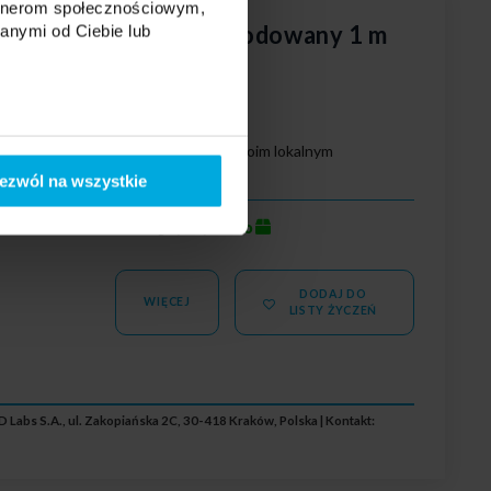
artnerom społecznościowym,
S typ ONI srebrny anodowany 1 m
anymi od Ciebie lub
wy
Twoja cena:
Skontaktuj się z Twoim lokalnym
erzchniowy
dystrybutorem
ezwól na wszystkie
owany)
dużo
Stan magazynowy:
DODAJ DO
WIĘCEJ
LISTY ŻYCZEŃ
 Labs S.A., ul. Zakopiańska 2C, 30-418 Kraków, Polska | Kontakt: