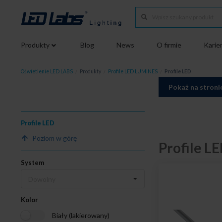
Produkty
Blog
News
O firmie
Karie
Oświetlenie LED LABS
/
Produkty
/
Profile LED LUMINES
/
Profile LED
Pokaż na stroni
Profile LED
Poziom w górę
Profile L
System
Dowolny
Kolor
Biały (lakierowany)