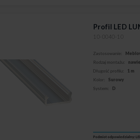
Profil LED LU
10-0040-10
Zastosowanie:
Meblo
Rodzaj montażu:
nawi
Długość profilu:
1 m
Kolor:
Surowy
System:
D
Podmiot odpowiedzialny: LED