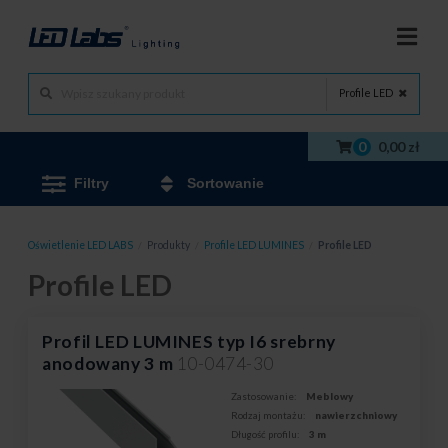
Profile LED
0
0,00 zł
Filtry
Sortowanie
Oświetlenie LED LABS
/
Produkty
/
Profile LED LUMINES
/
Profile LED
Profile LED
Profil LED LUMINES typ I6 srebrny
anodowany 3 m
10-0474-30
Zastosowanie:
Meblowy
Rodzaj montażu:
nawierzchniowy
Długość profilu:
3 m