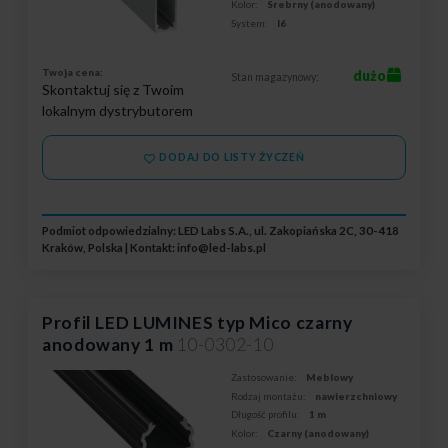
Kolor:
Srebrny (anodowany)
System:
I6
Twoja cena:
dużo
Stan magazynowy:
Skontaktuj się z Twoim
lokalnym dystrybutorem
DODAJ DO LISTY ŻYCZEŃ
Podmiot odpowiedzialny: LED Labs S.A., ul. Zakopiańska 2C, 30-418
Kraków, Polska | Kontakt:
info@led-labs.pl
Profil LED LUMINES typ Mico czarny
anodowany 1 m
10-0302-10
Zastosowanie:
Meblowy
Rodzaj montażu:
nawierzchniowy
Długość profilu:
1 m
Kolor:
Czarny (anodowany)