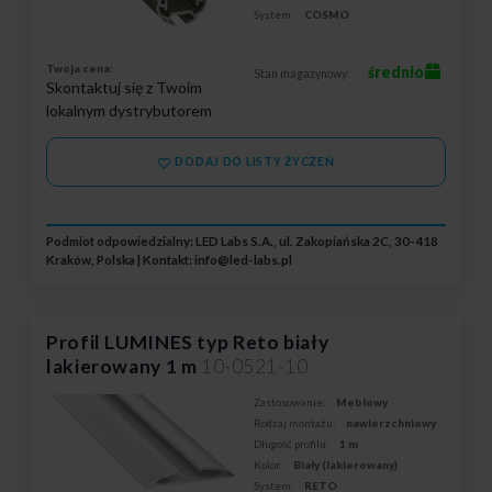
System:
COSMO
Twoja cena:
średnio
Stan magazynowy:
Skontaktuj się z Twoim
lokalnym dystrybutorem
DODAJ DO LISTY ŻYCZEŃ
Podmiot odpowiedzialny: LED Labs S.A., ul. Zakopiańska 2C, 30-418
Kraków, Polska | Kontakt:
info@led-labs.pl
Profil LUMINES typ Reto biały
lakierowany 1 m
10-0521-10
Zastosowanie:
Meblowy
Rodzaj montażu:
nawierzchniowy
Długość profilu:
1 m
Kolor:
Biały (lakierowany)
System:
RETO