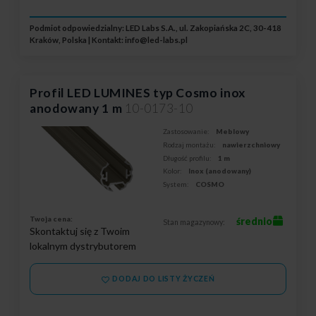
Podmiot odpowiedzialny: LED Labs S.A., ul. Zakopiańska 2C, 30-418
Kraków, Polska | Kontakt:
info@led-labs.pl
Profil LED LUMINES typ Cosmo inox
anodowany 1 m
10-0173-10
Zastosowanie:
Meblowy
Rodzaj montażu:
nawierzchniowy
Długość profilu:
1 m
Kolor:
Inox (anodowany)
System:
COSMO
Twoja cena:
średnio
Stan magazynowy:
Skontaktuj się z Twoim
lokalnym dystrybutorem
DODAJ DO LISTY ŻYCZEŃ