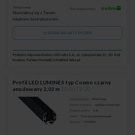
Twoja cena:
średnio
Stan magazynowy:
Skontaktuj się z Twoim
lokalnym dystrybutorem
DODAJ DO LISTY ŻYCZEŃ
Podmiot odpowiedzialny: LED Labs S.A., ul. Zakopiańska 2C, 30-418
Kraków, Polska | Kontakt:
info@led-labs.pl
Profil LED LUMINES typ Cosmo czarny
anodowany 2,02 m
10-0172-20
Zastosowanie:
Meblowy
Rodzaj montażu:
nawierzchniowy
Długość profilu:
2 m
Kolor:
Czarny (anodowany)
System:
COSMO