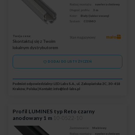
Rodzaj montażu:
nawierzchniowy
Długość profilu:
3 m
Kolor:
Biały (lakierowany)
System:
COSMO
Twoja cena:
mało
Stan magazynowy:
Skontaktuj się z Twoim
lokalnym dystrybutorem
DODAJ DO LISTY ŻYCZEŃ
Podmiot odpowiedzialny: LED Labs S.A., ul. Zakopiańska 2C, 30-418
Kraków, Polska | Kontakt:
info@led-labs.pl
Profil LUMINES typ Reto czarny
anodowany 1 m
10-0522-10
Zastosowanie:
Meblowy
Rodzaj montażu:
nawierzchniowy