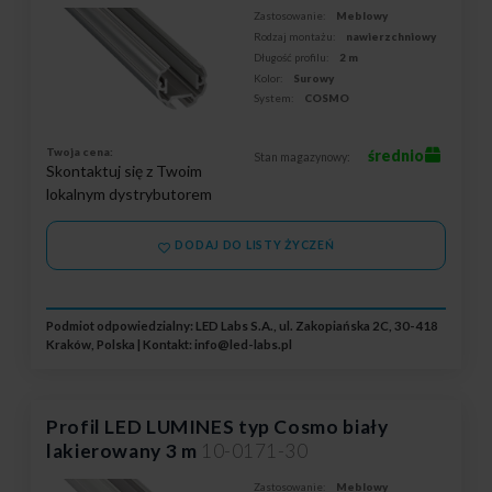
Zastosowanie:
Meblowy
Rodzaj montażu:
nawierzchniowy
Długość profilu:
2 m
Kolor:
Surowy
System:
COSMO
Twoja cena:
średnio
Stan magazynowy:
Skontaktuj się z Twoim
lokalnym dystrybutorem
DODAJ DO LISTY ŻYCZEŃ
Podmiot odpowiedzialny: LED Labs S.A., ul. Zakopiańska 2C, 30-418
Kraków, Polska | Kontakt:
info@led-labs.pl
Profil LED LUMINES typ Cosmo biały
lakierowany 3 m
10-0171-30
Zastosowanie:
Meblowy