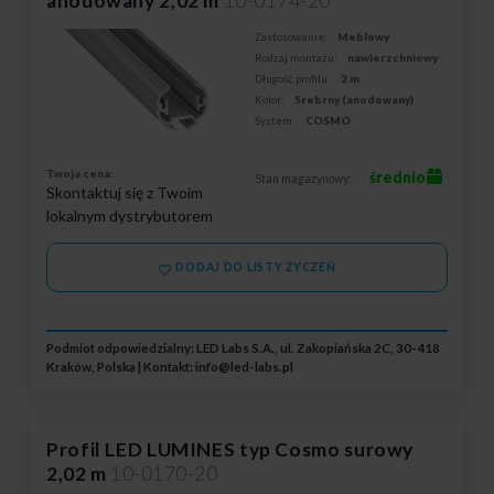
anodowany 2,02 m
10-0174-20
Zastosowanie:
Meblowy
Rodzaj montażu:
nawierzchniowy
Długość profilu:
2 m
Kolor:
Srebrny (anodowany)
System:
COSMO
Twoja cena:
średnio
Stan magazynowy:
Skontaktuj się z Twoim
lokalnym dystrybutorem
DODAJ DO LISTY ŻYCZEŃ
Podmiot odpowiedzialny: LED Labs S.A., ul. Zakopiańska 2C, 30-418
Kraków, Polska | Kontakt:
info@led-labs.pl
Profil LED LUMINES typ Cosmo surowy
2,02 m
10-0170-20