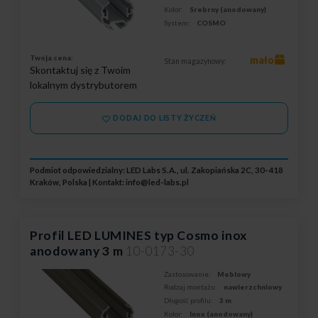
Kolor:
Srebrny (anodowany)
System:
COSMO
Twoja cena:
mało
Stan magazynowy:
Skontaktuj się z Twoim
lokalnym dystrybutorem
DODAJ DO LISTY ŻYCZEŃ
Podmiot odpowiedzialny: LED Labs S.A., ul. Zakopiańska 2C, 30-418
Kraków, Polska | Kontakt:
info@led-labs.pl
Profil LED LUMINES typ Cosmo inox
anodowany 3 m
10-0173-30
Zastosowanie:
Meblowy
Rodzaj montażu:
nawierzchniowy
Długość profilu:
3 m
Kolor:
Inox (anodowany)