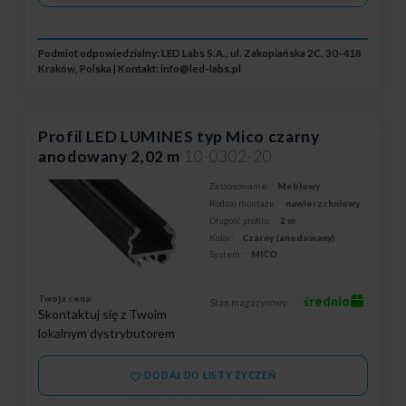
Podmiot odpowiedzialny: LED Labs S.A., ul. Zakopiańska 2C, 30-418
Kraków, Polska | Kontakt:
info@led-labs.pl
Profil LED LUMINES typ Mico czarny
anodowany 2,02 m
10-0302-20
Zastosowanie:
Meblowy
Rodzaj montażu:
nawierzchniowy
Długość profilu:
2 m
Kolor:
Czarny (anodowany)
System:
MICO
Twoja cena:
średnio
Stan magazynowy:
Skontaktuj się z Twoim
lokalnym dystrybutorem
DODAJ DO LISTY ŻYCZEŃ