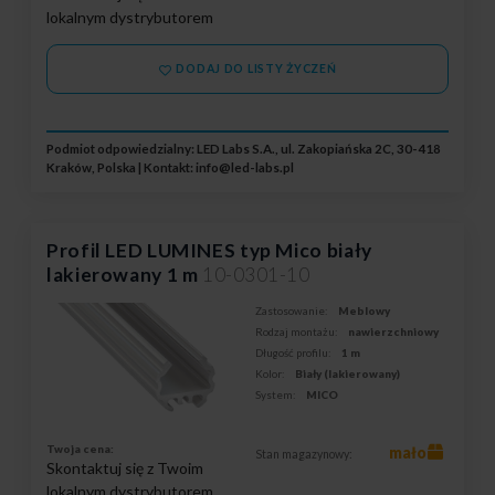
lokalnym dystrybutorem
DODAJ DO LISTY ŻYCZEŃ
Podmiot odpowiedzialny: LED Labs S.A., ul. Zakopiańska 2C, 30-418
Kraków, Polska | Kontakt:
info@led-labs.pl
Profil LED LUMINES typ Mico biały
lakierowany 1 m
10-0301-10
Zastosowanie:
Meblowy
Rodzaj montażu:
nawierzchniowy
Długość profilu:
1 m
Kolor:
Biały (lakierowany)
System:
MICO
Twoja cena:
mało
Stan magazynowy:
Skontaktuj się z Twoim
lokalnym dystrybutorem