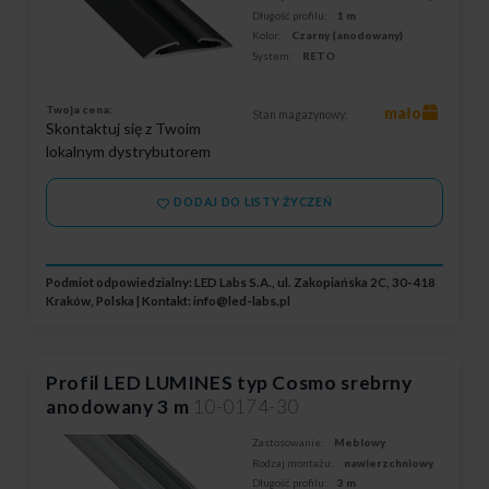
Długość profilu:
1 m
Kolor:
Czarny (anodowany)
System:
RETO
Twoja cena:
mało
Stan magazynowy:
Skontaktuj się z Twoim
lokalnym dystrybutorem
DODAJ DO LISTY ŻYCZEŃ
Podmiot odpowiedzialny: LED Labs S.A., ul. Zakopiańska 2C, 30-418
Kraków, Polska | Kontakt:
info@led-labs.pl
Profil LED LUMINES typ Cosmo srebrny
anodowany 3 m
10-0174-30
Zastosowanie:
Meblowy
Rodzaj montażu:
nawierzchniowy
Długość profilu:
3 m