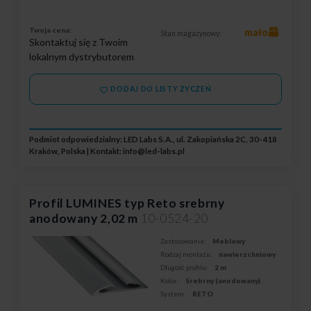
Twoja cena:
mało
Stan magazynowy:
Skontaktuj się z Twoim
lokalnym dystrybutorem
DODAJ DO LISTY ŻYCZEŃ
Podmiot odpowiedzialny: LED Labs S.A., ul. Zakopiańska 2C, 30-418
Kraków, Polska | Kontakt:
info@led-labs.pl
Profil LUMINES typ Reto srebrny
anodowany 2,02 m
10-0524-20
Zastosowanie:
Meblowy
Rodzaj montażu:
nawierzchniowy
Długość profilu:
2 m
Kolor:
Srebrny (anodowany)
System:
RETO