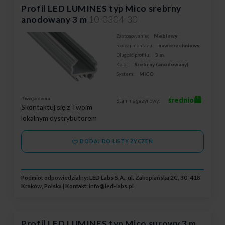
Profil LED LUMINES typ Mico srebrny
anodowany 3 m
10-0304-30
Zastosowanie:
Meblowy
Rodzaj montażu:
nawierzchniowy
Długość profilu:
3 m
Kolor:
Srebrny (anodowany)
System:
MICO
Twoja cena:
średnio
Stan magazynowy:
Skontaktuj się z Twoim
lokalnym dystrybutorem
DODAJ DO LISTY ŻYCZEŃ
Podmiot odpowiedzialny: LED Labs S.A., ul. Zakopiańska 2C, 30-418
Kraków, Polska | Kontakt:
info@led-labs.pl
Profil LED LUMINES typ Mico surowy 3 m