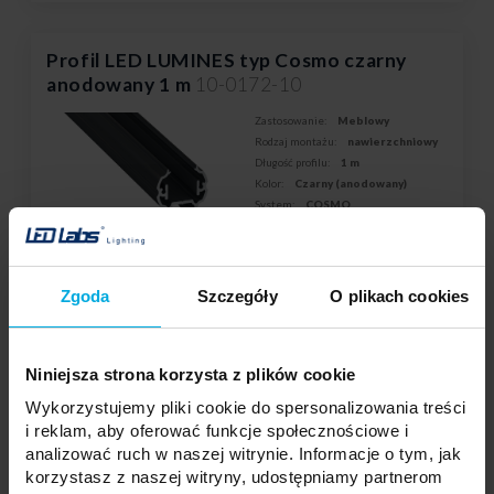
Profil LED LUMINES typ Cosmo czarny
anodowany 1 m
10-0172-10
Zastosowanie:
Meblowy
Rodzaj montażu:
nawierzchniowy
Długość profilu:
1 m
Kolor:
Czarny (anodowany)
System:
COSMO
Twoja cena:
mało
Stan magazynowy:
Skontaktuj się z Twoim
Zgoda
Szczegóły
O plikach cookies
lokalnym dystrybutorem
DODAJ DO LISTY ŻYCZEŃ
Niniejsza strona korzysta z plików cookie
Wykorzystujemy pliki cookie do spersonalizowania treści
i reklam, aby oferować funkcje społecznościowe i
Podmiot odpowiedzialny: LED Labs S.A., ul. Zakopiańska 2C, 30-418
Kraków, Polska | Kontakt:
info@led-labs.pl
analizować ruch w naszej witrynie. Informacje o tym, jak
korzystasz z naszej witryny, udostępniamy partnerom