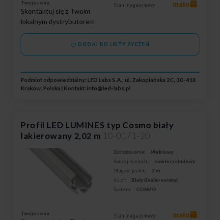
Twoja cena:
mało
Stan magazynowy:
Skontaktuj się z Twoim
lokalnym dystrybutorem
DODAJ DO LISTY ŻYCZEŃ
Podmiot odpowiedzialny: LED Labs S.A., ul. Zakopiańska 2C, 30-418
Kraków, Polska | Kontakt:
info@led-labs.pl
Profil LED LUMINES typ Cosmo biały
lakierowany 2,02 m
10-0171-20
Zastosowanie:
Meblowy
Rodzaj montażu:
nawierzchniowy
Długość profilu:
2 m
Kolor:
Biały (lakierowany)
System:
COSMO
Twoja cena:
mało
Stan magazynowy: