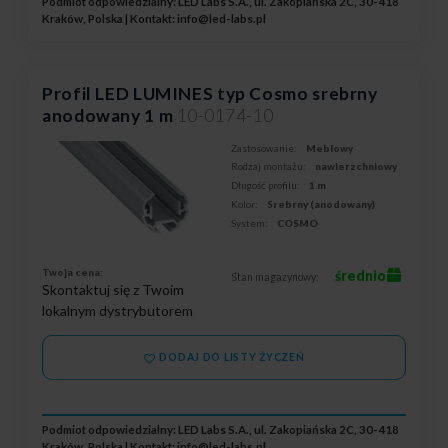
Podmiot odpowiedzialny: LED Labs S.A., ul. Zakopiańska 2C, 30-418
Kraków, Polska | Kontakt:
info@led-labs.pl
Profil LED LUMINES typ Cosmo srebrny
anodowany 1 m
10-0174-10
Zastosowanie:
Meblowy
Rodzaj montażu:
nawierzchniowy
Długość profilu:
1 m
Kolor:
Srebrny (anodowany)
System:
COSMO
Twoja cena:
średnio
Stan magazynowy:
Skontaktuj się z Twoim
lokalnym dystrybutorem
DODAJ DO LISTY ŻYCZEŃ
Podmiot odpowiedzialny: LED Labs S.A., ul. Zakopiańska 2C, 30-418
Kraków, Polska | Kontakt:
info@led-labs.pl