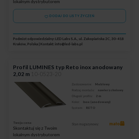
lokalnym dystrybutorem
DODAJ DO LISTY ŻYCZEŃ
Podmiot odpowiedzialny: LED Labs S.A., ul. Zakopiańska 2C, 30-418
Kraków, Polska | Kontakt:
info@led-labs.pl
Profil LUMINES typ Reto inox anodowany
2,02 m
10-0523-20
Zastosowanie:
Meblowy
Rodzaj montażu:
nawierzchniowy
Długość profilu:
2 m
Kolor:
Inox (anodowany)
System:
RETO
Twoja cena:
mało
Stan magazynowy:
Skontaktuj się z Twoim
lokalnym dystrybutorem