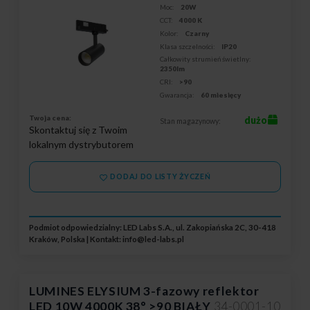
Moc:
20W
CCT:
4000 K
Kolor:
Czarny
Klasa szczelności:
IP20
Całkowity strumień świetlny:
2350lm
CRI:
>90
Gwarancja:
60 miesięcy
Twoja cena:
dużo
Stan magazynowy:
Skontaktuj się z Twoim
lokalnym dystrybutorem
DODAJ DO LISTY ŻYCZEŃ
Podmiot odpowiedzialny: LED Labs S.A., ul. Zakopiańska 2C, 30-418
Kraków, Polska | Kontakt:
info@led-labs.pl
LUMINES ELYSIUM 3-fazowy reflektor
LED 10W 4000K 38° >90 BIAŁY
34-0001-10