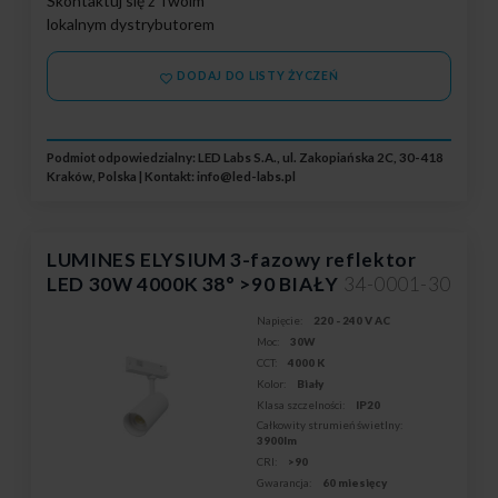
Skontaktuj się z Twoim
lokalnym dystrybutorem
DODAJ DO LISTY ŻYCZEŃ
Podmiot odpowiedzialny: LED Labs S.A., ul. Zakopiańska 2C, 30-418
Kraków, Polska | Kontakt:
info@led-labs.pl
LUMINES ELYSIUM 3-fazowy reflektor
LED 30W 4000K 38° >90 BIAŁY
34-0001-30
Napięcie:
220 - 240 V AC
Moc:
30W
CCT:
4000 K
Kolor:
Biały
Klasa szczelności:
IP20
Całkowity strumień świetlny:
3900lm
CRI:
>90
Gwarancja:
60 miesięcy