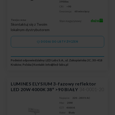
3900lm
CRI:
>90
Gwarancja:
60 miesięcy
Twoja cena:
dużo
Stan magazynowy:
Skontaktuj się z Twoim
lokalnym dystrybutorem
DODAJ DO LISTY ŻYCZEŃ
Podmiot odpowiedzialny: LED Labs S.A., ul. Zakopiańska 2C, 30-418
Kraków, Polska | Kontakt:
info@led-labs.pl
LUMINES ELYSIUM 3-fazowy reflektor
LED 20W 4000K 38° >90 BIAŁY
34-0001-20
Napięcie:
220 - 240 V AC
Moc:
20W
CCT:
4000 K
Kolor:
Biały