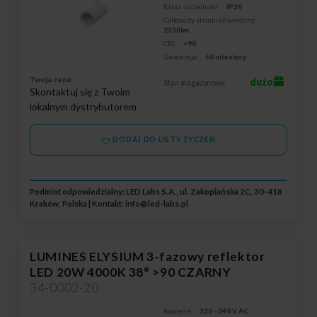
Klasa szczelności:
IP20
Całkowity strumień świetlny:
2350lm
CRI:
>90
Gwarancja:
60 miesięcy
Twoja cena:
dużo
Stan magazynowy:
Skontaktuj się z Twoim
lokalnym dystrybutorem
DODAJ DO LISTY ŻYCZEŃ
Podmiot odpowiedzialny: LED Labs S.A., ul. Zakopiańska 2C, 30-418
Kraków, Polska | Kontakt:
info@led-labs.pl
LUMINES ELYSIUM 3-fazowy reflektor
LED 20W 4000K 38° >90 CZARNY
34-0002-20
Napięcie:
220 - 240 V AC