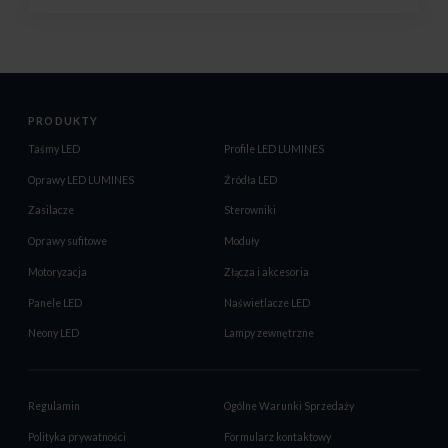
PRODUKTY
Taśmy LED
Profile LED LUMINES
Oprawy LED LUMINES
Źródła LED
Zasilacze
Sterowniki
Oprawy sufitowe
Moduły
Motoryzacja
Złącza i akcesoria
Panele LED
Naświetlacze LED
Neony LED
Lampy zewnętrzne
Regulamin
Ogólne Warunki Sprzedaży
Polityka prywatności
Formularz kontaktowy