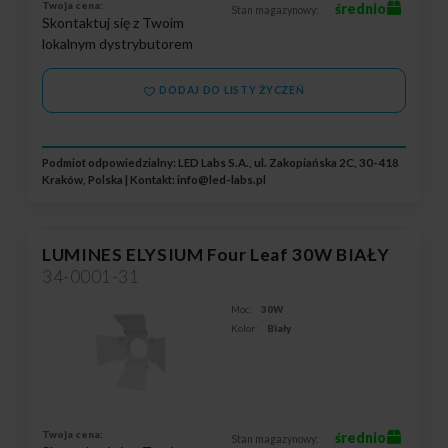
Twoja cena:
średnio
Stan magazynowy:
Skontaktuj się z Twoim
lokalnym dystrybutorem
DODAJ DO LISTY ŻYCZEŃ
Podmiot odpowiedzialny: LED Labs S.A., ul. Zakopiańska 2C, 30-418
Kraków, Polska | Kontakt:
info@led-labs.pl
LUMINES ELYSIUM Four Leaf 30W BIAŁY
34-0001-31
Moc:
30W
Kolor:
Biały
Twoja cena:
średnio
Stan magazynowy: