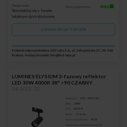
Twoja cena:
dużo
Stan magazynowy:
Skontaktuj się z Twoim
lokalnym dystrybutorem
DODAJ DO LISTY ŻYCZEŃ
Podmiot odpowiedzialny: LED Labs S.A., ul. Zakopiańska 2C, 30-418
Kraków, Polska | Kontakt:
info@led-labs.pl
LUMINES ELYSIUM 3-fazowy reflektor
LED 30W 4000K 38° >90 CZARNY
34-0002-30
Napięcie:
220 - 240 V AC
Moc:
30W
CCT:
4000 K
Kolor:
Czarny
Klasa szczelności:
IP20
Całkowity strumień świetlny: