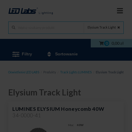
Elysium Track Light
0
0,00 zł
Filtry
Sortowanie
Oświetlenie LED LABS
/
Produkty
/
Track Lights LUMINES
/
Elysium Track Light
Elysium Track Light
LUMINES ELYSIUM Honeycomb 40W
34-0000-41
Moc:
40W