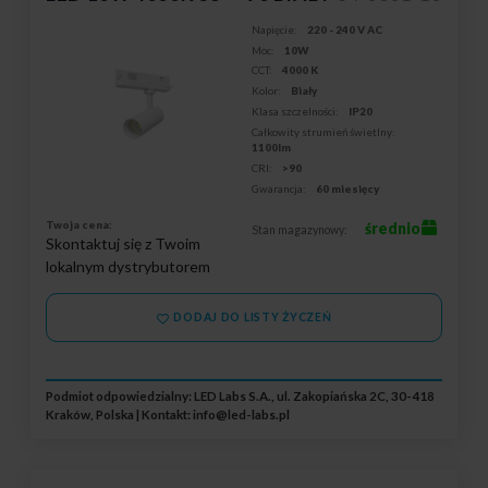
Napięcie:
220 - 240 V AC
Moc:
10W
CCT:
4000 K
Kolor:
Biały
Klasa szczelności:
IP20
Całkowity strumień świetlny:
1100lm
CRI:
>90
Gwarancja:
60 miesięcy
Twoja cena:
średnio
Stan magazynowy:
Skontaktuj się z Twoim
lokalnym dystrybutorem
DODAJ DO LISTY ŻYCZEŃ
Podmiot odpowiedzialny: LED Labs S.A., ul. Zakopiańska 2C, 30-418
Kraków, Polska | Kontakt:
info@led-labs.pl