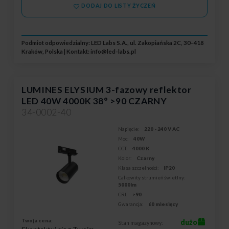
DODAJ DO LISTY ŻYCZEŃ
Podmiot odpowiedzialny: LED Labs S.A., ul. Zakopiańska 2C, 30-418
Kraków, Polska | Kontakt:
info@led-labs.pl
LUMINES ELYSIUM 3-fazowy reflektor
LED 40W 4000K 38° >90 CZARNY
34-0002-40
Napięcie:
220 - 240 V AC
Moc:
40W
CCT:
4000 K
Kolor:
Czarny
Klasa szczelności:
IP20
Całkowity strumień świetlny:
5000lm
CRI:
>90
Gwarancja:
60 miesięcy
Twoja cena:
dużo
Stan magazynowy: