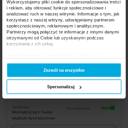
Wykorzystujemy pliki cookie do spersonalizowania treści
i reklam, aby oferować funkcje społecznościowe i
analizować ruch w naszej witrynie. Informacje o tym, jak
Podmiot odpowiedzialny: LED Labs S.A., ul. Zakopiańska 2C, 30-418
Kraków, Polska | Kontakt:
info@led-labs.pl
korzystasz z naszej witryny, udostępniamy partnerom
społecznościowym, reklamowym i analitycznym.
Partnerzy mogą połączyć te informacje z innymi danymi
otrzymanymi od Ciebie lub uzyskanymi podczas
LUMINES ELYSIUM 3-fazowy reflektor
korzystania z ich usług.
LED 40W 4000K 38° >90 BIAŁY
34-0001-40
Więcej informacji w naszej
Polityce Prywatności
.
Napięcie:
220 - 240 V AC
Moc:
40W
CCT:
4000 K
Zezwól na wszystkie
Kolor:
Biały
Klasa szczelności:
IP20
Całkowity strumień świetlny:
Spersonalizuj
5000lm
CRI:
>90
Gwarancja:
60 miesięcy
Twoja cena:
dużo
Stan magazynowy:
Skontaktuj się z Twoim
lokalnym dystrybutorem