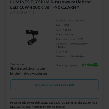
LUMINES ELYSIUM 3-fazowy reflektor
LED 10W 4000K 38° >90 CZARNY
34-0002-10
Napięcie:
220 - 240 V AC
Moc:
10W
CCT:
4000 K
Kolor:
Czarny
Klasa szczelności:
IP20
Całkowity strumień świetlny:
1100lm
CRI:
>90
Gwarancja:
60 miesięcy
Twoja cena:
średnio
Stan magazynowy:
Skontaktuj się z Twoim
lokalnym dystrybutorem
DODAJ DO LISTY ŻYCZEŃ
Podmiot odpowiedzialny: LED Labs S.A., ul. Zakopiańska 2C, 30-418
Kraków, Polska | Kontakt:
info@led-labs.pl