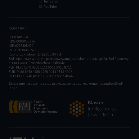
Instagram
YouTube
KONTAKT
LED LABS S.A.
KRS: 0000988995
NIP:6793108450
REGON:360837680
Kapitał zakładowy: 1.422.000,00 PLN
Sąd rejestrowy, w którym przechowywana jest dokumentacja spółki: Sąd Rejonowy
dla Krakowa-Śródmieścia w Krakowie
PLN: PL75 1240 4588 1111 0011 5318 8711
EUR: PL66 1240 4588 1978 0011 5815 4506
USD: PL76 1240 4588 1787 0011 5815 4564
Zgłoszenie naruszenia zasad prawa za pomocą adresu e-mail:
sygnalisci@led-
labs.pl