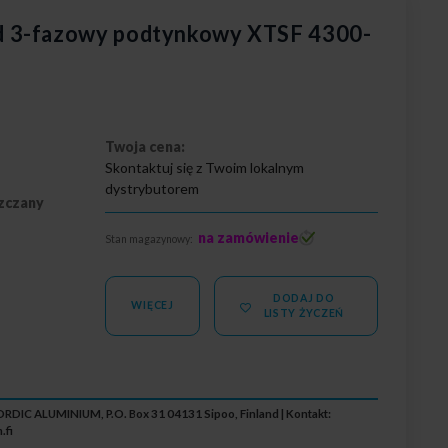
 3-fazowy podtynkowy XTSF 4300-
Twoja cena:
Skontaktuj się z Twoim lokalnym
dystrybutorem
zczany
na zamówienie
Stan magazynowy:
DODAJ DO
WIĘCEJ
LISTY ŻYCZEŃ
RDIC ALUMINIUM, P.O. Box 31 04131 Sipoo, Finland | Kontakt:
.fi