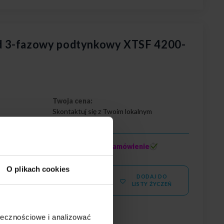
 3-fazowy podtynkowy XTSF 4200-
Twoja cena:
Skontaktuj się z Twoim lokalnym
dystrybutorem
zczany
na zamówienie
Stan magazynowy:
O plikach cookies
DODAJ DO
WIĘCEJ
LISTY ŻYCZEŃ
ołecznościowe i analizować