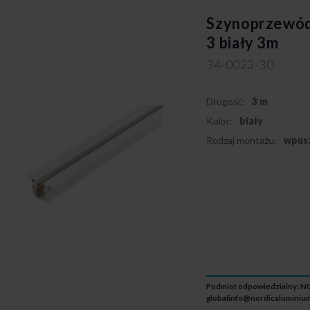
Szynoprzewód
3 biały 3m
34-0023-30
Długość:
3 m
Kolor:
biały
Rodzaj montażu:
wpus
Podmiot odpowiedzialny: NO
globalinfo@nordicaluminium