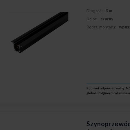
Długość:
3 m
Kolor:
czarny
Rodzaj montażu:
wpus
Podmiot odpowiedzialny: NO
globalinfo@nordicaluminium
Szynoprzewód