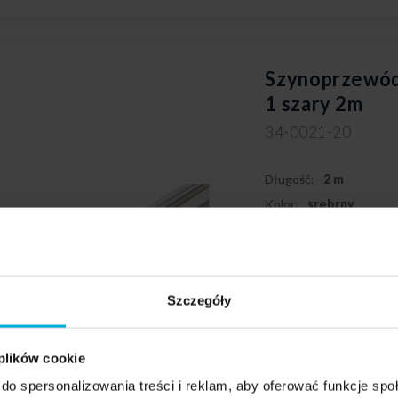
Szynoprzewód
1 szary 2m
34-0021-20
Długość:
2 m
Kolor:
srebrny
Rodzaj montażu:
wpus
Szczegóły
 plików cookie
do spersonalizowania treści i reklam, aby oferować funkcje sp