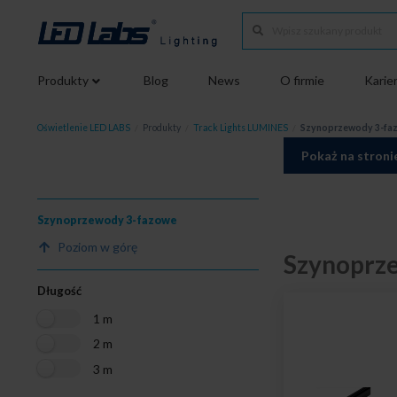
Produkty
Blog
News
O firmie
Karie
Oświetlenie LED LABS
/
Produkty
/
Track Lights LUMINES
/
Szynoprzewody 3-fa
Pokaż na stroni
Szynoprzewody 3-fazowe
Poziom w górę
Szynoprz
Długość
1 m
2 m
3 m