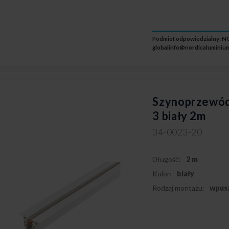
Podmiot odpowiedzialny: NO
globalinfo@nordicaluminium
Szynoprzewód
3 biały 2m
34-0023-20
Długość:
2 m
Kolor:
biały
Rodzaj montażu:
wpus