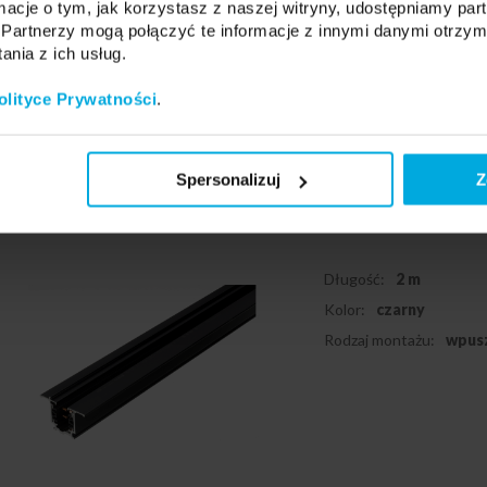
ormacje o tym, jak korzystasz z naszej witryny, udostępniamy p
Podmiot odpowiedzialny: NO
Partnerzy mogą połączyć te informacje z innymi danymi otrzym
globalinfo@nordicaluminium
nia z ich usług.
olityce Prywatności
.
Szynoprzewód
Spersonalizuj
Z
2 czarny 2m
34-0022-20
Długość:
2 m
Kolor:
czarny
Rodzaj montażu:
wpus