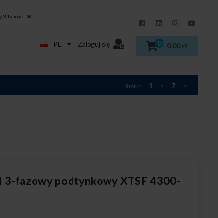
y 3-fazowe
0
PL
Zaloguj się
0,00 zł
1
7
>
Strona:
z
 3-fazowy podtynkowy XTSF 4300-