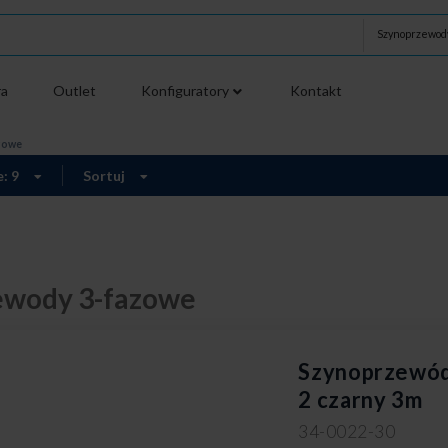
Szynoprzewod
ra
Outlet
Konfiguratory
Kontakt
zowe
e: 9
Sortuj
ewody 3-fazowe
Szynoprzewód
2 czarny 3m
34-0022-30