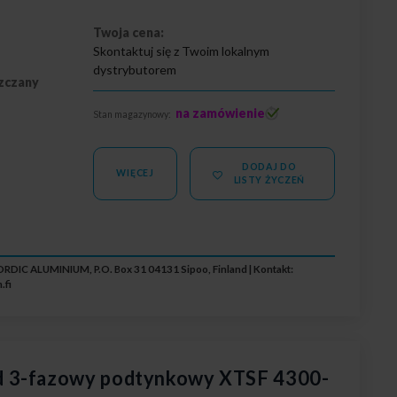
Twoja cena:
Skontaktuj się z Twoim lokalnym
dystrybutorem
zczany
na zamówienie
Stan magazynowy:
DODAJ DO
WIĘCEJ
LISTY ŻYCZEŃ
RDIC ALUMINIUM, P.O. Box 31 04131 Sipoo, Finland | Kontakt:
.fi
 3-fazowy podtynkowy XTSF 4300-