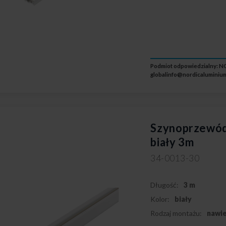
Podmiot odpowiedzialny: NO
globalinfo@nordicaluminium
Szynoprzewód
biały 3m
34-0013-30
Długość:
3 m
Kolor:
biały
Rodzaj montażu:
nawi