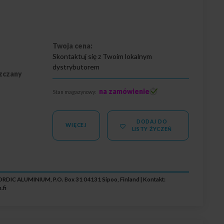
Twoja cena:
Skontaktuj się z Twoim lokalnym
dystrybutorem
zczany
na zamówienie
Stan magazynowy:
DODAJ DO
WIĘCEJ
LISTY ŻYCZEŃ
RDIC ALUMINIUM, P.O. Box 31 04131 Sipoo, Finland | Kontakt:
.fi