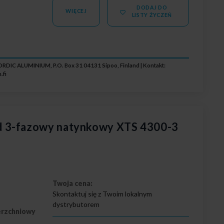
DODAJ DO
WIĘCEJ
LISTY ŻYCZEŃ
RDIC ALUMINIUM, P.O. Box 31 04131 Sipoo, Finland | Kontakt:
.fi
 3-fazowy natynkowy XTS 4300-3
Twoja cena:
Skontaktuj się z Twoim lokalnym
dystrybutorem
erzchniowy