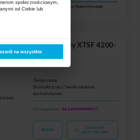
artnerom społecznościowym,
RDIC ALUMINIUM, P.O. Box 31 04131 Sipoo, Finland | Kontakt:
anymi od Ciebie lub
.fi
 3-fazowy podtynkowy XTSF 4200-
ezwól na wszystkie
Twoja cena:
Skontaktuj się z Twoim lokalnym
dystrybutorem
zczany
na zamówienie
Stan magazynowy:
DODAJ DO
WIĘCEJ
LISTY ŻYCZEŃ