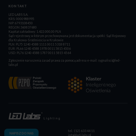
KONTAKT
LED LABS S.A.
KRS: 0000988995
NIP:6793108450
REGON:360837680
Kapitał zakładowy: 1.422.000,00 PLN
Sąd rejestrowy, w którym przechowywana jest dokumentacja spółki: Sąd Rejonowy
dla Krakowa-Śródmieścia w Krakowie
PLN: PL75 1240 4588 1111 0011 5318 8711
EUR: PL66 1240 4588 1978 0011 5815 4506
USD: PL76 1240 4588 1787 0011 5815 4564
Zgłoszenie naruszenia zasad prawa za pomocą adresu e-mail:
sygnalisci@led-
labs.pl
tel.: (12) 633 44 11
NAPISZ DO NAS
info@led-labs.pl