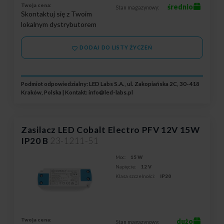
Twoja cena:
średnio
Stan magazynowy:
Skontaktuj się z Twoim
lokalnym dystrybutorem
DODAJ DO LISTY ŻYCZEŃ
Podmiot odpowiedzialny: LED Labs S.A., ul. Zakopiańska 2C, 30-418
Kraków, Polska | Kontakt:
info@led-labs.pl
Zasilacz LED Cobalt Electro PFV 12V 15W
IP20 B
23-1211-51
Moc:
15 W
Napięcie:
12 V
Klasa szczelności:
IP20
Twoja cena:
dużo
Stan magazynowy: