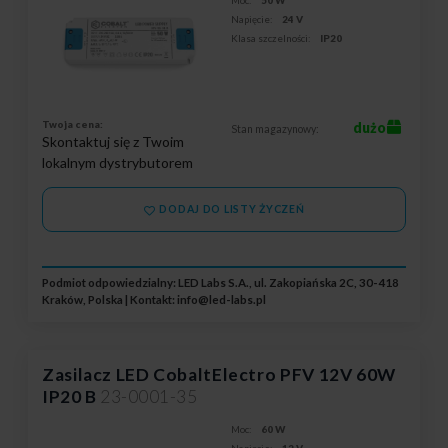
Napięcie:
24 V
Klasa szczelności:
IP20
Twoja cena:
dużo
Stan magazynowy:
Skontaktuj się z Twoim
lokalnym dystrybutorem
DODAJ DO LISTY ŻYCZEŃ
Podmiot odpowiedzialny: LED Labs S.A., ul. Zakopiańska 2C, 30-418
Kraków, Polska | Kontakt:
info@led-labs.pl
Zasilacz LED CobaltElectro PFV 12V 60W
IP20 B
23-0001-35
Moc:
60 W
Napięcie:
12 V