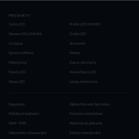
PRODUKTY
Taśmy LED
Profile LED LUMINES
Oprawy LED LUMINES
Źródła LED
Zasilacze
Sterowniki
Oprawy sufitowe
Moduły
Motoryzacja
Złącza i akcesoria
Panele LED
Naświetlacze LED
Neony LED
Lampy zewnętrzne
Regulamin
Ogólne Warunki Sprzedaży
Polityka prywatności
Formularz kontaktowy
PARP - POIR
Materiały do pobrania
Dokumenty reklamacyjne
Relacje inwestorskie