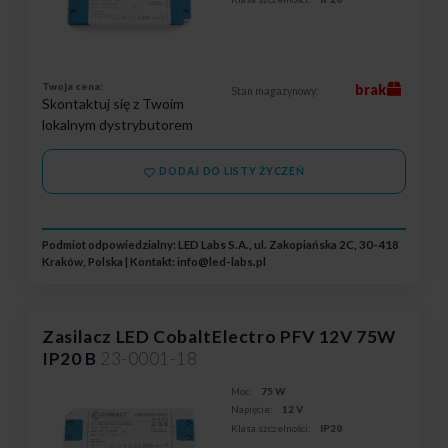
Twoja cena:
brak
Stan magazynowy:
Skontaktuj się z Twoim
lokalnym dystrybutorem
DODAJ DO LISTY ŻYCZEŃ
Podmiot odpowiedzialny: LED Labs S.A., ul. Zakopiańska 2C, 30-418
Kraków, Polska | Kontakt:
info@led-labs.pl
Zasilacz LED CobaltElectro PFV 12V 75W
IP20 B
23-0001-18
Moc:
75 W
Napięcie:
12 V
Klasa szczelności:
IP20