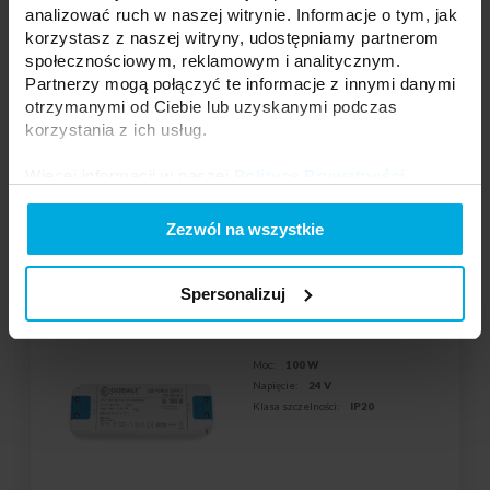
analizować ruch w naszej witrynie. Informacje o tym, jak
Twoja cena:
dużo
korzystasz z naszej witryny, udostępniamy partnerom
Stan magazynowy:
Skontaktuj się z Twoim
społecznościowym, reklamowym i analitycznym.
lokalnym dystrybutorem
Partnerzy mogą połączyć te informacje z innymi danymi
otrzymanymi od Ciebie lub uzyskanymi podczas
DODAJ DO LISTY ŻYCZEŃ
korzystania z ich usług.
Więcej informacji w naszej
Polityce Prywatności
.
Podmiot odpowiedzialny: LED Labs S.A., ul. Zakopiańska 2C, 30-418
Kraków, Polska | Kontakt:
info@led-labs.pl
Zezwól na wszystkie
Spersonalizuj
Zasilacz LED CobaltElectro PFV 24V
100W IP20 B
23-0001-21
Moc:
100 W
Napięcie:
24 V
Klasa szczelności:
IP20