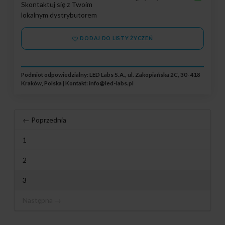
Skontaktuj się z Twoim
lokalnym dystrybutorem
DODAJ DO LISTY ŻYCZEŃ
Podmiot odpowiedzialny: LED Labs S.A., ul. Zakopiańska 2C, 30-418
Kraków, Polska | Kontakt:
info@led-labs.pl
← Poprzednia
1
2
3
Następna →