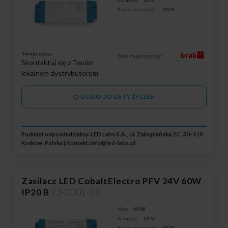
Klasa szczelności:
IP20
Twoja cena:
brak
Stan magazynowy:
Skontaktuj się z Twoim
lokalnym dystrybutorem
DODAJ DO LISTY ŻYCZEŃ
Podmiot odpowiedzialny: LED Labs S.A., ul. Zakopiańska 2C, 30-418
Kraków, Polska | Kontakt:
info@led-labs.pl
Zasilacz LED CobaltElectro PFV 24V 60W
IP20 B
23-0001-22
Moc:
60 W
Napięcie:
24 V
Klasa szczelności:
IP20