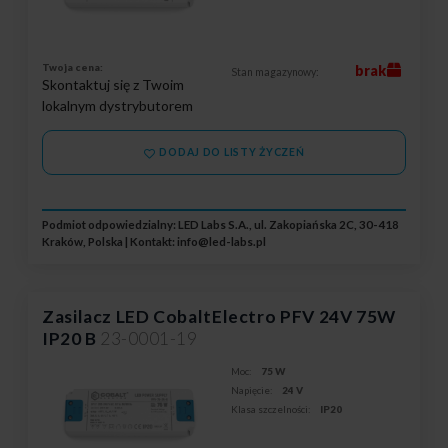
Twoja cena:
brak
Stan magazynowy:
Skontaktuj się z Twoim
lokalnym dystrybutorem
DODAJ DO LISTY ŻYCZEŃ
Podmiot odpowiedzialny: LED Labs S.A., ul. Zakopiańska 2C, 30-418
Kraków, Polska | Kontakt:
info@led-labs.pl
Zasilacz LED CobaltElectro PFV 24V 75W
IP20 B
23-0001-19
Moc:
75 W
Napięcie:
24 V
Klasa szczelności:
IP20