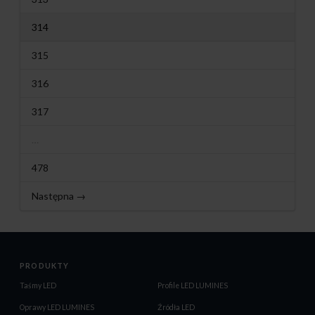
314
315
316
317
…
478
Następna →
PRODUKTY
Taśmy LED
Profile LED LUMINES
Oprawy LED LUMINES
Źródła LED