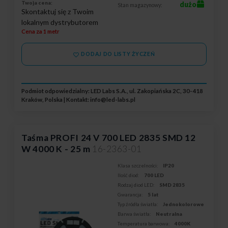
Twoja cena:
dużo
Stan magazynowy:
Skontaktuj się z Twoim
lokalnym dystrybutorem
Cena za 1 metr
DODAJ DO LISTY ŻYCZEŃ
Podmiot odpowiedzialny: LED Labs S.A., ul. Zakopiańska 2C, 30-418
Kraków, Polska | Kontakt:
info@led-labs.pl
Taśma PROFI 24 V 700 LED 2835 SMD 12
W 4000 K - 25 m
16-2363-01
Klasa szczelności:
IP20
Ilość diod:
700 LED
Rodzaj diod LED:
SMD 2835
Gwarancja:
5 lat
Typ źródła światła:
Jednokolorowe
Barwa światła:
Neutralna
Temperatura barwowa:
4000K