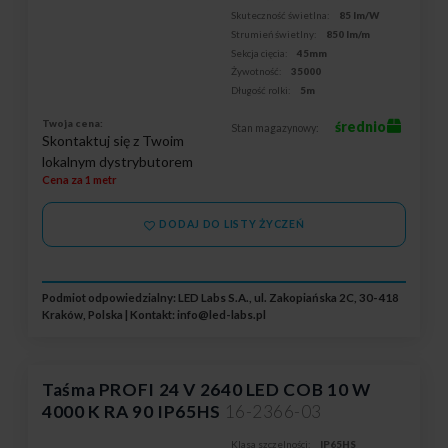
Skuteczność świetlna:
85 lm/W
Strumień świetlny:
850 lm/m
Sekcja cięcia:
45mm
Żywotność:
35000
Długość rolki:
5m
Twoja cena:
średnio
Stan magazynowy:
Skontaktuj się z Twoim
lokalnym dystrybutorem
Cena za 1 metr
DODAJ DO LISTY ŻYCZEŃ
Podmiot odpowiedzialny: LED Labs S.A., ul. Zakopiańska 2C, 30-418
Kraków, Polska | Kontakt:
info@led-labs.pl
Taśma PROFI 24 V 2640 LED COB 10 W
4000 K RA 90 IP65HS
16-2366-03
Klasa szczelności:
IP65HS