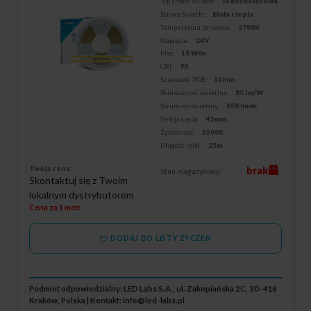
Typ źródła światła:
Jednokolorowe
Barwa światła:
Biała ciepła
Temperatura barwowa:
2700K
Napięcie:
24V
Moc:
10 W/m
CRI:
90
Szerokość PCB:
10mm
Skuteczność świetlna:
85 lm/W
Strumień świetlny:
850 lm/m
Sekcja cięcia:
45mm
Żywotność:
35000
Długość rolki:
25m
Twoja cena:
brak
Stan magazynowy:
Skontaktuj się z Twoim
lokalnym dystrybutorem
Cena za 1 metr
DODAJ DO LISTY ŻYCZEŃ
Podmiot odpowiedzialny: LED Labs S.A., ul. Zakopiańska 2C, 30-418
Kraków, Polska | Kontakt:
info@led-labs.pl