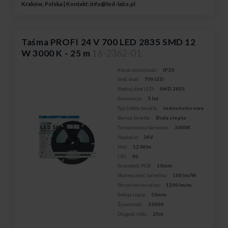
Kraków, Polska | Kontakt:
info@led-labs.pl
Taśma PROFI 24 V 700 LED 2835 SMD 12
W 3000 K - 25 m
16-2362-01
Klasa szczelności:
IP20
Ilość diod:
700 LED
Rodzaj diod LED:
SMD 2835
Gwarancja:
5 lat
Typ źródła światła:
Jednokolorowe
Barwa światła:
Biała ciepła
Temperatura barwowa:
3000K
Napięcie:
24V
Moc:
12 W/m
CRI:
90
Szerokość PCB:
10mm
Skuteczność świetlna:
100 lm/W
Strumień świetlny:
1200 lm/m
Sekcja cięcia:
50mm
Żywotność:
35000
Długość rolki:
25m