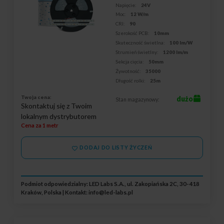
Napięcie:
24V
Moc:
12 W/m
CRI:
90
Szerokość PCB:
10mm
Skuteczność świetlna:
100 lm/W
Strumień świetlny:
1200 lm/m
Sekcja cięcia:
50mm
Żywotność:
35000
Długość rolki:
25m
Twoja cena:
dużo
Stan magazynowy:
Skontaktuj się z Twoim
lokalnym dystrybutorem
Cena za 1 metr
DODAJ DO LISTY ŻYCZEŃ
Podmiot odpowiedzialny: LED Labs S.A., ul. Zakopiańska 2C, 30-418
Kraków, Polska | Kontakt:
info@led-labs.pl