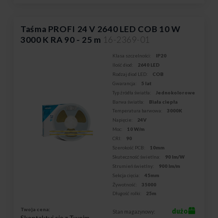
Taśma PROFI 24 V 2640 LED COB 10 W
3000 K RA 90 - 25 m
16-2369-01
Klasa szczelności:
IP20
Ilość diod:
2640 LED
Rodzaj diod LED:
COB
Gwarancja:
5 lat
Typ źródła światła:
Jednokolorowe
Barwa światła:
Biała ciepła
Temperatura barwowa:
3000K
Napięcie:
24V
Moc:
10 W/m
CRI:
90
Szerokość PCB:
10mm
Skuteczność świetlna:
90 lm/W
Strumień świetlny:
900 lm/m
Sekcja cięcia:
45mm
Żywotność:
35000
Długość rolki:
25m
Twoja cena:
dużo
Stan magazynowy:
Skontaktuj się z Twoim