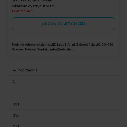
lokalnym dystrybutorem
Cena za 1 metr
DODAJ DO LISTY ŻYCZEŃ
Podmiot odpowiedzialny: LED Labs S.A., ul. Zakopiańska 2C, 30-418
Kraków, Polska | Kontakt:
info@led-labs.pl
← Poprzednia
1
…
311
312
313