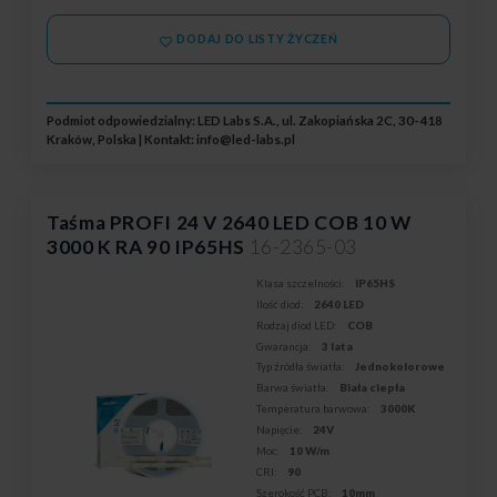
DODAJ DO LISTY ŻYCZEŃ
Podmiot odpowiedzialny: LED Labs S.A., ul. Zakopiańska 2C, 30-418
Kraków, Polska | Kontakt:
info@led-labs.pl
Taśma PROFI 24 V 2640 LED COB 10 W
3000 K RA 90 IP65HS
16-2365-03
Klasa szczelności:
IP65HS
Ilość diod:
2640 LED
Rodzaj diod LED:
COB
Gwarancja:
3 lata
Typ źródła światła:
Jednokolorowe
Barwa światła:
Biała ciepła
Temperatura barwowa:
3000K
Napięcie:
24V
Moc:
10 W/m
CRI:
90
Szerokość PCB:
10mm