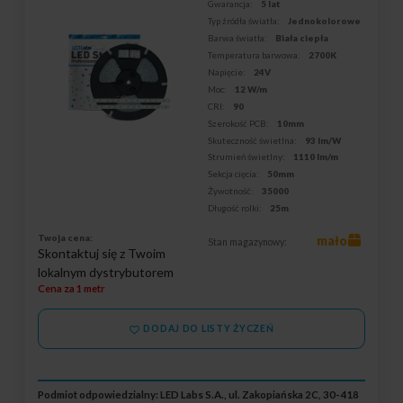
Gwarancja:
5 lat
Typ źródła światła:
Jednokolorowe
Barwa światła:
Biała ciepła
Temperatura barwowa:
2700K
Napięcie:
24V
Moc:
12 W/m
CRI:
90
Szerokość PCB:
10mm
Skuteczność świetlna:
93 lm/W
Strumień świetlny:
1110 lm/m
Sekcja cięcia:
50mm
Żywotność:
35000
Długość rolki:
25m
Twoja cena:
mało
Stan magazynowy:
Skontaktuj się z Twoim
lokalnym dystrybutorem
Cena za 1 metr
DODAJ DO LISTY ŻYCZEŃ
Podmiot odpowiedzialny: LED Labs S.A., ul. Zakopiańska 2C, 30-418