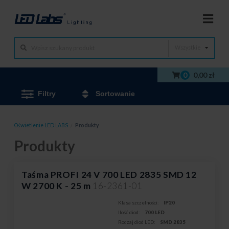
Wszystkie
0
0,00 zł
Filtry
Sortowanie
Oświetlenie LED LABS
/
Produkty
Produkty
Taśma PROFI 24 V 700 LED 2835 SMD 12
W 2700 K - 25 m
16-2361-01
Klasa szczelności:
IP20
Ilość diod:
700 LED
Rodzaj diod LED:
SMD 2835