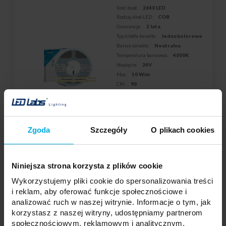
Ilość diod:
2640 LED
Rodzaj diod LED:
COB
Gwarancja:
3 lata
Typ źródła światła:
Jednokolorowe
Barwa światła:
Neutralna
Temperatura barwowa:
4000K
Napięcie:
24V
Moc:
10 W/m
CRI:
90
Szerokość PCB:
10mm
Skuteczność świetlna:
90 lm/W
Strumień świetlny:
900 lm/m
Sekcja cięcia:
45mm
Zgoda
Szczegóły
O plikach cookies
Żywotność:
35000
Długość rolki:
5m
Twoja cena:
dużo
Stan magazynowy:
Niniejsza strona korzysta z plików cookie
Skontaktuj się z Twoim
lokalnym dystrybutorem
Wykorzystujemy pliki cookie do spersonalizowania treści
Cena za 1 metr
i reklam, aby oferować funkcje społecznościowe i
analizować ruch w naszej witrynie. Informacje o tym, jak
DODAJ DO LISTY ŻYCZEŃ
korzystasz z naszej witryny, udostępniamy partnerom
społecznościowym, reklamowym i analitycznym.