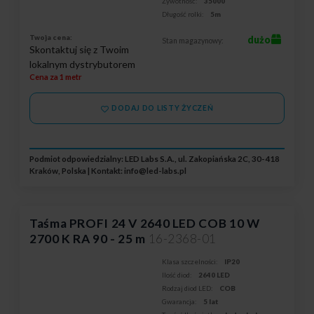
Żywotność:
35000
Długość rolki:
5m
Twoja cena:
dużo
Stan magazynowy:
Skontaktuj się z Twoim
lokalnym dystrybutorem
Cena za 1 metr
DODAJ DO LISTY ŻYCZEŃ
Podmiot odpowiedzialny: LED Labs S.A., ul. Zakopiańska 2C, 30-418
Kraków, Polska | Kontakt:
info@led-labs.pl
Taśma PROFI 24 V 2640 LED COB 10 W
2700 K RA 90 - 25 m
16-2368-01
Klasa szczelności:
IP20
Ilość diod:
2640 LED
Rodzaj diod LED:
COB
Gwarancja:
5 lat