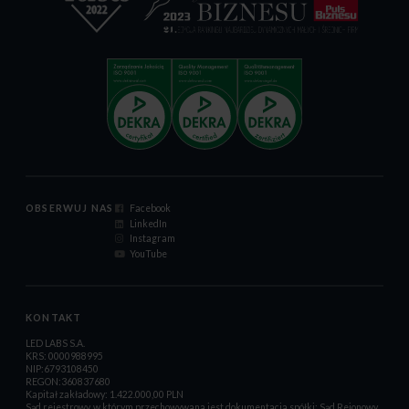
OBSERWUJ NAS
Facebook
LinkedIn
Instagram
YouTube
KONTAKT
LED LABS S.A.
KRS: 0000988995
NIP:6793108450
REGON:360837680
Kapitał zakładowy: 1.422.000,00 PLN
Sąd rejestrowy, w którym przechowywana jest dokumentacja spółki: Sąd Rejonowy