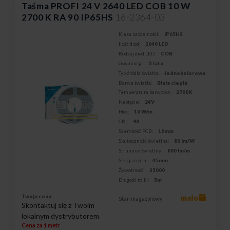
Taśma PROFI 24 V 2640 LED COB 10 W
2700 K RA 90 IP65HS
16-2364-03
Klasa szczelności:
IP65HS
Ilość diod:
2640 LED
Rodzaj diod LED:
COB
Gwarancja:
3 lata
Typ źródła światła:
Jednokolorowe
Barwa światła:
Biała ciepła
Temperatura barwowa:
2700K
Napięcie:
24V
Moc:
10 W/m
CRI:
90
Szerokość PCB:
10mm
Skuteczność świetlna:
80 lm/W
Strumień świetlny:
800 lm/m
Sekcja cięcia:
45mm
Żywotność:
35000
Długość rolki:
5m
Twoja cena:
mało
Stan magazynowy:
Skontaktuj się z Twoim
lokalnym dystrybutorem
Cena za 1 metr