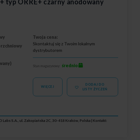
I+ typ ORRE+ czarny anodowany
wy
Twoja cena:
Skontaktuj się z Twoim lokalnym
erzchniowy
dystrybutorem
wany)
średnio
Stan magazynowy:
DODAJ DO
WIĘCEJ
LISTY ŻYCZEŃ
 Labs S.A., ul. Zakopiańska 2C, 30-418 Kraków, Polska | Kontakt: