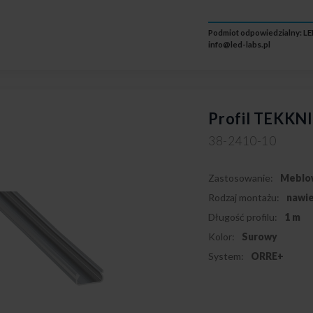
Podmiot odpowiedzialny: LED
info@led-labs.pl
Profil TEKKN
38-2410-10
Zastosowanie:
Meblo
Rodzaj montażu:
nawi
Długość profilu:
1 m
Kolor:
Surowy
System:
ORRE+