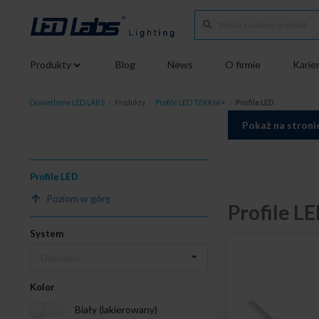
Produkty
Blog
News
O firmie
Karie
Oświetlenie LED LABS
/
Produkty
/
Profile LED TEKKNI+
/
Profile LED
Pokaż na stroni
Profile LED
Poziom w górę
Profile L
System
Dowolny
Kolor
Biały (lakierowany)