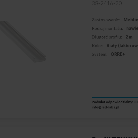
38-2416-20
Zastosowanie:
Meblo
Rodzaj montażu:
nawi
Długość profilu:
2 m
Kolor:
Biały (lakiero
System:
ORRE+
Podmiot odpowiedzialny: LED
info@led-labs.pl