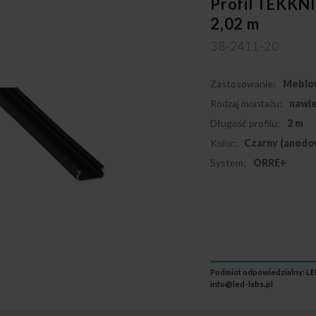
Profil TEKKN
2,02 m
38-2411-20
Zastosowanie:
Meblo
Rodzaj montażu:
nawi
Długość profilu:
2 m
Kolor:
Czarny (anodo
System:
ORRE+
Podmiot odpowiedzialny: LED
info@led-labs.pl