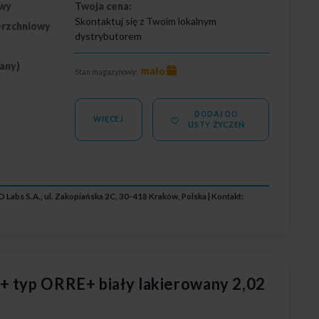
wy
Twoja cena:
Skontaktuj się z Twoim lokalnym
erzchniowy
dystrybutorem
wany)
mało
Stan magazynowy:
DODAJ DO
WIĘCEJ
LISTY ŻYCZEŃ
 Labs S.A., ul. Zakopiańska 2C, 30-418 Kraków, Polska | Kontakt:
+ typ ORRE+ biały lakierowany 2,02