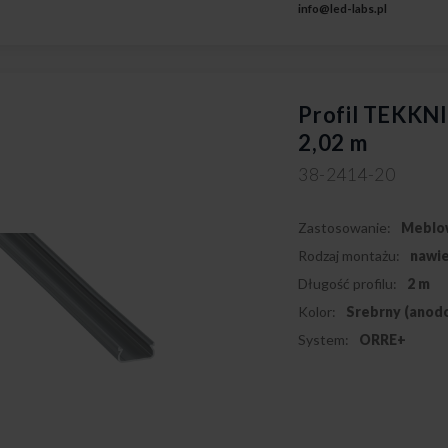
info@led-labs.pl
Profil TEKKN
2,02 m
38-2414-20
Zastosowanie:
Meblo
Rodzaj montażu:
nawi
Długość profilu:
2 m
Kolor:
Srebrny (anod
System:
ORRE+