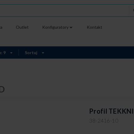
ra
Outlet
Konfiguratory
Kontakt
e: 9
Sortuj
ED
Profil TEKKNI
38-2416-10