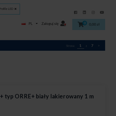
Profile LED
0
PL
Zaloguj się
0,00 zł
1
7
>
Strona:
z
+ typ ORRE+ biały lakierowany 1 m