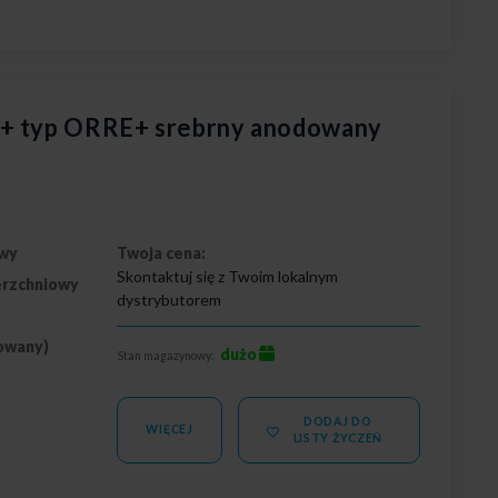
I+ typ ORRE+ srebrny anodowany
wy
Twoja cena:
Skontaktuj się z Twoim lokalnym
erzchniowy
dystrybutorem
owany)
dużo
Stan magazynowy:
DODAJ DO
WIĘCEJ
LISTY ŻYCZEŃ