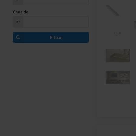
Cena do
zł
Filtruj