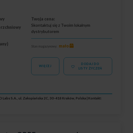
wy
Twoja cena:
Skontaktuj się z Twoim lokalnym
erzchniowy
dystrybutorem
wany)
mało
Stan magazynowy:
DODAJ DO
WIĘCEJ
LISTY ŻYCZEŃ
 Labs S.A., ul. Zakopiańska 2C, 30-418 Kraków, Polska | Kontakt: