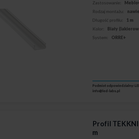
Zastosowanie:
Meblo
Rodzaj montażu:
nawi
Długość profilu:
1 m
Kolor:
Biały (lakiero
System:
ORRE+
Podmiot odpowiedzialny: LED
info@led-labs.pl
Profil TEKKNI
m