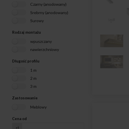
Czarny (anodowany)
Srebrny (anodowany)
Surowy
Rodzaj montażu
wpuszczany
nawierzchniowy
Długość profilu
1 m
2 m
3 m
Zastosowanie
Meblowy
Cena od
zł