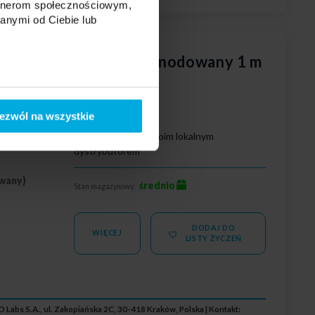
artnerom społecznościowym,
anymi od Ciebie lub
I+ typ ORRE+ czarny anodowany 1 m
ezwól na wszystkie
wy
Twoja cena:
Skontaktuj się z Twoim lokalnym
erzchniowy
dystrybutorem
wany)
średnio
Stan magazynowy:
DODAJ DO
WIĘCEJ
LISTY ŻYCZEŃ
 Labs S.A., ul. Zakopiańska 2C, 30-418 Kraków, Polska | Kontakt: