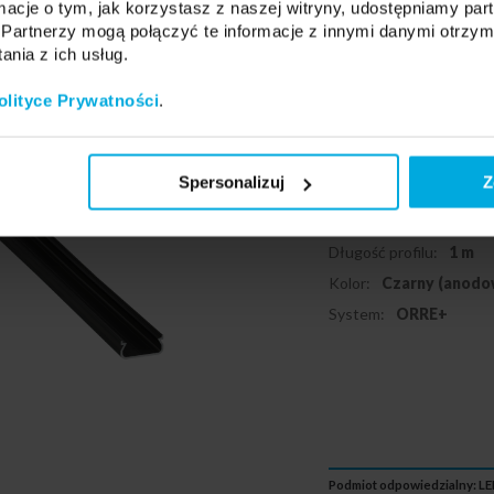
ormacje o tym, jak korzystasz z naszej witryny, udostępniamy p
Partnerzy mogą połączyć te informacje z innymi danymi otrzym
nia z ich usług.
Profil TEKKN
olityce Prywatności
.
38-2411-10
Spersonalizuj
Z
Zastosowanie:
Meblo
Rodzaj montażu:
nawi
Długość profilu:
1 m
Kolor:
Czarny (anodo
System:
ORRE+
Podmiot odpowiedzialny: LED