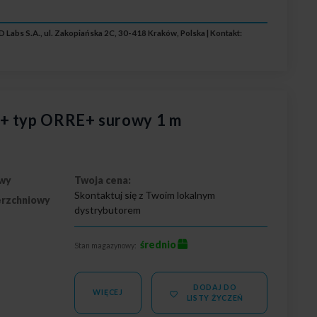
 Labs S.A., ul. Zakopiańska 2C, 30-418 Kraków, Polska | Kontakt:
I+ typ ORRE+ surowy 1 m
wy
Twoja cena:
Skontaktuj się z Twoim lokalnym
erzchniowy
dystrybutorem
średnio
Stan magazynowy:
DODAJ DO
WIĘCEJ
LISTY ŻYCZEŃ