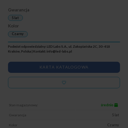
Gwarancja
5 lat
Kolor
Czarny
Podmiot odpowiedzialny: LED Labs S.A., ul. Zakopiańska 2C, 30-418
Kraków, Polska | Kontakt:
info@led-labs.pl
KARTA KATALOGOWA
Stan magazynowy:
średnio
Gwarancja
5 lat
Kolor
Czarny