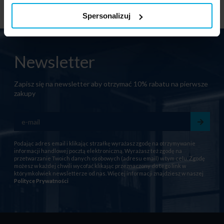
Spersonalizuj
Newsletter
Zapisz się na newsletter aby otrzymać 10% rabatu na pierwsze
zakupy
Podając adres email i klikając strzałkę wyrażasz zgodę na otrzymywanie
informacji handlowej pocztą elektroniczną. Wyrażasz też zgodę na
przetwarzanie Twoich danych osobowych (adresu email) w tym celu. Zgodę
możesz w każdej chwili wycofać klikając przeznaczony do tego link w
którymkolwiek newsletterze od nas. Więcej informacji znajdziesz w naszej
Polityce Prywatności