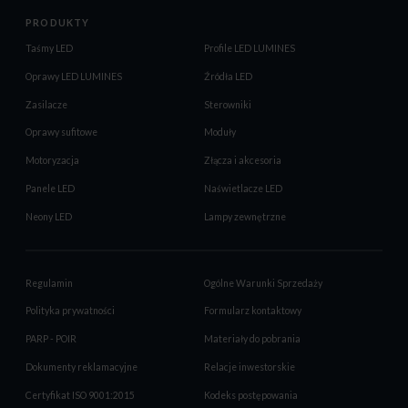
PRODUKTY
Taśmy LED
Profile LED LUMINES
Oprawy LED LUMINES
Źródła LED
Zasilacze
Sterowniki
Oprawy sufitowe
Moduły
Motoryzacja
Złącza i akcesoria
Panele LED
Naświetlacze LED
Neony LED
Lampy zewnętrzne
Regulamin
Ogólne Warunki Sprzedaży
Polityka prywatności
Formularz kontaktowy
PARP - POIR
Materiały do pobrania
Dokumenty reklamacyjne
Relacje inwestorskie
Certyfikat ISO 9001:2015
Kodeks postępowania