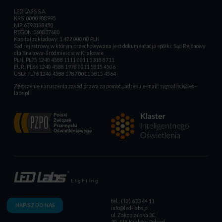
LED LABS S.A.
KRS: 0000988995
NIP:6793108450
REGON:360837680
Kapitał zakładowy: 1.422.000,00 PLN
Sąd rejestrowy, w którym przechowywana jest dokumentacja spółki: Sąd Rejonowy
dla Krakowa-Śródmieścia w Krakowie
PLN: PL75 1240 4588 1111 0011 5318 8711
EUR: PL66 1240 4588 1978 0011 5815 4506
USD: PL76 1240 4588 1787 0011 5815 4564
Zgłoszenie naruszenia zasad prawa za pomocą adresu e-mail:
sygnalisci@led-
labs.pl
tel.: (12) 633 44 11
NAPISZ DO NAS
info@led-labs.pl
ul. Zakopiańska 2C,
30-418 Kraków, Poland