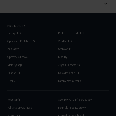
PRODUKTY
Taśmy LED
Profile LED LUMINES
Oprawy LED LUMINES
Źródła LED
Zasilacze
Sterowniki
Oprawy sufitowe
Moduły
Motoryzacja
Złącza i akcesoria
Panele LED
Naświetlacze LED
Neony LED
Lampy zewnętrzne
Regulamin
Ogólne Warunki Sprzedaży
Polityka prywatności
Formularz kontaktowy
PARP - POIR
Materiały do pobrania