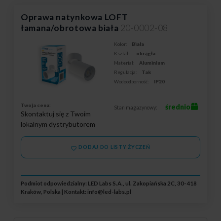
Oprawa natynkowa LOFT
łamana/obrotowa biała
20-0002-08
Kolor:
Biała
Kształt:
okrągła
Materiał:
Aluminium
Regulacja:
Tak
Wodoodporność:
IP20
Twoja cena:
średnio
Stan magazynowy:
Skontaktuj się z Twoim
lokalnym dystrybutorem
DODAJ DO LISTY ŻYCZEŃ
Podmiot odpowiedzialny: LED Labs S.A., ul. Zakopiańska 2C, 30-418
Kraków, Polska | Kontakt:
info@led-labs.pl