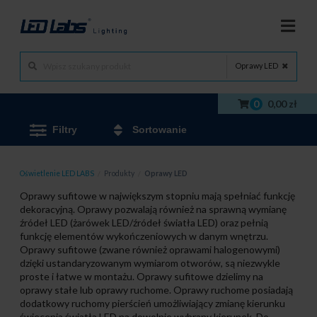
Oprawy LED
0
0,00 zł
Filtry
Sortowanie
Oświetlenie LED LABS
/
Produkty
/
Oprawy LED
Oprawy sufitowe w największym stopniu mają spełniać funkcję
dekoracyjną. Oprawy pozwalają również na sprawną wymianę
źródeł LED (żarówek LED/źródeł światła LED) oraz pełnią
funkcję elementów wykończeniowych w danym wnętrzu.
Oprawy sufitowe (zwane również oprawami halogenowymi)
dzięki ustandaryzowanym wymiarom otworów, są niezwykle
proste i łatwe w montażu. Oprawy sufitowe dzielimy na
oprawy stałe lub oprawy ruchome. Oprawy ruchome posiadają
dodatkowy ruchomy pierścień umożliwiający zmianę kierunku
świecenia światła LED na dowolnie wybrany kierunek. Do