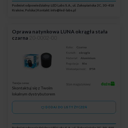
Podmiot odpowiedzialny: LED Labs S.A., ul. Zakopiańska 2C, 30-418
Kraków, Polska | Kontakt:
info@led-labs.pl
Oprawa natynkowa LUNA okrągła stała
czarna
20-0002-00
Kolor:
Czarna
Kształt:
okrągła
Materiał:
Aluminium
Regulacja:
Nie
Wodoodporność:
IP54
Twoja cena:
dużo
Stan magazynowy:
Skontaktuj się z Twoim
lokalnym dystrybutorem
DODAJ DO LISTY ŻYCZEŃ
Podmiot odpowiedzialny: LED Labs S.A., ul. Zakopiańska 2C, 30-418