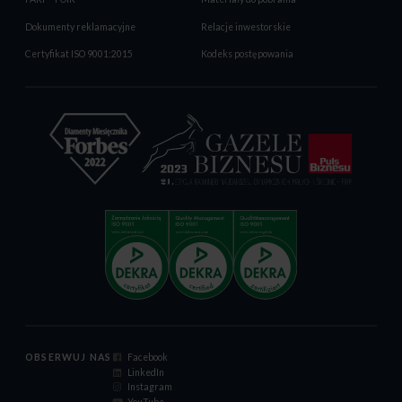
Dokumenty reklamacyjne
Relacje inwestorskie
Certyfikat ISO 9001:2015
Kodeks postępowania
OBSERWUJ NAS
Facebook
LinkedIn
Instagram
YouTube