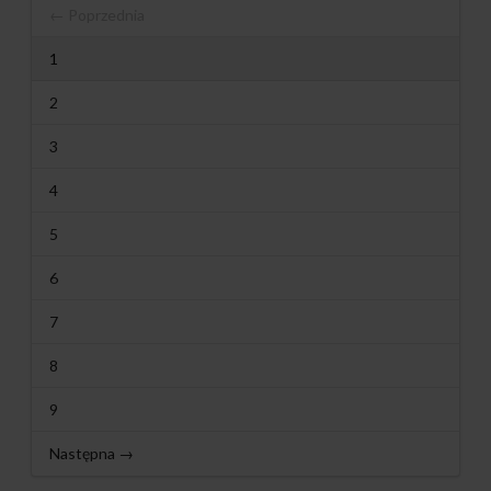
← Poprzednia
1
2
3
4
5
6
7
8
9
Następna →