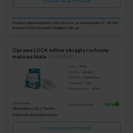
DODAJ DO LISTY ŻYCZEŃ
Podmiot odpowiedzialny: LED Labs S.A., ul. Zakopiańska 2C, 30-418
Kraków, Polska | Kontakt:
info@led-labs.pl
Oprawa LUCA odlew okrągła ruchoma
matowa biała
20-0000-93
Kolor:
Biała
Kształt:
okrągła
Materiał:
Aluminium
Regulacja:
Tak
Wodoodporność:
IP20
Twoja cena:
dużo
Stan magazynowy:
Skontaktuj się z Twoim
lokalnym dystrybutorem
DODAJ DO LISTY ŻYCZEŃ