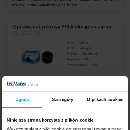
Kraków, Polska | Kontakt:
info@led-labs.pl
Oprawa natynkowa FIRA okrągła czarna
20-0001-98
Kolor:
Czarna
Kształt:
okrągła
Materiał:
Aluminium
Regulacja:
Tak
Wodoodporność:
IP20
Twoja cena:
dużo
Stan magazynowy:
Skontaktuj się z Twoim
lokalnym dystrybutorem
Zgoda
Szczegóły
O plikach cookies
DODAJ DO LISTY ŻYCZEŃ
Niniejsza strona korzysta z plików cookie
Podmiot odpowiedzialny: LED Labs S.A., ul. Zakopiańska 2C, 30-418
Wykorzystujemy pliki cookie do spersonalizowania treści
Kraków, Polska | Kontakt:
info@led-labs.pl