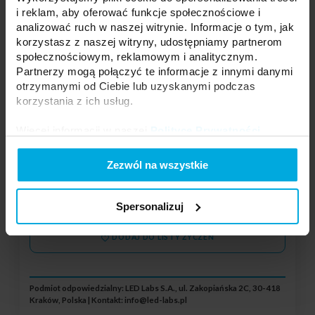
i reklam, aby oferować funkcje społecznościowe i
analizować ruch w naszej witrynie. Informacje o tym, jak
korzystasz z naszej witryny, udostępniamy partnerom
Oprawa natynkowa FIRA okrągła biała
społecznościowym, reklamowym i analitycznym.
20-0001-97
Partnerzy mogą połączyć te informacje z innymi danymi
otrzymanymi od Ciebie lub uzyskanymi podczas
Kolor:
Biała
korzystania z ich usług.
Kształt:
okrągła
Materiał:
Aluminium
Więcej informacji w naszej
Polityce Prywatności
.
Regulacja:
Tak
Wodoodporność:
IP20
Zezwól na wszystkie
Twoja cena:
dużo
Stan magazynowy:
Skontaktuj się z Twoim
lokalnym dystrybutorem
Spersonalizuj
DODAJ DO LISTY ŻYCZEŃ
Podmiot odpowiedzialny: LED Labs S.A., ul. Zakopiańska 2C, 30-418
Kraków, Polska | Kontakt:
info@led-labs.pl