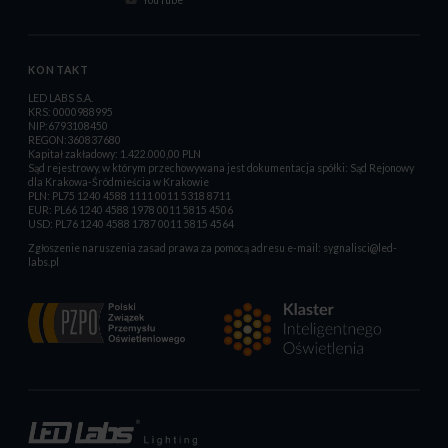
KONTAKT
LED LABS S.A.
KRS: 0000988995
NIP:6793108450
REGON:360837680
Kapitał zakładowy: 1.422.000,00 PLN
Sąd rejestrowy, w którym przechowywana jest dokumentacja spółki: Sąd Rejonowy
dla Krakowa-Śródmieścia w Krakowie
PLN: PL75 1240 4588 1111 0011 5318 8711
EUR: PL66 1240 4588 1978 0011 5815 4506
USD: PL76 1240 4588 1787 0011 5815 4564
Zgłoszenie naruszenia zasad prawa za pomocą adresu e-mail:
sygnalisci@led-
labs.pl