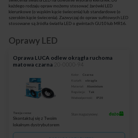
każdego rodzaju opraw możemy stosować żarówki LED
kierunkowe (o wąskim kącie świecenia) lub standardowe (o
szerokim kącie świecenia). Zazwyczaj do opraw sufitowych LED
stosowane są źródła światła LED o gwintach GU10 lub MR16.
Oprawy LED
Oprawa LUCA odlew okrągła ruchoma
matowa czarna
20-0000-94
Kolor:
Czarna
Kształt:
okrągła
Materiał:
Aluminium
Regulacja:
Tak
Wodoodporność:
IP20
Twoja cena:
dużo
Stan magazynowy:
Skontaktuj się z Twoim
lokalnym dystrybutorem