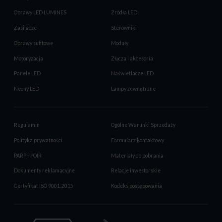
Oprawy LED LUMINES
Źródła LED
Zasilacze
Sterowniki
Oprawy sufitowe
Moduły
Motoryzacja
Złącza i akcesoria
Panele LED
Naświetlacze LED
Neony LED
Lampy zewnętrzne
Regulamin
Ogólne Warunki Sprzedaży
Polityka prywatności
Formularz kontaktowy
PARP - POIR
Materiały do pobrania
Dokumenty reklamacyjne
Relacje inwestorskie
Certyfikat ISO 9001:2015
Kodeks postępowania