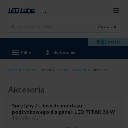
Akcesoria
0
0,00 zł
Filtry
Sortowanie
Oświetlenie LED LABS
/
Produkty
/
Panele LED i akcesoria
/
Akcesoria
Akcesoria
Sprężyny / klipsy do montażu
podtynkowego dla paneli LED TITAN 36 W
19-5004-66
Akcesoria: