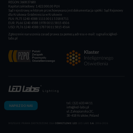
REGON:360837680
Kapitał zakładowy: 1.422.000,00 PLN
Sąd rejestrowy, w którym przechowywana jest dokumentacja spółki: Sąd Rejonowy
dla Krakowa-Śródmieścia w Krakowie
PLN: PL75 1240 4588 1111 0011 5318 8711
EUR: PL66 1240 4588 1978 0011 5815 4506
USD: PL76 1240 4588 1787 0011 5815 4564
Zgłoszenie naruszenia zasad prawa za pomocą adresu e-mail:
sygnalisci@led-
labs.pl
tel.: (12) 633 44 11
NAPISZ DO NAS
info@led-labs.pl
ul. Zakopiańska 2C,
30-418 Kraków, Poland
WSZELKIE PRAWA ZASTRZEŻONE DLA
OŚWIETLENIE LED
LED LABS
S.A.
2006-2026