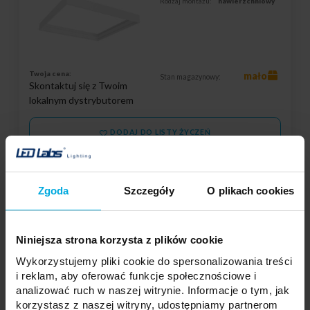
Rodzaj montażu:
nawierzchniowy
Twoja cena:
mało
Stan magazynowy:
Skontaktuj się z Twoim
lokalnym dystrybutorem
DODAJ DO LISTY ŻYCZEŃ
Podmiot odpowiedzialny: LED Labs S.A., ul. Zakopiańska 2C, 30-418
Zgoda
Szczegóły
O plikach cookies
Kraków, Polska | Kontakt:
info@led-labs.pl
Niniejsza strona korzysta z plików cookie
Obudowa / ramka natynkowa do paneli
LED 60x60 - aluminiowa biała skręcana
Wykorzystujemy pliki cookie do spersonalizowania treści
i reklam, aby oferować funkcje społecznościowe i
19-0004-58
analizować ruch w naszej witrynie. Informacje o tym, jak
Kształt:
kwadratowy
korzystasz z naszej witryny, udostępniamy partnerom