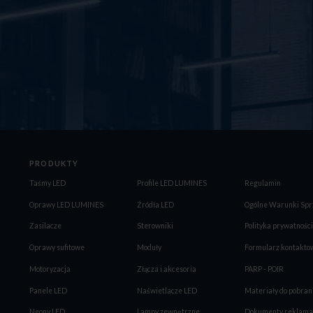
PRODUKTY
Taśmy LED
Profile LED LUMINES
Regulamin
Oprawy LED LUMINES
Źródła LED
Ogólne Warunki Spr
Zasilacze
Sterowniki
Polityka prywatności
Oprawy sufitowe
Moduły
Formularz kontakto
Motoryzacja
Złącza i akcesoria
PARP - POIR
Panele LED
Naświetlacze LED
Materiały do pobran
Neony LED
Lampy zewnętrzne
Dokumenty reklama