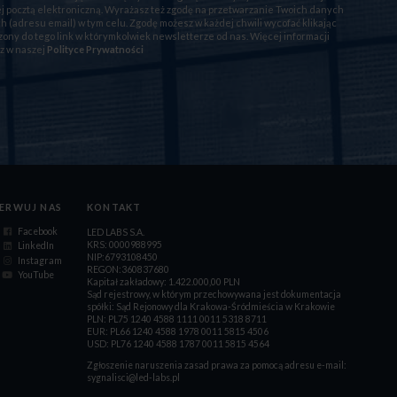
 pocztą elektroniczną. Wyrażasz też zgodę na przetwarzanie Twoich danych
 (adresu email) w tym celu. Zgodę możesz w każdej chwili wycofać klikając
ony do tego link w którymkolwiek newsletterze od nas. Więcej informacji
z w naszej
Polityce Prywatności
ERWUJ NAS
KONTAKT
Facebook
LED LABS S.A.
KRS: 0000988995
LinkedIn
NIP:6793108450
Instagram
REGON:360837680
YouTube
Kapitał zakładowy: 1.422.000,00 PLN
Sąd rejestrowy, w którym przechowywana jest dokumentacja
spółki: Sąd Rejonowy dla Krakowa-Śródmieścia w Krakowie
PLN: PL75 1240 4588 1111 0011 5318 8711
EUR: PL66 1240 4588 1978 0011 5815 4506
USD: PL76 1240 4588 1787 0011 5815 4564
Zgłoszenie naruszenia zasad prawa za pomocą adresu e-mail:
sygnalisci@led-labs.pl