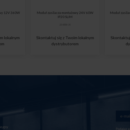
owy 12V 360W
Moduł zasilacza montażowy 24V 60W
Moduł zasil
IP20 SLIM
23-0000-35
im lokalnym
Skontaktuj się z Twoim lokalnym
Skontaktuj
rem
dystrybutorem
dy
akupy
Podając a