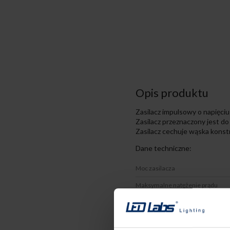
Opis produktu
Zasilacz impulsowy o napięci
Zasilacz przeznaczony jest d
Zasilacz cechuje wąska konst
Dane techniczne:
Moc zasilacza
Maksymalne natężenie prądu
Napięcie pracy
Stopień wodoszczelności