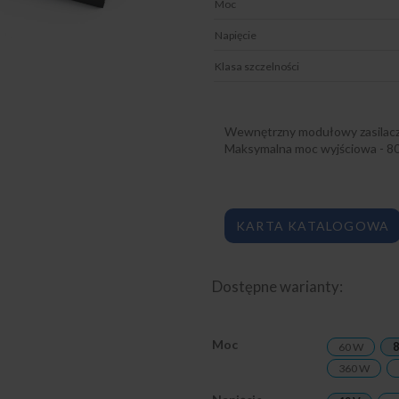
Moc
Napięcie
Klasa szczelności
Wewnętrzny modułowy zasilacz
Maksymalna moc wyjściowa - 8
KARTA KATALOGOWA
Dostępne warianty:
Moc
60 W
8
360 W