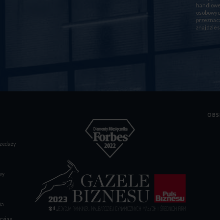
handlowej
osobowych
przeznacz
znajdzies
OBS
zedaży
wy
ia
cyjne