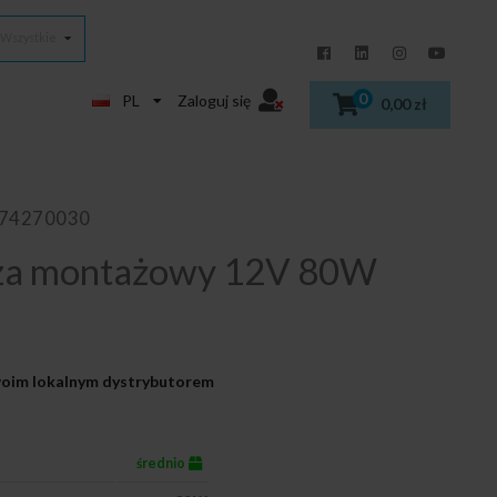
Wszystkie
0
PL
Zaloguj się
0,00 zł
874270030
cza montażowy 12V 80W
Twoim lokalnym dystrybutorem
średnio