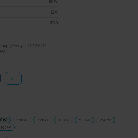
80 W
12 V
IP20
 napięciowy LED 12V DC.
0W.
0 W
100 W
120 W
150 W
200 W
250 W
300 W