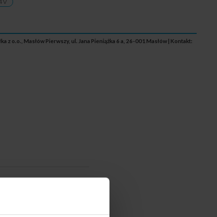
4 V
 z o.o., Masłów Pierwszy, ul. Jana Pieniążka 6 a, 26-001 Masłów | Kontakt: