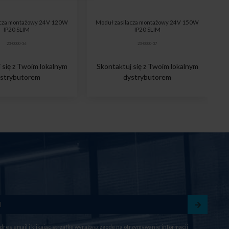
acza montażowy 24V 120W
Moduł zasilacza montażowy 24V 150W
IP20 SLIM
IP20 SLIM
23-0000-36
23-0000-37
 się z Twoim lokalnym
Skontaktuj się z Twoim lokalnym
strybutorem
dystrybutorem
dres email i klikając strzałkę wyrażasz zgodę na otrzymywanie informacji