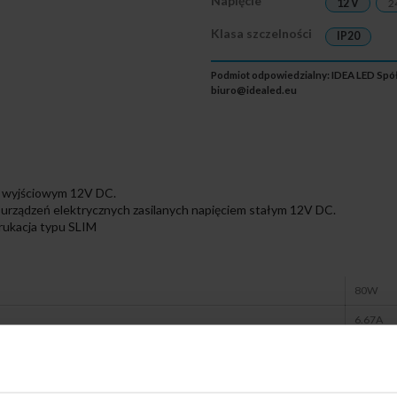
Napięcie
12 V
2
Klasa szczelności
IP20
Podmiot odpowiedzialny: IDEA LED Spółka
biuro@idealed.eu
u wyjściowym 12V DC.
o urządzeń elektrycznych zasilanych napięciem stałym 12V DC.
rukacja typu SLIM
80W
6.67A
12V
IP20