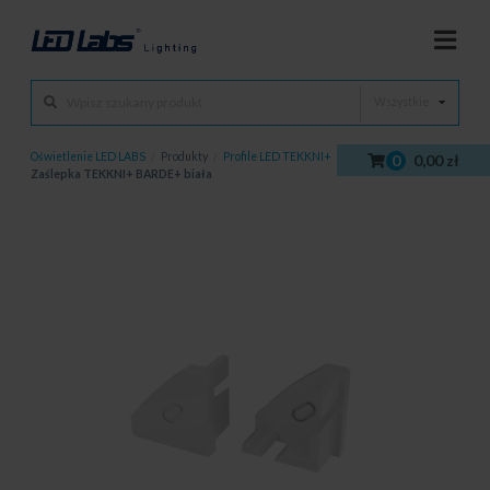
Wszystkie
Oświetlenie LED LABS
/
Produkty
/
Profile LED TEKKNI+
/
Zaślepki
/
0
0,00 zł
Zaślepka TEKKNI+ BARDE+ biała