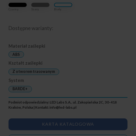
Czarny
Szary
Biały
Dostępne warianty:
Materiał zaślepki
ABS
Kształt zaślepki
Z otworem trasowanym
System
BARDE+
Podmiot odpowiedzialny: LED Labs S.A., ul. Zakopiańska 2C, 30-418
Kraków, Polska | Kontakt:
info@led-labs.pl
KARTA KATALOGOWA