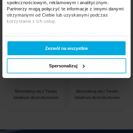
społecznościowym, reklamowym i analitycznym.
Partnerzy mogą połączyć te informacje z innymi danymi
otrzymanymi od Ciebie lub uzyskanymi podczas
korzystania z ich usług.
Więcej informacji w naszej
Polityce Prywatności
.
Zezwól na wszystkie
Spersonalizuj
Zaślepka TEKKNI+ BARDE+
Zaślepka TEKKNI+ BARDE+
czarna
szara
12-2052-01
12-2054-01
Skontaktuj się z Twoim
Skontaktuj się z Twoim
lokalnym dystrybutorem
lokalnym dystrybutorem