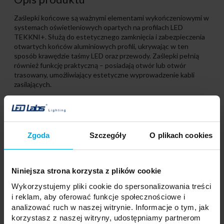
Zaślepki końcowe są ważnymi elementami wykończeniowymi w
systemach oświetleniowych opartych na profilach LED
TEKKNI+. Służą do estetycznego zamknięcia i zabezpieczenia
otwartych końców aluminiowych profili, ukrywając w ten
sposób krawędzie taśmy LED oraz przewody. Zaślepki pełnią
również funkcję praktyczną – posiadają otwór lub otwór
trasowany, umożliwiający estetyczne wyprowadzenie kabli
zasilających.
Produkty powiązane
Zgoda
Szczegóły
O plikach cookies
Niniejsza strona korzysta z plików cookie
Wykorzystujemy pliki cookie do spersonalizowania treści
i reklam, aby oferować funkcje społecznościowe i
analizować ruch w naszej witrynie. Informacje o tym, jak
korzystasz z naszej witryny, udostępniamy partnerom