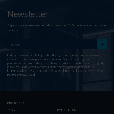
Newsletter
Zapisz się na newsletter aby otrzymać 10% rabatu na pierwsze
zakupy
Podając adres email i klikając strzałkę wyrażasz zgodę na otrzymywanie
informacji handlowej pocztą elektroniczną. Wyrażasz też zgodę na
przetwarzanie Twoich danych osobowych (adresu email) w tym celu. Zgodę
możesz w każdej chwili wycofać klikając przeznaczony do tego link w
którymkolwiek newsletterze od nas. Więcej informacji znajdziesz w naszej
Polityce Prywatności
PRODUKTY
Taśmy LED
Profile LED LUMINES