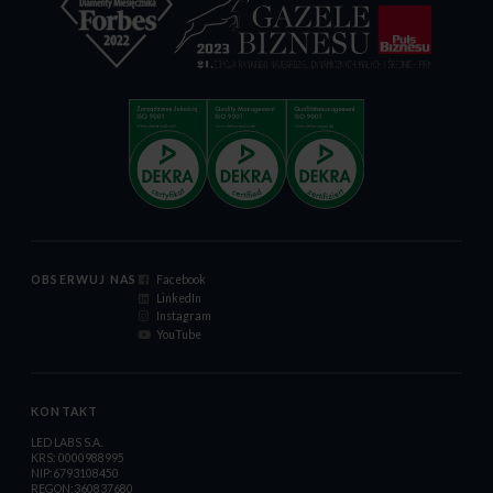
OBSERWUJ NAS
Facebook
LinkedIn
Instagram
YouTube
KONTAKT
LED LABS S.A.
KRS: 0000988995
NIP:6793108450
REGON:360837680