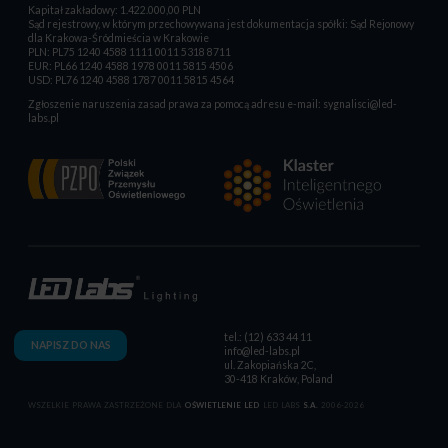
Kapitał zakładowy: 1.422.000,00 PLN
Sąd rejestrowy, w którym przechowywana jest dokumentacja spółki: Sąd Rejonowy
dla Krakowa-Śródmieścia w Krakowie
PLN: PL75 1240 4588 1111 0011 5318 8711
EUR: PL66 1240 4588 1978 0011 5815 4506
USD: PL76 1240 4588 1787 0011 5815 4564
Zgłoszenie naruszenia zasad prawa za pomocą adresu e-mail:
sygnalisci@led-
labs.pl
tel.: (12) 633 44 11
NAPISZ DO NAS
info@led-labs.pl
ul. Zakopiańska 2C,
30-418 Kraków, Poland
WSZELKIE PRAWA ZASTRZEŻONE DLA
OŚWIETLENIE LED
LED LABS
S.A.
2006-2026