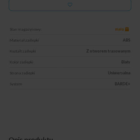
Stan magazynowy:
mało
Materiał zaślepki
ABS
Kształt zaślepki
Z otworem trasowanym
Kolor zaślepki
Biały
Strona zaślepki
Uniwersalna
System
BARDE+
Opis produktu