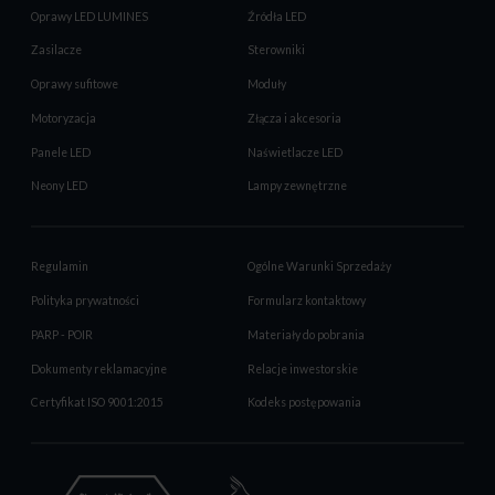
Oprawy LED LUMINES
Źródła LED
Zasilacze
Sterowniki
Oprawy sufitowe
Moduły
Motoryzacja
Złącza i akcesoria
Panele LED
Naświetlacze LED
Neony LED
Lampy zewnętrzne
Regulamin
Ogólne Warunki Sprzedaży
Polityka prywatności
Formularz kontaktowy
PARP - POIR
Materiały do pobrania
Dokumenty reklamacyjne
Relacje inwestorskie
Certyfikat ISO 9001:2015
Kodeks postępowania