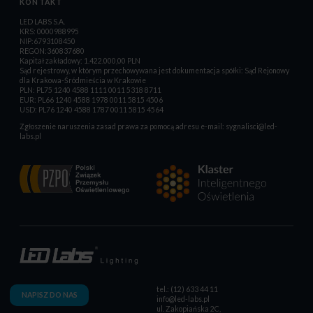
KONTAKT
LED LABS S.A.
KRS: 0000988995
NIP:6793108450
REGON:360837680
Kapitał zakładowy: 1.422.000,00 PLN
Sąd rejestrowy, w którym przechowywana jest dokumentacja spółki: Sąd Rejonowy
dla Krakowa-Śródmieścia w Krakowie
PLN: PL75 1240 4588 1111 0011 5318 8711
EUR: PL66 1240 4588 1978 0011 5815 4506
USD: PL76 1240 4588 1787 0011 5815 4564
Zgłoszenie naruszenia zasad prawa za pomocą adresu e-mail:
sygnalisci@led-
labs.pl
tel.: (12) 633 44 11
NAPISZ DO NAS
info@led-labs.pl
ul. Zakopiańska 2C,