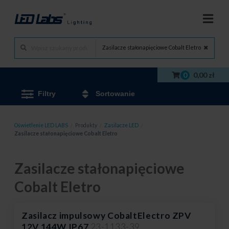
Zasilacze stałonapięciowe Cobalt Eletro
0
0,00 zł
Filtry
Sortowanie
Oświetlenie LED LABS
/
Produkty
/
Zasilacze LED
/
Zasilacze stałonapięciowe Cobalt Eletro
Zasilacze stałonapięciowe
Cobalt Eletro
Zasilacz impulsowy CobaltElectro ZPV
12V 144W IP67
23-1133-39