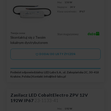
Moc:
150 W
Napięcie:
24 V
Klasa szczelności:
IP67
Twoja cena:
dużo
Stan magazynowy:
Skontaktuj się z Twoim
lokalnym dystrybutorem
DODAJ DO LISTY ŻYCZEŃ
Podmiot odpowiedzialny: LED Labs S.A., ul. Zakopiańska 2C, 30-418
Kraków, Polska | Kontakt:
info@led-labs.pl
Zasilacz LED CobaltElectro ZPV 12V
192W IP67
23-1133-41
Moc:
192 W