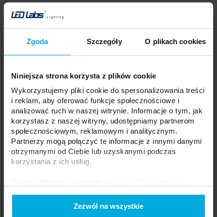
Twoja cena:
dużo
Stan magazynowy:
Skontaktuj się z Twoim
Zgoda
Szczegóły
O plikach cookies
lokalnym dystrybutorem
DODAJ DO LISTY ŻYCZEŃ
Niniejsza strona korzysta z plików cookie
Wykorzystujemy pliki cookie do spersonalizowania treści
i reklam, aby oferować funkcje społecznościowe i
Podmiot odpowiedzialny: LED Labs S.A., ul. Zakopiańska 2C, 30-418
analizować ruch w naszej witrynie. Informacje o tym, jak
Kraków, Polska | Kontakt:
info@led-labs.pl
korzystasz z naszej witryny, udostępniamy partnerom
społecznościowym, reklamowym i analitycznym.
Partnerzy mogą połączyć te informacje z innymi danymi
Zasilacz impulsowy CobaltElectro ZPV
otrzymanymi od Ciebie lub uzyskanymi podczas
12V 60W IP67
23-1113-07
korzystania z ich usług.
Moc:
60 W
Więcej informacji w naszej
Polityce Prywatności
.
Napięcie:
12 V
Klasa szczelności:
IP67
Zezwól na wszystkie