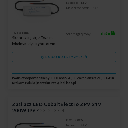
Napięcie:
12 V
Klasa szczelności:
IP67
Twoja cena:
dużo
Stan magazynowy:
Skontaktuj się z Twoim
lokalnym dystrybutorem
DODAJ DO LISTY ŻYCZEŃ
Podmiot odpowiedzialny: LED Labs S.A., ul. Zakopiańska 2C, 30-418
Kraków, Polska | Kontakt:
info@led-labs.pl
Zasilacz LED CobaltElectro ZPV 24V
200W IP67
23-2133-41
Moc:
200 W
Napięcie:
24 V