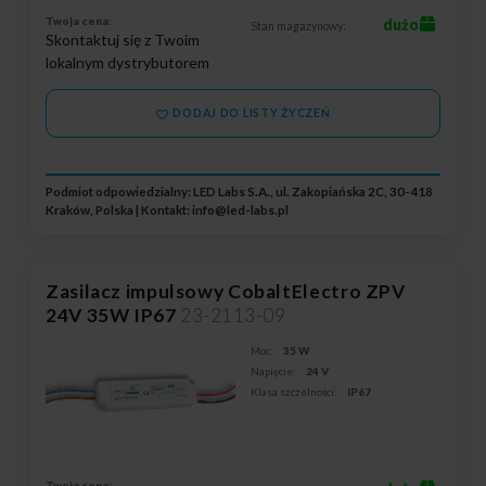
Twoja cena:
dużo
Stan magazynowy:
Skontaktuj się z Twoim
lokalnym dystrybutorem
DODAJ DO LISTY ŻYCZEŃ
Podmiot odpowiedzialny: LED Labs S.A., ul. Zakopiańska 2C, 30-418
Kraków, Polska | Kontakt:
info@led-labs.pl
Zasilacz impulsowy CobaltElectro ZPV
24V 35W IP67
23-2113-09
Moc:
35 W
Napięcie:
24 V
Klasa szczelności:
IP67
Twoja cena: