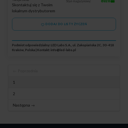
dużo
Stan magazynowy:
Skontaktuj się z Twoim
lokalnym dystrybutorem
DODAJ DO LISTY ŻYCZEŃ
Podmiot odpowiedzialny: LED Labs S.A., ul. Zakopiańska 2C, 30-418
Kraków, Polska | Kontakt:
info@led-labs.pl
← Poprzednia
1
2
Następna →