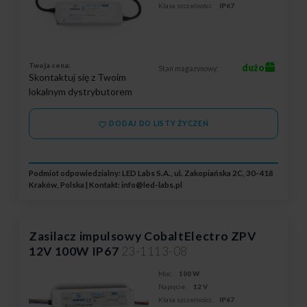
Klasa szczelności:
IP67
Twoja cena:
dużo
Stan magazynowy:
Skontaktuj się z Twoim
lokalnym dystrybutorem
DODAJ DO LISTY ŻYCZEŃ
Podmiot odpowiedzialny: LED Labs S.A., ul. Zakopiańska 2C, 30-418
Kraków, Polska | Kontakt:
info@led-labs.pl
Zasilacz impulsowy CobaltElectro ZPV
12V 100W IP67
23-1113-08
Moc:
100 W
Napięcie:
12 V
Klasa szczelności:
IP67