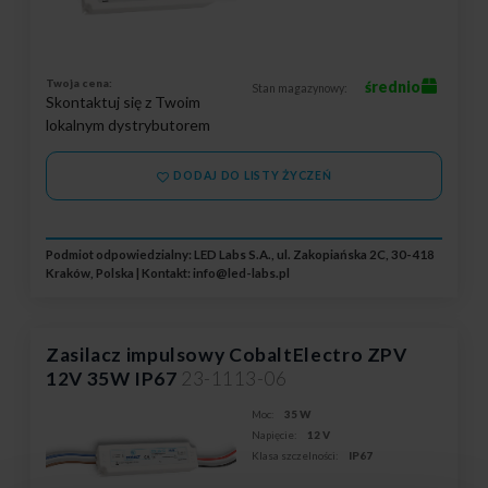
Twoja cena:
średnio
Stan magazynowy:
Skontaktuj się z Twoim
lokalnym dystrybutorem
DODAJ DO LISTY ŻYCZEŃ
Podmiot odpowiedzialny: LED Labs S.A., ul. Zakopiańska 2C, 30-418
Kraków, Polska | Kontakt:
info@led-labs.pl
Zasilacz impulsowy CobaltElectro ZPV
12V 35W IP67
23-1113-06
Moc:
35 W
Napięcie:
12 V
Klasa szczelności:
IP67