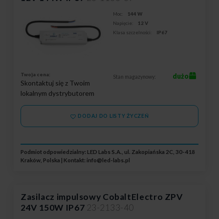
Moc:
144 W
Napięcie:
12 V
Klasa szczelności:
IP67
Twoja cena:
dużo
Stan magazynowy:
Skontaktuj się z Twoim
lokalnym dystrybutorem
DODAJ DO LISTY ŻYCZEŃ
Podmiot odpowiedzialny: LED Labs S.A., ul. Zakopiańska 2C, 30-418
Kraków, Polska | Kontakt:
info@led-labs.pl
Zasilacz impulsowy CobaltElectro ZPV
24V 150W IP67
23-2133-40