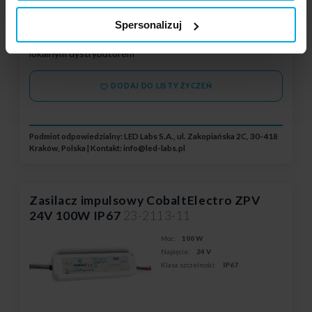
Spersonalizuj
Twoja cena:
dużo
Stan magazynowy:
Skontaktuj się z Twoim
lokalnym dystrybutorem
DODAJ DO LISTY ŻYCZEŃ
Podmiot odpowiedzialny: LED Labs S.A., ul. Zakopiańska 2C, 30-418
Kraków, Polska | Kontakt:
info@led-labs.pl
Zasilacz impulsowy CobaltElectro ZPV
24V 100W IP67
23-2113-11
Moc:
100 W
Napięcie:
24 V
Klasa szczelności:
IP67