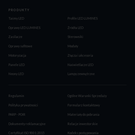
PRODUKTY
Taśmy LED
Profile LED LUMINES
Oprawy LED LUMINES
Źródła LED
Zasilacze
Sterowniki
Oprawy sufitowe
Moduły
Motoryzacja
Złącza i akcesoria
Panele LED
Naświetlacze LED
Neony LED
Lampy zewnętrzne
Regulamin
Ogólne Warunki Sprzedaży
Polityka prywatności
Formularz kontaktowy
PARP - POIR
Materiały do pobrania
Dokumenty reklamacyjne
Relacje inwestorskie
Certyfikat ISO 9001:2015
Kodeks postępowania