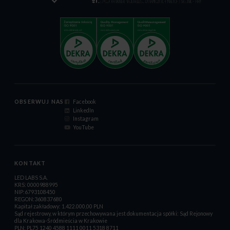
OBSERWUJ NAS
Facebook
LinkedIn
Instagram
YouTube
KONTAKT
LED LABS S.A.
KRS: 0000988995
NIP:6793108450
REGON:360837680
Kapitał zakładowy: 1.422.000,00 PLN
Sąd rejestrowy, w którym przechowywana jest dokumentacja spółki: Sąd Rejonowy
dla Krakowa-Śródmieścia w Krakowie
PLN: PL75 1240 4588 1111 0011 5318 8711