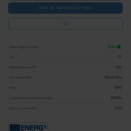
KARTA INFORMACYJNA
Stan magazynowy:
dużo
Typ
3Y
Naświetlacze PIR
Nie
Barwa światła
Neutralna
Moc
20W
Całkowity strumień świetlny
1800lm
Klasa szczelności
IP65