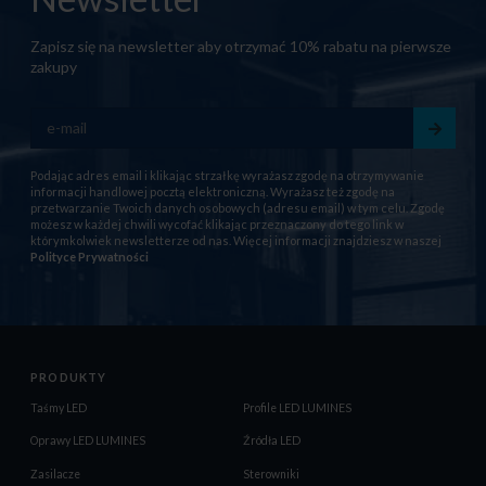
Zapisz się na newsletter aby otrzymać 10% rabatu na pierwsze
zakupy
Podając adres email i klikając strzałkę wyrażasz zgodę na otrzymywanie
informacji handlowej pocztą elektroniczną. Wyrażasz też zgodę na
przetwarzanie Twoich danych osobowych (adresu email) w tym celu. Zgodę
możesz w każdej chwili wycofać klikając przeznaczony do tego link w
którymkolwiek newsletterze od nas. Więcej informacji znajdziesz w naszej
Polityce Prywatności
PRODUKTY
Taśmy LED
Profile LED LUMINES
Oprawy LED LUMINES
Źródła LED
Zasilacze
Sterowniki