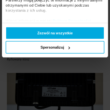
Partnerzy mogą połączyć te informacje z innymi danymi
otrzymanymi od Ciebie lub uzyskanymi podczas
korzystania z ich usług.
Więcej informacji w naszej
Polityce Prywatności
.
Zezwól na wszystkie
Spersonalizuj
Ryflowany klosz