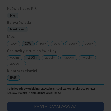
Naświetlacze PIR
Nie
Barwa światła
Neutralna
Moc
10W
20W
30W
50W
100W
200W
Całkowity strumień świetlny
900lm
1800lm
2700lm
4550lm
9400lm
20000lm
Klasa szczelności
IP65
Podmiot odpowiedzialny: LED Labs S.A., ul. Zakopiańska 2C, 30-418
Kraków, Polska | Kontakt:
info@led-labs.pl
KARTA KATALOGOWA