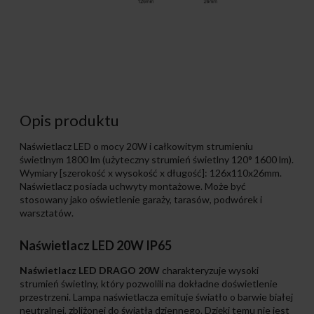
Opis produktu
Naświetlacz LED o mocy 20W i całkowitym strumieniu
świetlnym 1800 lm (użyteczny strumień świetlny 120° 1600 lm).
Wymiary [szerokość x wysokość x długość]: 126x110x26mm.
Naświetlacz posiada uchwyty montażowe. Może być
stosowany jako oświetlenie garaży, tarasów, podwórek i
warsztatów.
Naświetlacz LED 20W IP65
Naświetlacz LED DRAGO 20W
charakteryzuje wysoki
strumień świetlny, który pozwolili na dokładne doświetlenie
przestrzeni. Lampa naświetlacza emituje światło o barwie białej
neutralnej, zbliżonej do światła dziennego. Dzięki temu nie jest