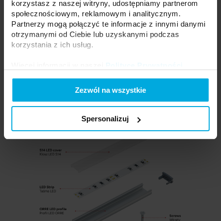
korzystasz z naszej witryny, udostępniamy partnerom
społecznościowym, reklamowym i analitycznym.
Partnerzy mogą połączyć te informacje z innymi danymi
otrzymanymi od Ciebie lub uzyskanymi podczas
korzystania z ich usług.
Więcej informacji w naszej
Polityce Prywatności
.
Efekt montażu zestawu ORRE+, z użyciem:
• uchwytu montażowego oraz wkręta;
Zezwól na wszystkie
• taśmy dwustronnej.
Spersonalizuj