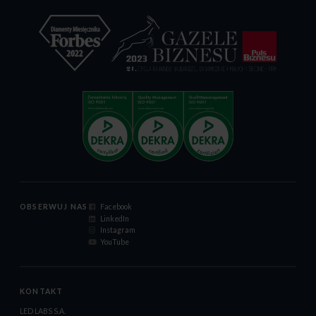
OBSERWUJ NAS
Facebook
LinkedIn
Instagram
YouTube
KONTAKT
LED LABS S.A.