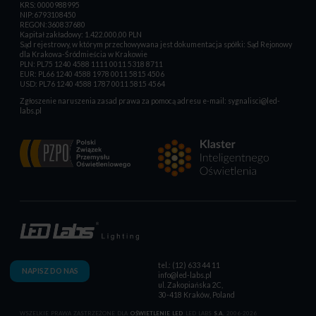
KRS: 0000988995
NIP:6793108450
REGON:360837680
Kapitał zakładowy: 1.422.000,00 PLN
Sąd rejestrowy, w którym przechowywana jest dokumentacja spółki: Sąd Rejonowy
dla Krakowa-Śródmieścia w Krakowie
PLN: PL75 1240 4588 1111 0011 5318 8711
EUR: PL66 1240 4588 1978 0011 5815 4506
USD: PL76 1240 4588 1787 0011 5815 4564
Zgłoszenie naruszenia zasad prawa za pomocą adresu e-mail:
sygnalisci@led-
labs.pl
tel.: (12) 633 44 11
NAPISZ DO NAS
info@led-labs.pl
ul. Zakopiańska 2C,
30-418 Kraków, Poland
WSZELKIE PRAWA ZASTRZEŻONE DLA
OŚWIETLENIE LED
LED LABS
S.A.
2006-2026