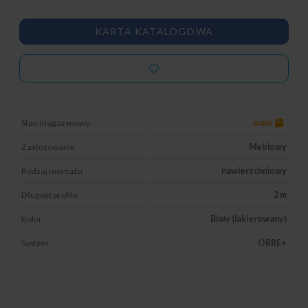
KARTA KATALOGOWA
Stan magazynowy:
mało
Zastosowanie
Meblowy
Rodzaj montażu
nawierzchniowy
Długość profilu
2 m
Kolor
Biały (lakierowany)
System
ORRE+