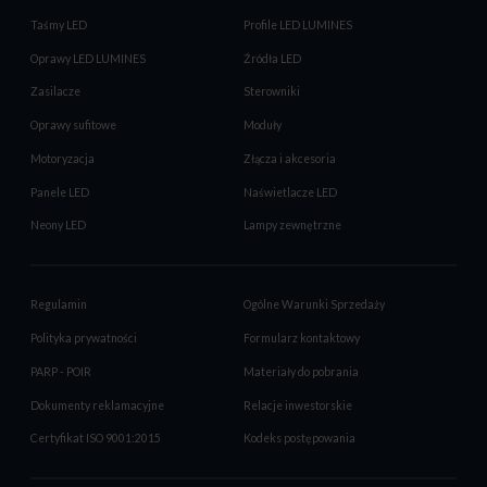
Taśmy LED
Profile LED LUMINES
Oprawy LED LUMINES
Źródła LED
Zasilacze
Sterowniki
Oprawy sufitowe
Moduły
Motoryzacja
Złącza i akcesoria
Panele LED
Naświetlacze LED
Neony LED
Lampy zewnętrzne
Regulamin
Ogólne Warunki Sprzedaży
Polityka prywatności
Formularz kontaktowy
PARP - POIR
Materiały do pobrania
Dokumenty reklamacyjne
Relacje inwestorskie
Certyfikat ISO 9001:2015
Kodeks postępowania