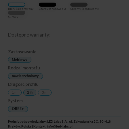
Biały (lakierowany)
Czarny (anodowany)
Srebrny (anodowany)
Surowy
Dostępne warianty:
Zastosowanie
Meblowy
Rodzaj montażu
nawierzchniowy
Długość profilu
1 m
2 m
3 m
System
ORRE+
Podmiot odpowiedzialny: LED Labs S.A., ul. Zakopiańska 2C, 30-418
Kraków, Polska | Kontakt:
info@led-labs.pl