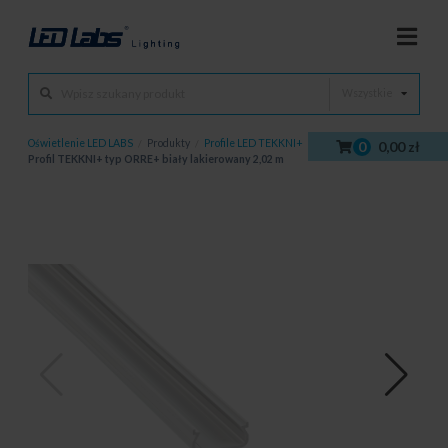
Wszystkie
Oświetlenie LED LABS
/
Produkty
/
Profile LED TEKKNI+
/
Profile LED
/
0
0,00 zł
Profil TEKKNI+ typ ORRE+ biały lakierowany 2,02 m