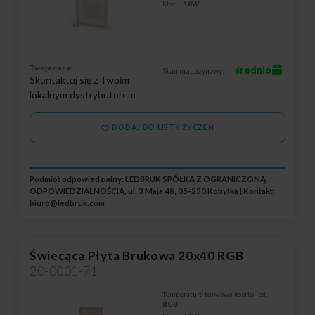
Moc:
18W
Twoja cena:
średnio
Stan magazynowy:
Skontaktuj się z Twoim
lokalnym dystrybutorem
DODAJ DO LISTY ŻYCZEŃ
Podmiot odpowiedzialny: LEDBRUK SPÓŁKA Z OGRANICZONĄ
ODPOWIEDZIALNOŚCIĄ, ul. 3 Maja 48, 05-230 Kobyłka | Kontakt:
biuro@ledbruk.com
Świecąca Płyta Brukowa 20x40 RGB
20-0001-71
Temperatura barwowa kostka led:
RGB