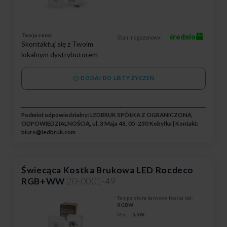
Twoja cena:
średnio
Stan magazynowy:
Skontaktuj się z Twoim
lokalnym dystrybutorem
DODAJ DO LISTY ŻYCZEŃ
Podmiot odpowiedzialny: LEDBRUK SPÓŁKA Z OGRANICZONĄ
ODPOWIEDZIALNOŚCIĄ, ul. 3 Maja 48, 05-230 Kobyłka | Kontakt:
biuro@ledbruk.com
Świecąca Kostka Brukowa LED Rocdeco
RGB+WW
20-0001-49
Temperatura barwowa kostka led:
RGBW
Moc:
5,5W