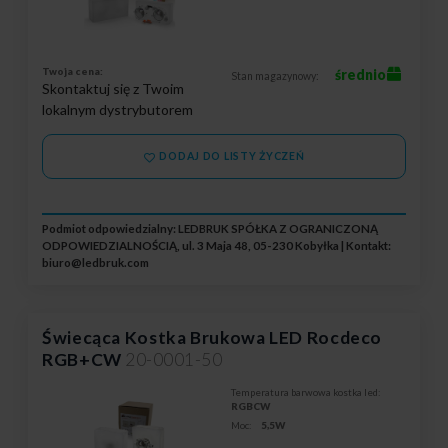
Twoja cena:
średnio
Stan magazynowy:
Skontaktuj się z Twoim
lokalnym dystrybutorem
DODAJ DO LISTY ŻYCZEŃ
Podmiot odpowiedzialny: LEDBRUK SPÓŁKA Z OGRANICZONĄ
ODPOWIEDZIALNOŚCIĄ, ul. 3 Maja 48, 05-230 Kobyłka | Kontakt:
biuro@ledbruk.com
Świecąca Kostka Brukowa LED Rocdeco
RGB+CW
20-0001-50
Temperatura barwowa kostka led:
RGBCW
Moc:
5,5W