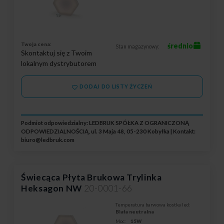
Twoja cena:
średnio
Stan magazynowy:
Skontaktuj się z Twoim
lokalnym dystrybutorem
DODAJ DO LISTY ŻYCZEŃ
Podmiot odpowiedzialny: LEDBRUK SPÓŁKA Z OGRANICZONĄ
ODPOWIEDZIALNOŚCIĄ, ul. 3 Maja 48, 05-230 Kobyłka | Kontakt:
biuro@ledbruk.com
Świecąca Płyta Brukowa Trylinka
Heksagon NW
20-0001-66
Temperatura barwowa kostka led:
Biała neutralna
Moc:
15W