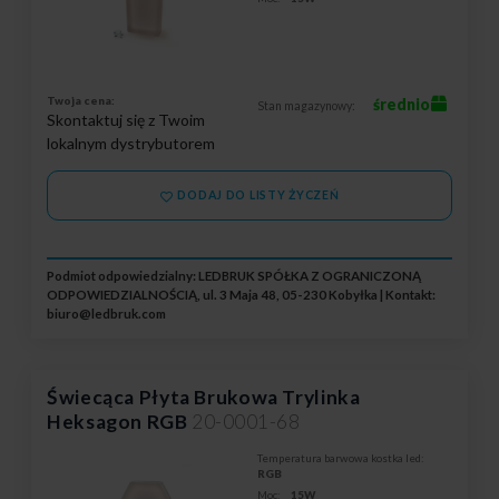
Twoja cena:
średnio
Stan magazynowy:
Skontaktuj się z Twoim
lokalnym dystrybutorem
DODAJ DO LISTY ŻYCZEŃ
Podmiot odpowiedzialny: LEDBRUK SPÓŁKA Z OGRANICZONĄ
ODPOWIEDZIALNOŚCIĄ, ul. 3 Maja 48, 05-230 Kobyłka | Kontakt:
biuro@ledbruk.com
Świecąca Płyta Brukowa Trylinka
Heksagon RGB
20-0001-68
Temperatura barwowa kostka led:
RGB
Moc:
15W