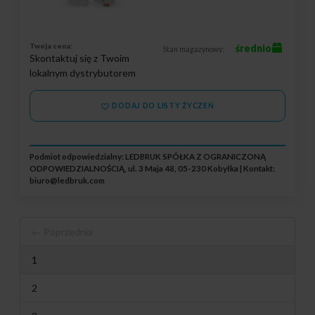
Twoja cena:
średnio
Stan magazynowy:
Skontaktuj się z Twoim
lokalnym dystrybutorem
DODAJ DO LISTY ŻYCZEŃ
Podmiot odpowiedzialny: LEDBRUK SPÓŁKA Z OGRANICZONĄ
ODPOWIEDZIALNOŚCIĄ, ul. 3 Maja 48, 05-230 Kobyłka | Kontakt:
biuro@ledbruk.com
← Poprzednia
1
2