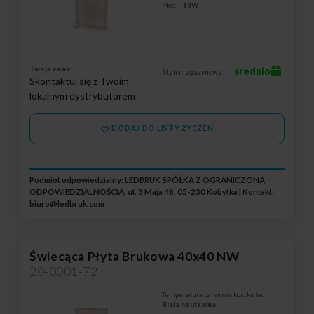
Moc:
18W
Twoja cena:
średnio
Stan magazynowy:
Skontaktuj się z Twoim
lokalnym dystrybutorem
DODAJ DO LISTY ŻYCZEŃ
Podmiot odpowiedzialny: LEDBRUK SPÓŁKA Z OGRANICZONĄ
ODPOWIEDZIALNOŚCIĄ, ul. 3 Maja 48, 05-230 Kobyłka | Kontakt:
biuro@ledbruk.com
Świecąca Płyta Brukowa 40x40 NW
20-0001-72
Temperatura barwowa kostka led:
Biała neutralna