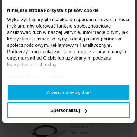
Niniejsza strona korzysta z plików cookie
Wykorzystujemy pliki cookie do spersonalizowania treści
Twoja cena:
średnio
i reklam, aby oferować funkcje społecznościowe i
Stan magazynowy:
Skontaktuj się z Twoim
analizować ruch w naszej witrynie. Informacje o tym, jak
lokalnym dystrybutorem
korzystasz z naszej witryny, udostępniamy partnerom
społecznościowym, reklamowym i analitycznym.
DODAJ DO LISTY ŻYCZEŃ
Partnerzy mogą połączyć te informacje z innymi danymi
otrzymanymi od Ciebie lub uzyskanymi podczas
korzystania z ich usług.
Podmiot odpowiedzialny: LEDBRUK SPÓŁKA Z OGRANICZONĄ
Więcej informacji w naszej
Polityce Prywatności
.
ODPOWIEDZIALNOŚCIĄ, ul. 3 Maja 48, 05-230 Kobyłka | Kontakt:
biuro@ledbruk.com
Zezwól na wszystkie
Line Oświetlenie Liniowe CW IP68 1 m
Spersonalizuj
20-0001-76
Temperatura barwowa kostka led:
Biała zimna
Moc:
14W