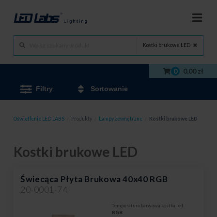
Kostki brukowe LED
0
0,00 zł
Filtry
Sortowanie
Oświetlenie LED LABS
/
Produkty
/
Lampy zewnętrzne
/
Kostki brukowe LED
Kostki brukowe LED
Świecąca Płyta Brukowa 40x40 RGB
20-0001-74
Temperatura barwowa kostka led:
RGB