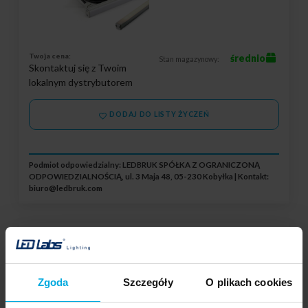
Twoja cena:
średnio
Stan magazynowy:
Skontaktuj się z Twoim
lokalnym dystrybutorem
DODAJ DO LISTY ŻYCZEŃ
Podmiot odpowiedzialny: LEDBRUK SPÓŁKA Z OGRANICZONĄ
ODPOWIEDZIALNOŚCIĄ, ul. 3 Maja 48, 05-230 Kobyłka | Kontakt:
biuro@ledbruk.com
Line Oświetlenie Liniowe CW IP68 1,5m
20-0001-78
Temperatura barwowa kostka led:
Zgoda
Szczegóły
O plikach cookies
Biała zimna
Moc:
21W