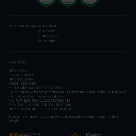
OBSERWUJ NAS
Facebook
LinkedIn
Instagram
YouTube
KONTAKT
LED LABS S.A.
KRS: 0000988995
NIP:6793108450
REGON:360837680
Kapitał zakładowy: 1.422.000,00 PLN
Sąd rejestrowy, w którym przechowywana jest dokumentacja spółki: Sąd Rejonowy
dla Krakowa-Śródmieścia w Krakowie
PLN: PL75 1240 4588 1111 0011 5318 8711
EUR: PL66 1240 4588 1978 0011 5815 4506
USD: PL76 1240 4588 1787 0011 5815 4564
Zgłoszenie naruszenia zasad prawa za pomocą adresu e-mail:
sygnalisci@led-
labs.pl