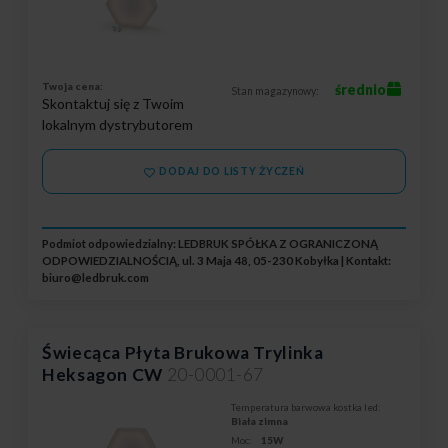
Twoja cena:
średnio
Stan magazynowy:
Skontaktuj się z Twoim
lokalnym dystrybutorem
DODAJ DO LISTY ŻYCZEŃ
Podmiot odpowiedzialny: LEDBRUK SPÓŁKA Z OGRANICZONĄ
ODPOWIEDZIALNOŚCIĄ, ul. 3 Maja 48, 05-230 Kobyłka | Kontakt:
biuro@ledbruk.com
Świecąca Płyta Brukowa Trylinka
Heksagon CW
20-0001-67
Temperatura barwowa kostka led:
Biała zimna
Moc:
15W