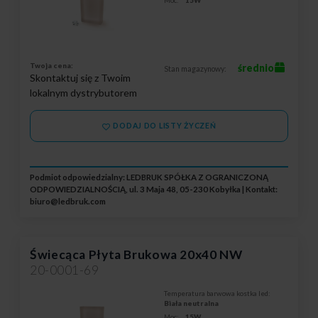
Moc:
15W
Twoja cena:
średnio
Stan magazynowy:
Skontaktuj się z Twoim
lokalnym dystrybutorem
DODAJ DO LISTY ŻYCZEŃ
Podmiot odpowiedzialny: LEDBRUK SPÓŁKA Z OGRANICZONĄ
ODPOWIEDZIALNOŚCIĄ, ul. 3 Maja 48, 05-230 Kobyłka | Kontakt:
biuro@ledbruk.com
Świecąca Płyta Brukowa 20x40 NW
20-0001-69
Temperatura barwowa kostka led:
Biała neutralna
Moc:
15W