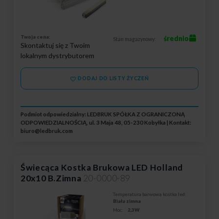
Twoja cena:
średnio
Stan magazynowy:
Skontaktuj się z Twoim
lokalnym dystrybutorem
DODAJ DO LISTY ŻYCZEŃ
Podmiot odpowiedzialny: LEDBRUK SPÓŁKA Z OGRANICZONĄ
ODPOWIEDZIALNOŚCIĄ, ul. 3 Maja 48, 05-230 Kobyłka | Kontakt:
biuro@ledbruk.com
Świecąca Kostka Brukowa LED Holland
20x10 B.Zimna
20-0000-89
Temperatura barwowa kostka led:
Biała zimna
Moc:
2,3W