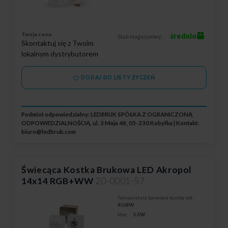
Twoja cena:
średnio
Stan magazynowy:
Skontaktuj się z Twoim
lokalnym dystrybutorem
DODAJ DO LISTY ŻYCZEŃ
Podmiot odpowiedzialny: LEDBRUK SPÓŁKA Z OGRANICZONĄ
ODPOWIEDZIALNOŚCIĄ, ul. 3 Maja 48, 05-230 Kobyłka | Kontakt:
biuro@ledbruk.com
Świecąca Kostka Brukowa LED Akropol
14x14 RGB+WW
20-0001-57
Temperatura barwowa kostka led:
RGBW
Moc:
5,5W