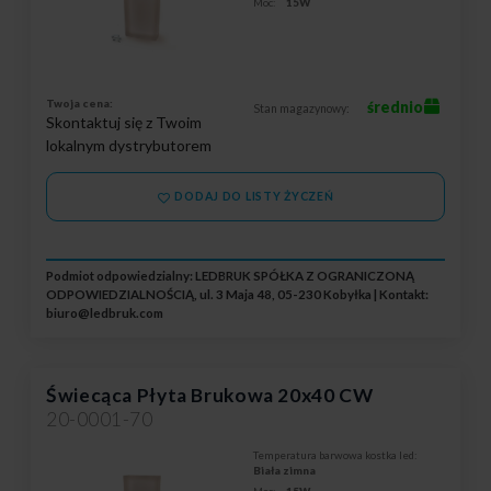
Moc:
15W
Twoja cena:
średnio
Stan magazynowy:
Skontaktuj się z Twoim
lokalnym dystrybutorem
DODAJ DO LISTY ŻYCZEŃ
Podmiot odpowiedzialny: LEDBRUK SPÓŁKA Z OGRANICZONĄ
ODPOWIEDZIALNOŚCIĄ, ul. 3 Maja 48, 05-230 Kobyłka | Kontakt:
biuro@ledbruk.com
Świecąca Płyta Brukowa 20x40 CW
20-0001-70
Temperatura barwowa kostka led:
Biała zimna