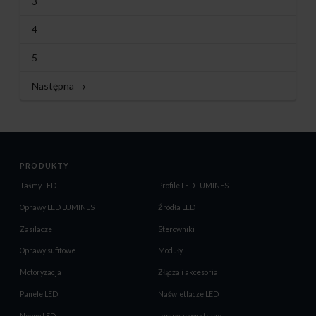
3
4
5
Następna →
PRODUKTY
Taśmy LED
Profile LED LUMINES
Oprawy LED LUMINES
Źródła LED
Zasilacze
Sterowniki
Oprawy sufitowe
Moduły
Motoryzacja
Złącza i akcesoria
Panele LED
Naświetlacze LED
Neony LED
Lampy zewnętrzne