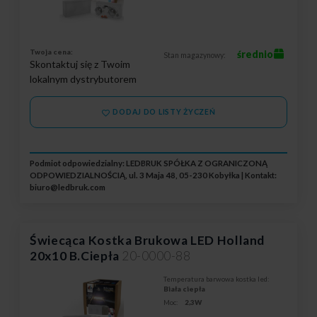
Twoja cena:
średnio
Stan magazynowy:
Skontaktuj się z Twoim
lokalnym dystrybutorem
DODAJ DO LISTY ŻYCZEŃ
Podmiot odpowiedzialny: LEDBRUK SPÓŁKA Z OGRANICZONĄ
ODPOWIEDZIALNOŚCIĄ, ul. 3 Maja 48, 05-230 Kobyłka | Kontakt:
biuro@ledbruk.com
Świecąca Kostka Brukowa LED Holland
20x10 B.Ciepła
20-0000-88
Temperatura barwowa kostka led:
Biała ciepła
Moc:
2,3W