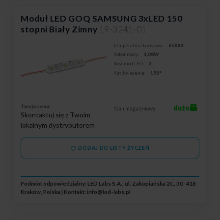
Moduł LED GOQ SAMSUNG 3xLED 150
stopni Biały Zimny
19-3241-01
Temperatura barwowa:
6500K
Pobór mocy:
1,08W
Ilość diod LED:
3
Kąt świecenia:
150°
Twoja cena:
dużo
Stan magazynowy:
Skontaktuj się z Twoim
lokalnym dystrybutorem
DODAJ DO LISTY ŻYCZEŃ
Podmiot odpowiedzialny: LED Labs S.A., ul. Zakopiańska 2C, 30-418
Kraków, Polska | Kontakt:
info@led-labs.pl