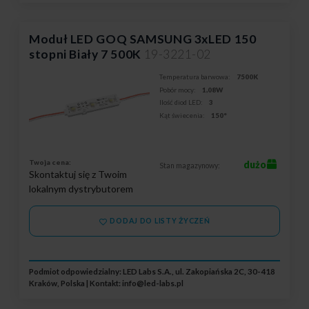
Moduł LED GOQ SAMSUNG 3xLED 150
stopni Biały 7 500K
19-3221-02
Temperatura barwowa:
7500K
Pobór mocy:
1,08W
Ilość diod LED:
3
Kąt świecenia:
150°
Twoja cena:
dużo
Stan magazynowy:
Skontaktuj się z Twoim
lokalnym dystrybutorem
DODAJ DO LISTY ŻYCZEŃ
Podmiot odpowiedzialny: LED Labs S.A., ul. Zakopiańska 2C, 30-418
Kraków, Polska | Kontakt:
info@led-labs.pl