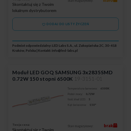
mało
Stan magazynowy:
Skontaktuj się z Twoim
lokalnym dystrybutorem
DODAJ DO LISTY ŻYCZEŃ
Podmiot odpowiedzialny: LED Labs S.A., ul. Zakopiańska 2C, 30-418
Kraków, Polska | Kontakt:
info@led-labs.pl
Moduł LED GOQ SAMSUNG 3x2835SMD
0.72W 150 stopni 6500K
19-3151-01
Temperatura barwowa:
6500K
Pobór mocy:
0,72W
Ilość diod LED:
3
Kąt świecenia:
150°
Twoja cena:
brak
Stan magazynowy:
Skontaktuj się z Twoim