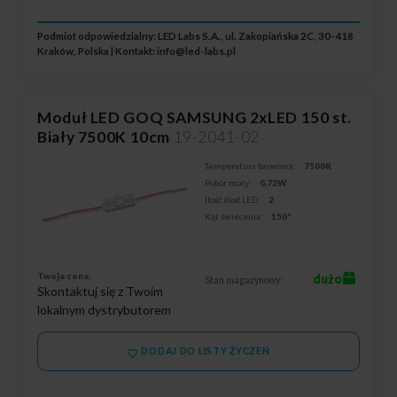
Podmiot odpowiedzialny: LED Labs S.A., ul. Zakopiańska 2C, 30-418
Kraków, Polska | Kontakt:
info@led-labs.pl
Moduł LED GOQ SAMSUNG 2xLED 150 st.
Biały 7500K 10cm
19-2041-02
Temperatura barwowa:
7500K
Pobór mocy:
0,72W
Ilość diod LED:
2
Kąt świecenia:
150°
Twoja cena:
dużo
Stan magazynowy:
Skontaktuj się z Twoim
lokalnym dystrybutorem
DODAJ DO LISTY ŻYCZEŃ