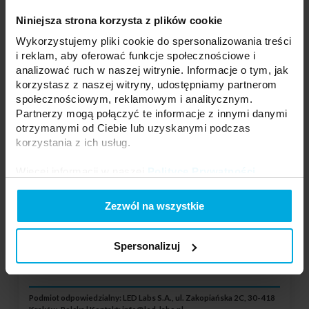
Podmiot odpowiedzialny: LED Labs S.A., ul. Zakopiańska 2C, 30-418
Kraków, Polska | Kontakt:
info@led-labs.pl
Niniejsza strona korzysta z plików cookie
Wykorzystujemy pliki cookie do spersonalizowania treści
i reklam, aby oferować funkcje społecznościowe i
Moduł LED GOQ SAMSUNG 2xLED 150 st.
analizować ruch w naszej witrynie. Informacje o tym, jak
B. Zimny Mini 10cm
19-2031-01
korzystasz z naszej witryny, udostępniamy partnerom
społecznościowym, reklamowym i analitycznym.
Temperatura barwowa:
6500K
Partnerzy mogą połączyć te informacje z innymi danymi
Pobór mocy:
0,72W
otrzymanymi od Ciebie lub uzyskanymi podczas
Ilość diod LED:
2
korzystania z ich usług.
Kąt świecenia:
150°
Więcej informacji w naszej
Polityce Prywatności
.
Twoja cena:
mało
Stan magazynowy:
Skontaktuj się z Twoim
Zezwól na wszystkie
lokalnym dystrybutorem
Spersonalizuj
DODAJ DO LISTY ŻYCZEŃ
Podmiot odpowiedzialny: LED Labs S.A., ul. Zakopiańska 2C, 30-418