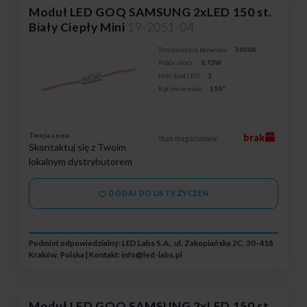
Moduł LED GOQ SAMSUNG 2xLED 150 st.
Biały Ciepły Mini
19-2051-04
Temperatura barwowa:
3000K
Pobór mocy:
0,72W
Ilość diod LED:
2
Kąt świecenia:
150°
Twoja cena:
brak
Stan magazynowy:
Skontaktuj się z Twoim
lokalnym dystrybutorem
DODAJ DO LISTY ŻYCZEŃ
Podmiot odpowiedzialny: LED Labs S.A., ul. Zakopiańska 2C, 30-418
Kraków, Polska | Kontakt:
info@led-labs.pl
Moduł LED GOQ SAMSUNG 2xLED 150 st.