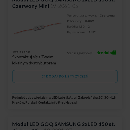
Czerwony Mini
19-2061-05
Temperatura barwowa:
Czerwona
Pobór mocy:
0,48W
Ilość diod LED:
2
Kąt świecenia:
150°
Twoja cena:
średnio
Stan magazynowy:
Skontaktuj się z Twoim
lokalnym dystrybutorem
DODAJ DO LISTY ŻYCZEŃ
Podmiot odpowiedzialny: LED Labs S.A., ul. Zakopiańska 2C, 30-418
Kraków, Polska | Kontakt:
info@led-labs.pl
Moduł LED GOQ SAMSUNG 2xLED 150 st.