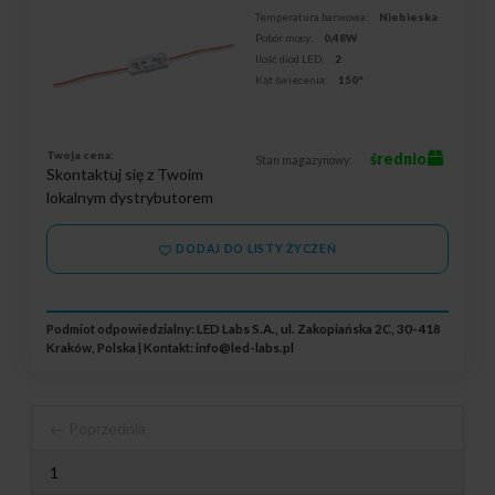
Temperatura barwowa:
Niebieska
Pobór mocy:
0,48W
Ilość diod LED:
2
Kąt świecenia:
150°
Twoja cena:
średnio
Stan magazynowy:
Skontaktuj się z Twoim
lokalnym dystrybutorem
DODAJ DO LISTY ŻYCZEŃ
Podmiot odpowiedzialny: LED Labs S.A., ul. Zakopiańska 2C, 30-418
Kraków, Polska | Kontakt:
info@led-labs.pl
← Poprzednia
1