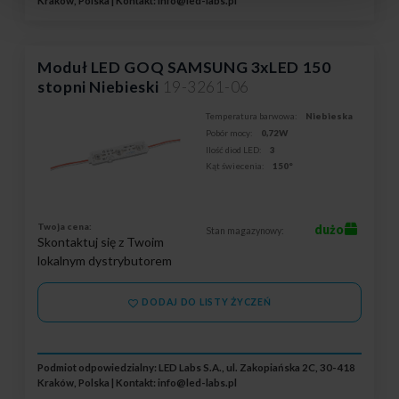
Kraków, Polska | Kontakt:
info@led-labs.pl
Moduł LED GOQ SAMSUNG 3xLED 150
stopni Niebieski
19-3261-06
Temperatura barwowa:
Niebieska
Pobór mocy:
0,72W
Ilość diod LED:
3
Kąt świecenia:
150°
Twoja cena:
dużo
Stan magazynowy:
Skontaktuj się z Twoim
lokalnym dystrybutorem
DODAJ DO LISTY ŻYCZEŃ
Podmiot odpowiedzialny: LED Labs S.A., ul. Zakopiańska 2C, 30-418
Kraków, Polska | Kontakt:
info@led-labs.pl