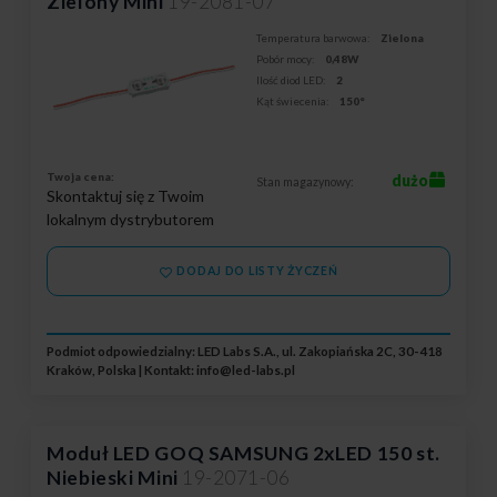
Zielony Mini
19-2081-07
Temperatura barwowa:
Zielona
Pobór mocy:
0,48W
Ilość diod LED:
2
Kąt świecenia:
150°
Twoja cena:
dużo
Stan magazynowy:
Skontaktuj się z Twoim
lokalnym dystrybutorem
DODAJ DO LISTY ŻYCZEŃ
Podmiot odpowiedzialny: LED Labs S.A., ul. Zakopiańska 2C, 30-418
Kraków, Polska | Kontakt:
info@led-labs.pl
Moduł LED GOQ SAMSUNG 2xLED 150 st.
Niebieski Mini
19-2071-06