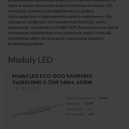
także w branży akwarystycznej. Do montażu modułów LED
wystarczy, dobrany pod względem mocy, zasilacz
stałonapięciowy o odpowiednim napięciu wyjściowym. Aby
rozszerzyć możliwości sterowania modułami LED, warto
zastosować sterowniki serii MiBOXER. Pozwolą one na zdalne
sterowanie oświetleniem oraz ustawianie reguł i rutyn dla
oświetlenia takich jak włączanie i wyłączanie światła o
konkretnej godzinie.
Moduły LED
Moduł LED ECO GOQ SAMSUNG
3x2835SMD 0.72W 160st. 6500K
19-3012-01
Temperatura barwowa:
6500K
Pobór mocy:
0,72W
Ilość diod LED:
3
Kąt świecenia:
160°