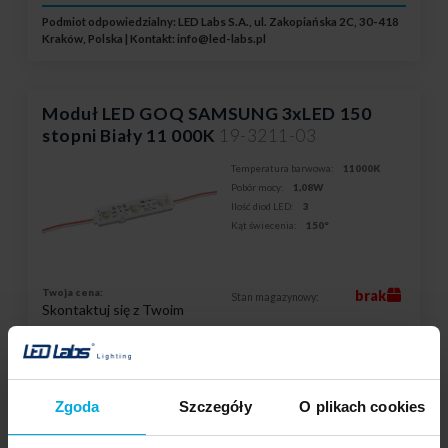
Podmiot odpowiedzialny: LED Labs S.A., ul. Zakopiańska 2C, 30-418
Kraków, Polska | Kontakt:
info@led-labs.pl
Moduł LED GOQ SAMSUNG 3xLED 150
stopni Biały 11 000K
19-3211-03
Temperatura barwowa:
11000K
Pobór mocy:
1,08W
Ilość diod LED:
3
Kąt świecenia:
150°
Twoja cena:
brak
Stan magazynowy:
Skontaktuj się z Twoim
lokalnym dystrybutorem
DODAJ DO LISTY ŻYCZEŃ
Zgoda
Szczegóły
O plikach cookies