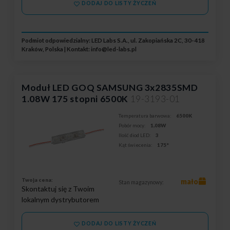
DODAJ DO LISTY ŻYCZEŃ
Podmiot odpowiedzialny: LED Labs S.A., ul. Zakopiańska 2C, 30-418
Kraków, Polska | Kontakt:
info@led-labs.pl
Moduł LED GOQ SAMSUNG 3x2835SMD
1.08W 175 stopni 6500K
19-3193-01
Temperatura barwowa:
6500K
Pobór mocy:
1,08W
Ilość diod LED:
3
Kąt świecenia:
175°
Twoja cena:
mało
Stan magazynowy:
Skontaktuj się z Twoim
lokalnym dystrybutorem
DODAJ DO LISTY ŻYCZEŃ