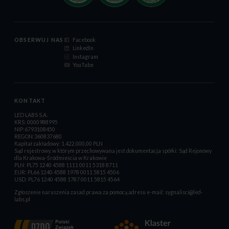
OBSERWUJ NAS
Facebook
LinkedIn
Instagram
YouTube
KONTAKT
LED LABS S.A.
KRS: 0000988995
NIP:6793108450
REGON:360837680
Kapitał zakładowy: 1.422.000,00 PLN
Sąd rejestrowy, w którym przechowywana jest dokumentacja spółki: Sąd Rejonowy
dla Krakowa-Śródmieścia w Krakowie
PLN: PL75 1240 4588 1111 0011 5318 8711
EUR: PL66 1240 4588 1978 0011 5815 4506
USD: PL76 1240 4588 1787 0011 5815 4564
Zgłoszenie naruszenia zasad prawa za pomocą adresu e-mail:
sygnalisci@led-
labs.pl