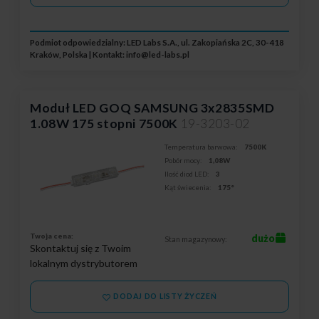
Podmiot odpowiedzialny: LED Labs S.A., ul. Zakopiańska 2C, 30-418
Kraków, Polska | Kontakt:
info@led-labs.pl
Moduł LED GOQ SAMSUNG 3x2835SMD
1.08W 175 stopni 7500K
19-3203-02
Temperatura barwowa:
7500K
Pobór mocy:
1,08W
Ilość diod LED:
3
Kąt świecenia:
175°
Twoja cena:
dużo
Stan magazynowy:
Skontaktuj się z Twoim
lokalnym dystrybutorem
DODAJ DO LISTY ŻYCZEŃ