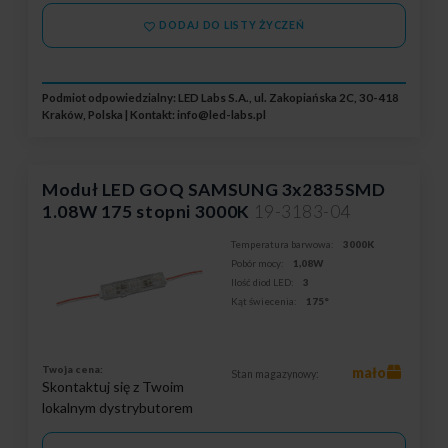
DODAJ DO LISTY ŻYCZEŃ
Podmiot odpowiedzialny: LED Labs S.A., ul. Zakopiańska 2C, 30-418
Kraków, Polska | Kontakt:
info@led-labs.pl
Moduł LED GOQ SAMSUNG 3x2835SMD
1.08W 175 stopni 3000K
19-3183-04
Temperatura barwowa:
3000K
Pobór mocy:
1,08W
Ilość diod LED:
3
Kąt świecenia:
175°
Twoja cena:
mało
Stan magazynowy:
Skontaktuj się z Twoim
lokalnym dystrybutorem