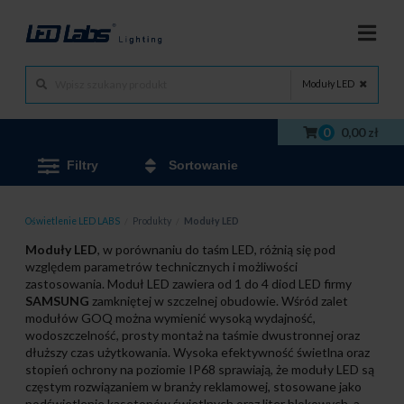
Moduły LED
0
0,00 zł
Filtry
Sortowanie
Oświetlenie LED LABS
/
Produkty
/
Moduły LED
Moduły LED
, w porównaniu do taśm LED, różnią się pod
względem parametrów technicznych i możliwości
zastosowania. Moduł LED zawiera od 1 do 4 diod LED firmy
SAMSUNG
zamkniętej w szczelnej obudowie. Wśród zalet
modułów GOQ można wymienić wysoką wydajność,
wodoszczelność, prosty montaż na taśmie dwustronnej oraz
dłuższy czas użytkowania. Wysoka efektywność świetlna oraz
stopień ochrony na poziomie IP68 sprawiają, że moduły LED są
częstym rozwiązaniem w branży reklamowej, stosowane jako
podświetlenie kasetonów świetlnych oraz liter blokowych, a