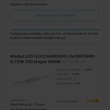
lokalnym dystrybutorem
DODAJ DO LISTY ŻYCZEŃ
Podmiot odpowiedzialny: LED Labs S.A., ul. Zakopiańska 2C, 30-418
Kraków, Polska | Kontakt:
info@led-labs.pl
Moduł LED GOQ SAMSUNG 3x2835SMD
0.72W 150 stopni 3000K
19-3141-04
Temperatura barwowa:
3000K
Pobór mocy:
0,72W
Ilość diod LED:
3
Kąt świecenia:
150°
Twoja cena:
mało
Stan magazynowy:
Skontaktuj się z Twoim
lokalnym dystrybutorem