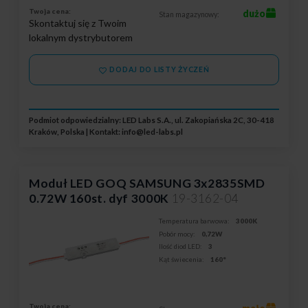
Twoja cena:
dużo
Stan magazynowy:
Skontaktuj się z Twoim
lokalnym dystrybutorem
DODAJ DO LISTY ŻYCZEŃ
Podmiot odpowiedzialny: LED Labs S.A., ul. Zakopiańska 2C, 30-418
Kraków, Polska | Kontakt:
info@led-labs.pl
Moduł LED GOQ SAMSUNG 3x2835SMD
0.72W 160st. dyf 3000K
19-3162-04
Temperatura barwowa:
3000K
Pobór mocy:
0,72W
Ilość diod LED:
3
Kąt świecenia:
160°
Twoja cena: