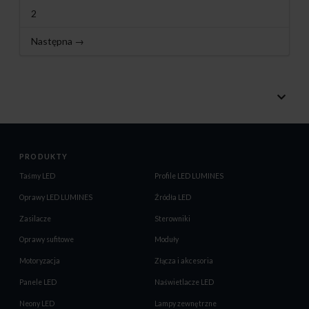
2
Następna →
PRODUKTY
Taśmy LED
Profile LED LUMINES
Oprawy LED LUMINES
Źródła LED
Zasilacze
Sterowniki
Oprawy sufitowe
Moduły
Motoryzacja
Złącza i akcesoria
Panele LED
Naświetlacze LED
Neony LED
Lampy zewnętrzne