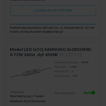
DODAJ DO LISTY ŻYCZEŃ
Podmiot odpowiedzialny: LED Labs S.A., ul. Zakopiańska 2C, 30-418
Kraków, Polska | Kontakt:
info@led-labs.pl
Moduł LED GOQ SAMSUNG 3x2835SMD
0.72W 160st. dyf 6500K
19-3172-01
Temperatura barwowa:
6500K
Pobór mocy:
0,72W
Ilość diod LED:
3
Kąt świecenia:
160°
Twoja cena:
dużo
Stan magazynowy:
Skontaktuj się z Twoim
lokalnym dystrybutorem