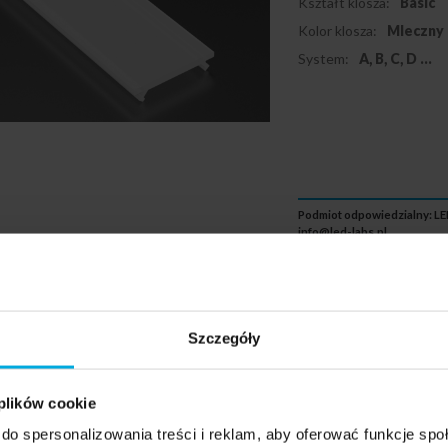
Kształt klosza:
Basic
Kolor klosza:
Mleczny
System:
A, B, C, D
...
Podmiot odpowiedzialny: LED
info@led-labs.pl
Klosz LUMINE
Szczegóły
11-1330-10
 plików cookie
Długość klosza:
1 m
do spersonalizowania treści i reklam, aby oferować funkcje sp