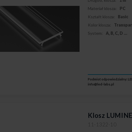
Długość klosza:
1 m
Materiał klosza:
PC
Kształt klosza:
Basic
Kolor klosza:
Transpa
System:
A, B, C, D
...
Podmiot odpowiedzialny: LED
info@led-labs.pl
Klosz LUMINE
11-1322-10