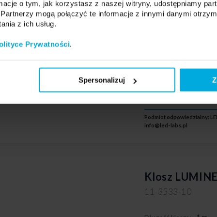
Materiał klosza:
PVC
ormacje o tym, jak korzystasz z naszej witryny, udostępniamy p
Partnerzy mogą połączyć te informacje z innymi danymi otrzym
Kształt klosza:
Slim
nia z ich usług.
Kolor klosza:
Transpa
System:
X, MICO
olityce Prywatności
.
Spersonalizuj
Z
Podmiot odpowiedzialny: LED
info@led-labs.pl
Klosz LUMINES
11-3533-10