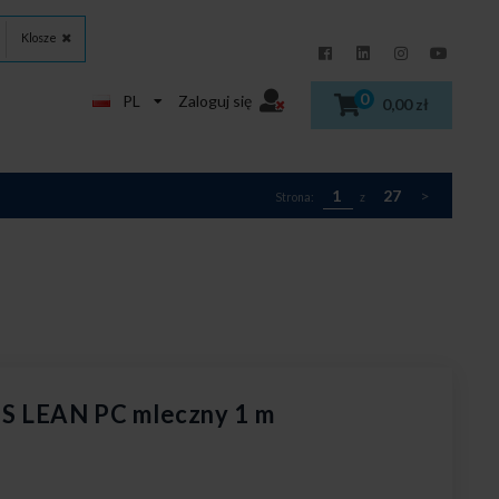
Klosze
0
PL
Zaloguj się
0,00 zł
1
27
>
Strona:
z
S LEAN PC mleczny 1 m