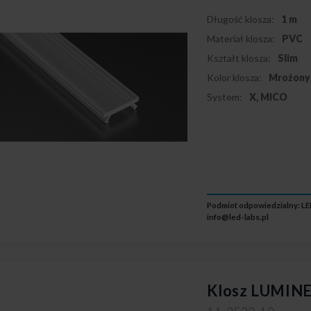
Długość klosza:
1 m
Materiał klosza:
PVC
Kształt klosza:
Slim
Kolor klosza:
Mrożony
System:
X, MICO
Podmiot odpowiedzialny: LED
info@led-labs.pl
Klosz LUMINE