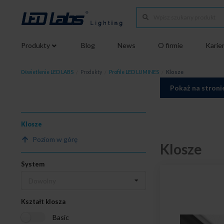
Produkty
Blog
News
O firmie
Karie
Oświetlenie LED LABS
/
Produkty
/
Profile LED LUMINES
/
Klosze
Pokaż na stroni
Klosze
Poziom w górę
Klosze
System
Dowolny
Kształt klosza
Basic