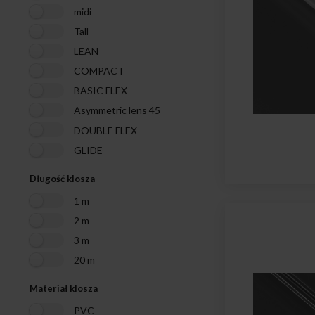
midi
Tall
LEAN
COMPACT
BASIC FLEX
Asymmetric lens 45
DOUBLE FLEX
GLIDE
Długość klosza
1 m
2 m
3 m
20 m
Materiał klosza
PVC