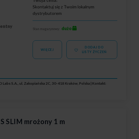
Twoja cena:
Skontaktuj się z Twoim lokalnym
dystrybutorem
rentny
dużo
Stan magazynowy:
DODAJ DO
WIĘCEJ
LISTY ŻYCZEŃ
 Labs S.A., ul. Zakopiańska 2C, 30-418 Kraków, Polska | Kontakt:
S SLIM mrożony 1 m