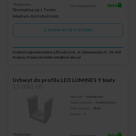
Twoja cena:
dużo
Stan magazynowy:
Skontaktuj się z Twoim
lokalnym dystrybutorem
DODAJ DO LISTY ŻYCZEŃ
Podmiot odpowiedzialny: LED Labs S.A., ul. Zakopiańska 2C, 30-418
Kraków, Polska | Kontakt:
info@led-labs.pl
Uchwyt do profilu LED LUMINES Y biały
13-0081-00
Materiał:
Plastikowe
Rodzaj uchwytu:
Uchwyt basic
Kolor uchwytu:
Biały
System:
Y
Twoja cena:
dużo
Stan magazynowy: