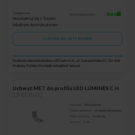
Twoja cena:
dużo
Stan magazynowy:
Skontaktuj się z Twoim
lokalnym dystrybutorem
DODAJ DO LISTY ŻYCZEŃ
Podmiot odpowiedzialny: LED Labs S.A., ul. Zakopiańska 2C, 30-418
Kraków, Polska | Kontakt:
info@led-labs.pl
Uchwyt MET do profilu LED LUMINES C H
13-0120-02
Materiał:
Metalowe
Rodzaj uchwytu:
Uchwyt metalowy
Kolor uchwytu:
Srebrny
System:
C, H