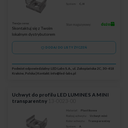
System:
C, H
Twoja cena:
dużo
Stan magazynowy:
Skontaktuj się z Twoim
lokalnym dystrybutorem
DODAJ DO LISTY ŻYCZEŃ
Podmiot odpowiedzialny: LED Labs S.A., ul. Zakopiańska 2C, 30-418
Kraków, Polska | Kontakt:
info@led-labs.pl
Uchwyt do profilu LED LUMINES A MINI
transparentny
13-0023-00
Materiał:
Plastikowe
Rodzaj uchwytu:
Uchwyt mini
Kolor uchwytu:
Transparentny
System:
A