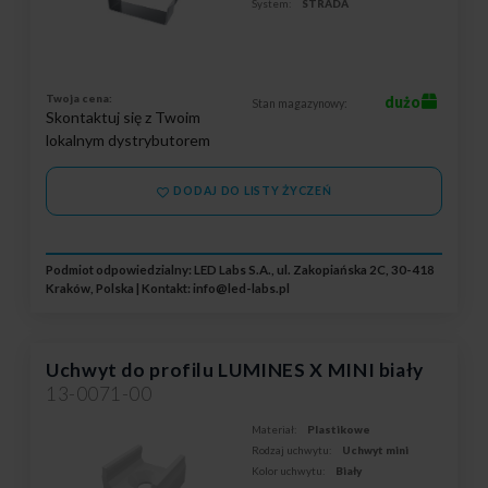
System:
STRADA
Twoja cena:
dużo
Stan magazynowy:
Skontaktuj się z Twoim
lokalnym dystrybutorem
DODAJ DO LISTY ŻYCZEŃ
Podmiot odpowiedzialny: LED Labs S.A., ul. Zakopiańska 2C, 30-418
Kraków, Polska | Kontakt:
info@led-labs.pl
Uchwyt do profilu LUMINES X MINI biały
13-0071-00
Materiał:
Plastikowe
Rodzaj uchwytu:
Uchwyt mini
Kolor uchwytu:
Biały