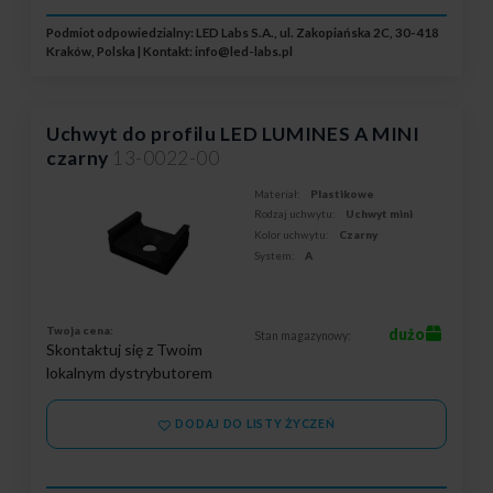
Podmiot odpowiedzialny: LED Labs S.A., ul. Zakopiańska 2C, 30-418
Kraków, Polska | Kontakt:
info@led-labs.pl
Uchwyt do profilu LED LUMINES A MINI
czarny
13-0022-00
Materiał:
Plastikowe
Rodzaj uchwytu:
Uchwyt mini
Kolor uchwytu:
Czarny
System:
A
Twoja cena:
dużo
Stan magazynowy:
Skontaktuj się z Twoim
lokalnym dystrybutorem
DODAJ DO LISTY ŻYCZEŃ