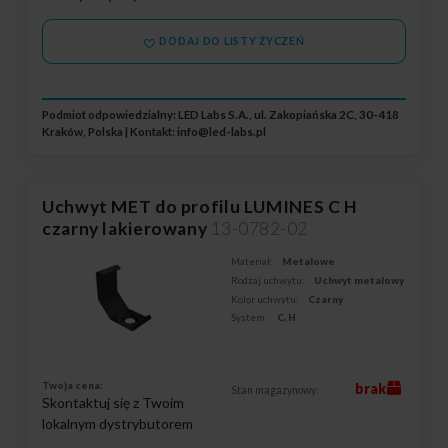
DODAJ DO LISTY ŻYCZEŃ
Podmiot odpowiedzialny: LED Labs S.A., ul. Zakopiańska 2C, 30-418
Kraków, Polska | Kontakt:
info@led-labs.pl
Uchwyt MET do profilu LUMINES C H
czarny lakierowany
13-0782-02
Materiał:
Metalowe
Rodzaj uchwytu:
Uchwyt metalowy
Kolor uchwytu:
Czarny
System:
C, H
Twoja cena:
brak
Stan magazynowy:
Skontaktuj się z Twoim
lokalnym dystrybutorem