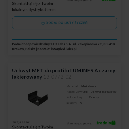
Skontaktuj się z Twoim
lokalnym dystrybutorem
DODAJ DO LISTY ŻYCZEŃ
Podmiot odpowiedzialny: LED Labs S.A., ul. Zakopiańska 2C, 30-418
Kraków, Polska | Kontakt:
info@led-labs.pl
Uchwyt MET do profilu LUMINES A czarny
lakierowany
13-0772-02
Materiał:
Metalowe
Rodzaj uchwytu:
Uchwyt metalowy
Kolor uchwytu:
Czarny
System:
A
Twoja cena:
średnio
Stan magazynowy:
Skontaktuj się z Twoim