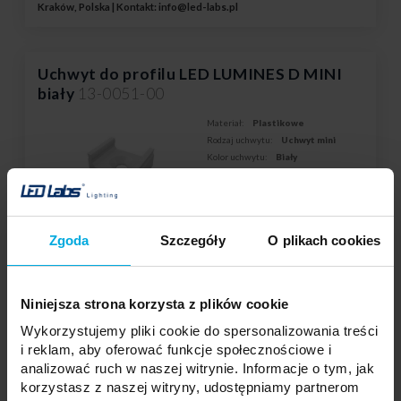
Kraków, Polska | Kontakt:
info@led-labs.pl
Uchwyt do profilu LED LUMINES D MINI
biały
13-0051-00
Materiał:
Plastikowe
Rodzaj uchwytu:
Uchwyt mini
Kolor uchwytu:
Biały
System:
D
Twoja cena:
dużo
Zgoda
Szczegóły
O plikach cookies
Stan magazynowy:
Skontaktuj się z Twoim
lokalnym dystrybutorem
Niniejsza strona korzysta z plików cookie
DODAJ DO LISTY ŻYCZEŃ
Wykorzystujemy pliki cookie do spersonalizowania treści
i reklam, aby oferować funkcje społecznościowe i
analizować ruch w naszej witrynie. Informacje o tym, jak
Podmiot odpowiedzialny: LED Labs S.A., ul. Zakopiańska 2C, 30-418
korzystasz z naszej witryny, udostępniamy partnerom
Kraków, Polska | Kontakt:
info@led-labs.pl