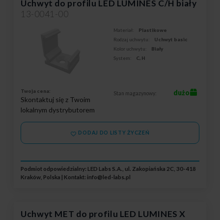
Uchwyt do profilu LED LUMINES C/H biały
13-0041-00
Materiał:
Plastikowe
Rodzaj uchwytu:
Uchwyt basic
Kolor uchwytu:
Biały
System:
C, H
Twoja cena:
dużo
Stan magazynowy:
Skontaktuj się z Twoim
lokalnym dystrybutorem
DODAJ DO LISTY ŻYCZEŃ
Podmiot odpowiedzialny: LED Labs S.A., ul. Zakopiańska 2C, 30-418
Kraków, Polska | Kontakt:
info@led-labs.pl
Uchwyt MET do profilu LED LUMINES X