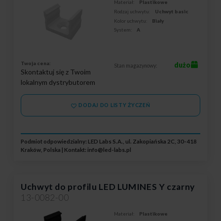
Materiał:
Plastikowe
Rodzaj uchwytu:
Uchwyt basic
Kolor uchwytu:
Biały
System:
A
Twoja cena:
dużo
Stan magazynowy:
Skontaktuj się z Twoim
lokalnym dystrybutorem
DODAJ DO LISTY ŻYCZEŃ
Podmiot odpowiedzialny: LED Labs S.A., ul. Zakopiańska 2C, 30-418
Kraków, Polska | Kontakt:
info@led-labs.pl
Uchwyt do profilu LED LUMINES Y czarny
13-0082-00
Materiał:
Plastikowe