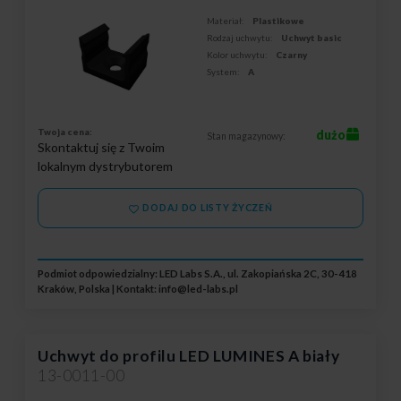
Materiał:
Plastikowe
Rodzaj uchwytu:
Uchwyt basic
Kolor uchwytu:
Czarny
System:
A
Twoja cena:
dużo
Stan magazynowy:
Skontaktuj się z Twoim
lokalnym dystrybutorem
DODAJ DO LISTY ŻYCZEŃ
Podmiot odpowiedzialny: LED Labs S.A., ul. Zakopiańska 2C, 30-418
Kraków, Polska | Kontakt:
info@led-labs.pl
Uchwyt do profilu LED LUMINES A biały
13-0011-00