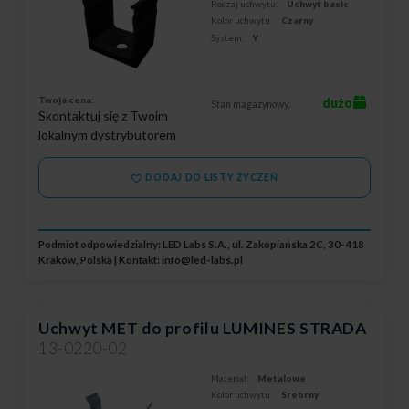
Rodzaj uchwytu:
Uchwyt basic
Kolor uchwytu:
Czarny
System:
Y
Twoja cena:
dużo
Stan magazynowy:
Skontaktuj się z Twoim
lokalnym dystrybutorem
DODAJ DO LISTY ŻYCZEŃ
Podmiot odpowiedzialny: LED Labs S.A., ul. Zakopiańska 2C, 30-418
Kraków, Polska | Kontakt:
info@led-labs.pl
Uchwyt MET do profilu LUMINES STRADA
13-0220-02
Materiał:
Metalowe
Kolor uchwytu:
Srebrny