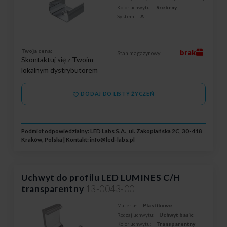
Kolor uchwytu:
Srebrny
System:
A
Twoja cena:
brak
Stan magazynowy:
Skontaktuj się z Twoim
lokalnym dystrybutorem
DODAJ DO LISTY ŻYCZEŃ
Podmiot odpowiedzialny: LED Labs S.A., ul. Zakopiańska 2C, 30-418
Kraków, Polska | Kontakt:
info@led-labs.pl
Uchwyt do profilu LED LUMINES C/H
transparentny
13-0043-00
Materiał:
Plastikowe
Rodzaj uchwytu:
Uchwyt basic
Kolor uchwytu:
Transparentny