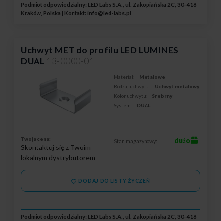
Podmiot odpowiedzialny: LED Labs S.A., ul. Zakopiańska 2C, 30-418
Kraków, Polska | Kontakt:
info@led-labs.pl
Uchwyt MET do profilu LED LUMINES
DUAL
13-0000-01
Materiał:
Metalowe
Rodzaj uchwytu:
Uchwyt metalowy
Kolor uchwytu:
Srebrny
System:
DUAL
Twoja cena:
dużo
Stan magazynowy:
Skontaktuj się z Twoim
lokalnym dystrybutorem
DODAJ DO LISTY ŻYCZEŃ
Podmiot odpowiedzialny: LED Labs S.A., ul. Zakopiańska 2C, 30-418