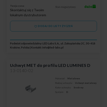
Twoja cena:
dużo
Stan magazynowy:
Skontaktuj się z Twoim
lokalnym dystrybutorem
DODAJ DO LISTY ŻYCZEŃ
Podmiot odpowiedzialny: LED Labs S.A., ul. Zakopiańska 2C, 30-418
Kraków, Polska | Kontakt:
info@led-labs.pl
Uchwyt MET do profilu LED LUMINES D
13-0140-02
Materiał:
Metalowe
Rodzaj uchwytu:
Uchwyt metalowy
Kolor uchwytu:
Srebrny
System:
D