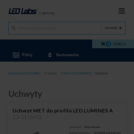
Uchwyty
0
0,00 zł
Filtry
Sortowanie
Oświetlenie LED LABS
/
Produkty
/
Profile LED LUMINES
/
Uchwyty
Uchwyty
Uchwyt MET do profilu LED LUMINES A
13-0110-02
Materiał:
Metalowe
Rodzaj uchwytu:
Uchwyt metalowy