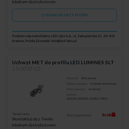
lokalnym dystrybutorem
DODAJ DO LISTY ŻYCZEŃ
Podmiot odpowiedzialny: LED Labs S.A., ul. Zakopiańska 2C, 30-418
Kraków, Polska | Kontakt:
info@led-labs.pl
Uchwyt MET do profilu LED LUMINES SLT
13-0000-02
Materiał:
Metalowe
Rodzaj uchwytu:
Uchwyt metalowy
Kolor uchwytu:
Srebrny
System:
SILEDA, DILEDA, SLIMO, FIXO
Twoja cena:
brak
Stan magazynowy:
Skontaktuj się z Twoim
lokalnym dystrybutorem