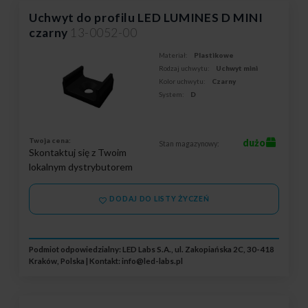
Uchwyt do profilu LED LUMINES D MINI
czarny
13-0052-00
Materiał:
Plastikowe
Rodzaj uchwytu:
Uchwyt mini
Kolor uchwytu:
Czarny
System:
D
Twoja cena:
dużo
Stan magazynowy:
Skontaktuj się z Twoim
lokalnym dystrybutorem
DODAJ DO LISTY ŻYCZEŃ
Podmiot odpowiedzialny: LED Labs S.A., ul. Zakopiańska 2C, 30-418
Kraków, Polska | Kontakt:
info@led-labs.pl