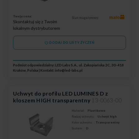
Twoja cena:
mało
Stan magazynowy:
Skontaktuj się z Twoim
lokalnym dystrybutorem
DODAJ DO LISTY ŻYCZEŃ
Podmiot odpowiedzialny: LED Labs S.A., ul. Zakopiańska 2C, 30-418
Kraków, Polska | Kontakt:
info@led-labs.pl
Uchwyt do profilu LED LUMINES D z
kloszem HIGH transparentny
13-0063-00
Materiał:
Plastikowe
Rodzaj uchwytu:
Uchwyt high
Kolor uchwytu:
Transparentny
System:
D