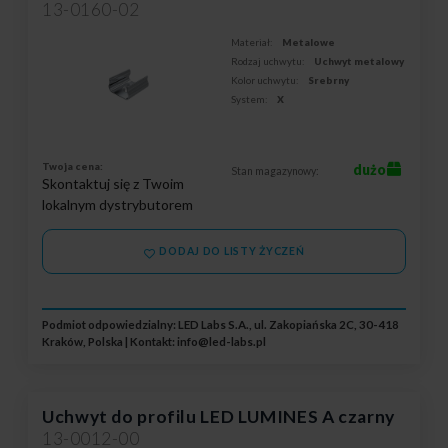
13-0160-02
Materiał:
Metalowe
Rodzaj uchwytu:
Uchwyt metalowy
Kolor uchwytu:
Srebrny
System:
X
Twoja cena:
dużo
Stan magazynowy:
Skontaktuj się z Twoim
lokalnym dystrybutorem
DODAJ DO LISTY ŻYCZEŃ
Podmiot odpowiedzialny: LED Labs S.A., ul. Zakopiańska 2C, 30-418
Kraków, Polska | Kontakt:
info@led-labs.pl
Uchwyt do profilu LED LUMINES A czarny
13-0012-00