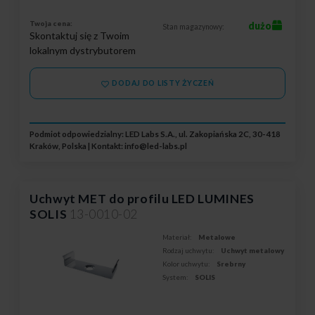
Twoja cena:
dużo
Stan magazynowy:
Skontaktuj się z Twoim
lokalnym dystrybutorem
DODAJ DO LISTY ŻYCZEŃ
Podmiot odpowiedzialny: LED Labs S.A., ul. Zakopiańska 2C, 30-418
Kraków, Polska | Kontakt:
info@led-labs.pl
Uchwyt MET do profilu LED LUMINES
SOLIS
13-0010-02
Materiał:
Metalowe
Rodzaj uchwytu:
Uchwyt metalowy
Kolor uchwytu:
Srebrny
System:
SOLIS