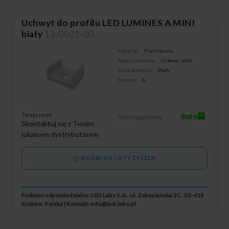
Uchwyt do profilu LED LUMINES A MINI
biały
13-0021-00
Materiał:
Plastikowe
Rodzaj uchwytu:
Uchwyt mini
Kolor uchwytu:
Biały
System:
A
Twoja cena:
dużo
Stan magazynowy:
Skontaktuj się z Twoim
lokalnym dystrybutorem
DODAJ DO LISTY ŻYCZEŃ
Podmiot odpowiedzialny: LED Labs S.A., ul. Zakopiańska 2C, 30-418
Kraków, Polska | Kontakt:
info@led-labs.pl