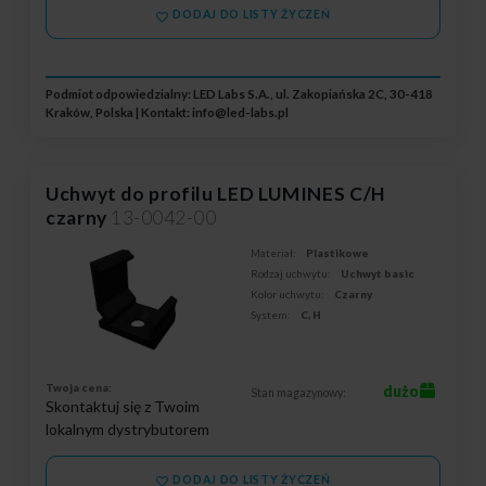
DODAJ DO LISTY ŻYCZEŃ
Podmiot odpowiedzialny: LED Labs S.A., ul. Zakopiańska 2C, 30-418
Kraków, Polska | Kontakt:
info@led-labs.pl
Uchwyt do profilu LED LUMINES C/H
czarny
13-0042-00
Materiał:
Plastikowe
Rodzaj uchwytu:
Uchwyt basic
Kolor uchwytu:
Czarny
System:
C, H
Twoja cena:
dużo
Stan magazynowy:
Skontaktuj się z Twoim
lokalnym dystrybutorem
DODAJ DO LISTY ŻYCZEŃ