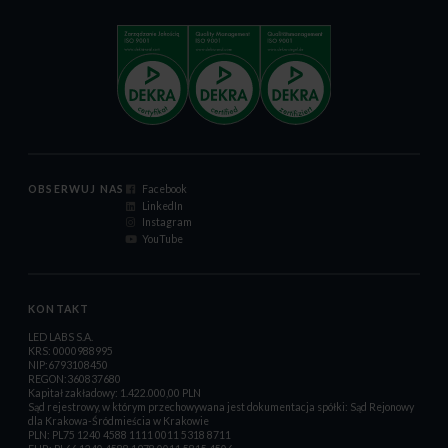
OBSERWUJ NAS
Facebook
LinkedIn
Instagram
YouTube
KONTAKT
LED LABS S.A.
KRS: 0000988995
NIP:6793108450
REGON:360837680
Kapitał zakładowy: 1.422.000,00 PLN
Sąd rejestrowy, w którym przechowywana jest dokumentacja spółki: Sąd Rejonowy
dla Krakowa-Śródmieścia w Krakowie
PLN: PL75 1240 4588 1111 0011 5318 8711