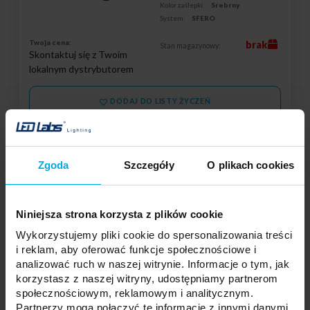
Kolor zaślepki:
Srebrny
System:
SFERO
Twoja cena:
brak
Stan magazynowy:
Skontaktuj się z Twoim
lokalnym dystrybutorem
DODAJ DO LISTY ŻYCZEŃ
Podmiot odpowiedzialny: LED Labs S.A., ul. Zakopiańska 2C, 30-418
Kraków, Polska | Kontakt:
info@led-labs.pl
Zgoda
Szczegóły
O plikach cookies
Zaślepka ALU LUMINES SFERO MS3
Niniejsza strona korzysta z plików cookie
czarna anodowana KPL
14-2029-31
Wykorzystujemy pliki cookie do spersonalizowania treści
i reklam, aby oferować funkcje społecznościowe i
Materiał zaślepki:
Aluminium
analizować ruch w naszej witrynie. Informacje o tym, jak
Kształt zaślepki:
Bez otworu
korzystasz z naszej witryny, udostępniamy partnerom
Kształt zaślepki:
SFERO MS3
społecznościowym, reklamowym i analitycznym.
Kolor zaślepki:
Czarny
System:
SFERO
Partnerzy mogą połączyć te informacje z innymi danymi