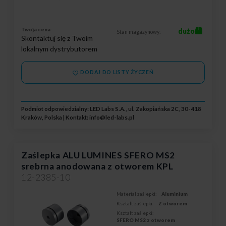
Twoja cena:
dużo
Stan magazynowy:
Skontaktuj się z Twoim
lokalnym dystrybutorem
DODAJ DO LISTY ŻYCZEŃ
Podmiot odpowiedzialny: LED Labs S.A., ul. Zakopiańska 2C, 30-418
Kraków, Polska | Kontakt:
info@led-labs.pl
Zaślepka ALU LUMINES SFERO MS2
srebrna anodowana z otworem KPL
12-2385-10
Materiał zaślepki:
Aluminium
Kształt zaślepki:
Z otworem
Kształt zaślepki:
SFERO MS2 z otworem