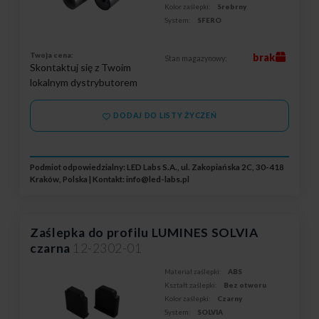
Kolor zaślepki:
Srebrny
System:
SFERO
Twoja cena:
brak
Stan magazynowy:
Skontaktuj się z Twoim
lokalnym dystrybutorem
DODAJ DO LISTY ŻYCZEŃ
Podmiot odpowiedzialny: LED Labs S.A., ul. Zakopiańska 2C, 30-418
Kraków, Polska | Kontakt:
info@led-labs.pl
Zaślepka do profilu LUMINES SOLVIA
czarna
12-2302-01
Materiał zaślepki:
ABS
Kształt zaślepki:
Bez otworu
Kolor zaślepki:
Czarny
System:
SOLVIA