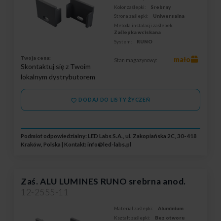
Kolor zaślepki:
Srebrny
Strona zaślepki:
Uniwersalna
Metoda instalacji zaślepek:
Zaślepka wciskana
System:
RUNO
Twoja cena:
mało
Stan magazynowy:
Skontaktuj się z Twoim
lokalnym dystrybutorem
DODAJ DO LISTY ŻYCZEŃ
Podmiot odpowiedzialny: LED Labs S.A., ul. Zakopiańska 2C, 30-418
Kraków, Polska | Kontakt:
info@led-labs.pl
Zaś. ALU LUMINES RUNO srebrna anod.
12-2555-11
Materiał zaślepki:
Aluminium
Kształt zaślepki:
Bez otworu