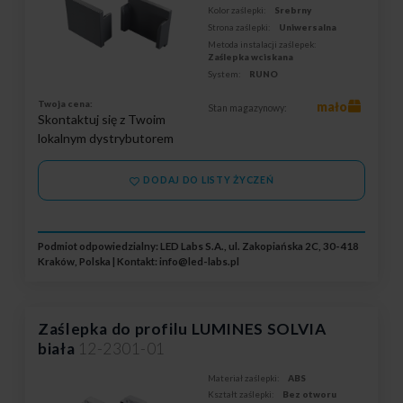
Kolor zaślepki:
Srebrny
Strona zaślepki:
Uniwersalna
Metoda instalacji zaślepek:
Zaślepka wciskana
System:
RUNO
Twoja cena:
mało
Stan magazynowy:
Skontaktuj się z Twoim
lokalnym dystrybutorem
DODAJ DO LISTY ŻYCZEŃ
Podmiot odpowiedzialny: LED Labs S.A., ul. Zakopiańska 2C, 30-418
Kraków, Polska | Kontakt:
info@led-labs.pl
Zaślepka do profilu LUMINES SOLVIA
biała
12-2301-01
Materiał zaślepki:
ABS
Kształt zaślepki:
Bez otworu