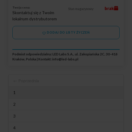
Twoja cena:
brak
Stan magazynowy:
Skontaktuj się z Twoim
lokalnym dystrybutorem
DODAJ DO LISTY ŻYCZEŃ
Podmiot odpowiedzialny: LED Labs S.A., ul. Zakopiańska 2C, 30-418
Kraków, Polska | Kontakt:
info@led-labs.pl
← Poprzednia
1
2
3
4