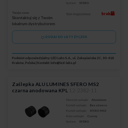
System:
SFERO
Twoja cena:
brak
Stan magazynowy:
Skontaktuj się z Twoim
lokalnym dystrybutorem
DODAJ DO LISTY ŻYCZEŃ
Podmiot odpowiedzialny: LED Labs S.A., ul. Zakopiańska 2C, 30-418
Kraków, Polska | Kontakt:
info@led-labs.pl
Zaślepka ALU LUMINES SFERO MS2
czarna anodowana KPL
12-2382-11
Materiał zaślepki:
Aluminium
Kształt zaślepki:
Bez otworu
Kształt zaślepki:
SFERO MS2
Kolor zaślepki:
Czarny
System:
SFERO