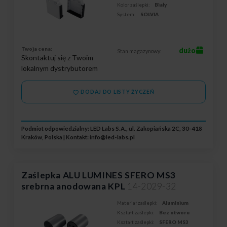
Kolor zaślepki:
Biały
System:
SOLVIA
Twoja cena:
dużo
Stan magazynowy:
Skontaktuj się z Twoim
lokalnym dystrybutorem
DODAJ DO LISTY ŻYCZEŃ
Podmiot odpowiedzialny: LED Labs S.A., ul. Zakopiańska 2C, 30-418
Kraków, Polska | Kontakt:
info@led-labs.pl
Zaślepka ALU LUMINES SFERO MS3
srebrna anodowana KPL
14-2029-32
Materiał zaślepki:
Aluminium
Kształt zaślepki:
Bez otworu
Kształt zaślepki:
SFERO MS3