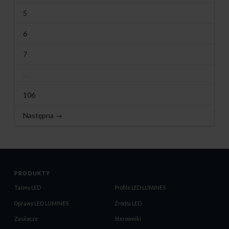
5
6
7
…
106
Następna →
PRODUKTY
Taśmy LED
Profile LED LUMINES
Oprawy LED LUMINES
Źródła LED
Zasilacze
Sterowniki