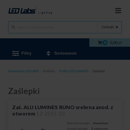
Zaślepki
0
0,00 zł
Filtry
Sortowanie
Oświetlenie LED LABS
/
Produkty
/
Profile LED LUMINES
/
Zaślepki
Zaślepki
Zaś. ALU LUMINES RUNO srebrna anod. z
otworem
12-2555-10
Materiał zaślepki:
Aluminium
Kształt zaślepki:
Z otworem