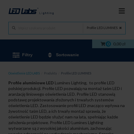
Profile LED LUMINES
0
0,00 zł
Filtry
Sortowanie
Oświetlenie LED LABS
/
Produkty
/
Profile LED LUMINES
Profile aluminiowe LED
Lumines Lighting, to profile LED
polskiej produkcji. Profile LED pozwalają na montaż taśm LED i
aranżację liniowego oświetlenia LED. Profile LED stanowią
podstawę projektowania złożonych i trwałych systemów
oświetlenia LED. Zastosowanie profili LED znacząco wpływa na
żywotność taśm LED, a ich trwały montaż sprawia, że
oświetlenie LED będzie służyć nam na lata, spełniając każde
założenia projektowe. Profile LED Lumines Lighting
wytwarzane są z wysokiej jakości aluminium, zachowując
wysoką odporność na uszkodzenia mechaniczne. Szeroka