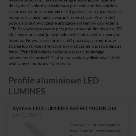
dostępność kolorów uzyskana w procesie anodowania lub
lakierowania, poza walorami estetycznymi, znacząco zwiększa
odporność aluminium na warunki zewnętrzne. Profile LED
pozwalają na nowoczesne aranżacje systemów oświetlenia
LED. Są wykorzystywane przy projektowaniu linii światła LED.
Możemy montować je na powierzchni lub w wyfrezowanym
otworze. Nowoczesne profile LED pozwalają na montaż w
ścianie lub suficie i efektowne wykończenie warstwą gipsu i
farby. Efekt linii światła możemy uzyskać dobierając
odpowiednie taśmy LED, które pozwolą wyeliminować efekt
widocznych punktów świetlnych.
Profile aluminiowe LED
LUMINES
System LED LUMINES SFERO 4000 K 3 m
26-0000-91
Zastosowanie:
Architektoniczny
Rodzaj montażu:
nawierzchniowy