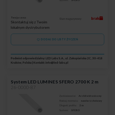
System:
SFERO
Twoja cena:
brak
Stan magazynowy:
Skontaktuj się z Twoim
lokalnym dystrybutorem
DODAJ DO LISTY ŻYCZEŃ
Podmiot odpowiedzialny: LED Labs S.A., ul. Zakopiańska 2C, 30-418
Kraków, Polska | Kontakt:
info@led-labs.pl
System LED LUMINES SFERO 2700 K 2 m
26-0000-87
Zastosowanie:
Architektoniczny
Rodzaj montażu:
nawierzchniowy
Długość profilu:
2 m
System:
SFERO