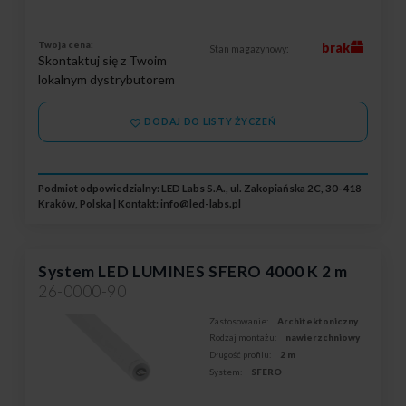
Twoja cena:
brak
Stan magazynowy:
Skontaktuj się z Twoim
lokalnym dystrybutorem
DODAJ DO LISTY ŻYCZEŃ
Podmiot odpowiedzialny: LED Labs S.A., ul. Zakopiańska 2C, 30-418
Kraków, Polska | Kontakt:
info@led-labs.pl
System LED LUMINES SFERO 4000 K 2 m
26-0000-90
Zastosowanie:
Architektoniczny
Rodzaj montażu:
nawierzchniowy
Długość profilu:
2 m
System:
SFERO