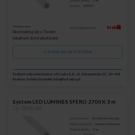
Długość profilu:
3 m
System:
SFERO
Twoja cena:
brak
Stan magazynowy:
Skontaktuj się z Twoim
lokalnym dystrybutorem
DODAJ DO LISTY ŻYCZEŃ
Podmiot odpowiedzialny: LED Labs S.A., ul. Zakopiańska 2C, 30-418
Kraków, Polska | Kontakt:
info@led-labs.pl
System LED LUMINES SFERO 2700 K 3 m
26-0000-88
Zastosowanie:
Architektoniczny
Rodzaj montażu:
nawierzchniowy
Długość profilu:
3 m