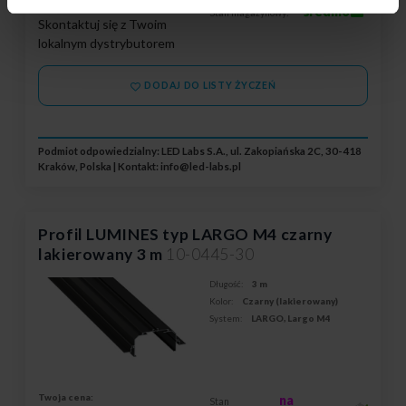
Twoja cena:
średnio
Stan magazynowy:
Skontaktuj się z Twoim
lokalnym dystrybutorem
DODAJ DO LISTY ŻYCZEŃ
Podmiot odpowiedzialny: LED Labs S.A., ul. Zakopiańska 2C, 30-418
Kraków, Polska | Kontakt:
info@led-labs.pl
Profil LUMINES typ LARGO M4 czarny
lakierowany 3 m
10-0445-30
Długość:
3 m
Kolor:
Czarny (lakierowany)
System:
LARGO, Largo M4
Twoja cena:
na
Stan