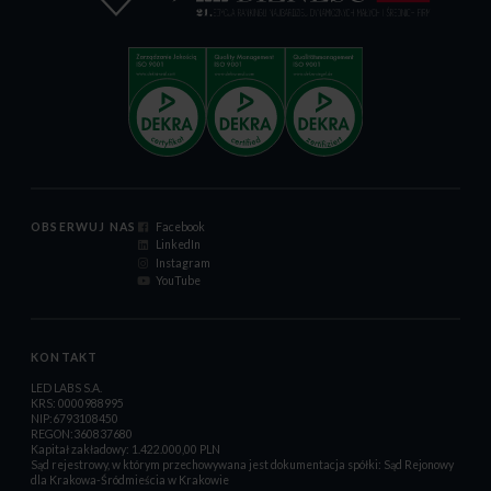
OBSERWUJ NAS
Facebook
LinkedIn
Instagram
YouTube
KONTAKT
LED LABS S.A.
KRS: 0000988995
NIP:6793108450
REGON:360837680
Kapitał zakładowy: 1.422.000,00 PLN
Sąd rejestrowy, w którym przechowywana jest dokumentacja spółki: Sąd Rejonowy
dla Krakowa-Śródmieścia w Krakowie