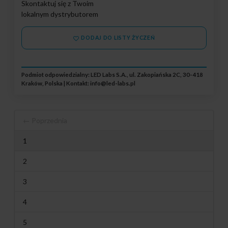
Skontaktuj się z Twoim
lokalnym dystrybutorem
DODAJ DO LISTY ŻYCZEŃ
Podmiot odpowiedzialny: LED Labs S.A., ul. Zakopiańska 2C, 30-418
Kraków, Polska | Kontakt:
info@led-labs.pl
← Poprzednia
1
2
3
4
5