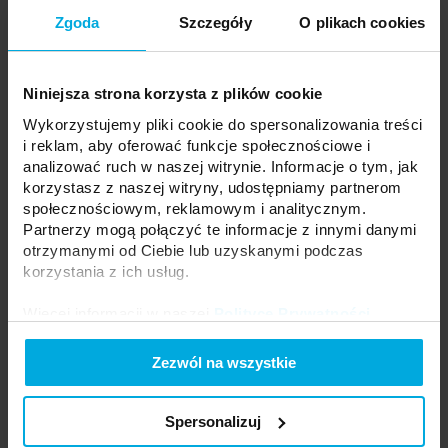
Zgoda
Szczegóły
O plikach cookies
Twoja cena:
średnio
Stan magazynowy:
Skontaktuj się z Twoim
lokalnym dystrybutorem
Niniejsza strona korzysta z plików cookie
DODAJ DO LISTY ŻYCZEŃ
Wykorzystujemy pliki cookie do spersonalizowania treści
i reklam, aby oferować funkcje społecznościowe i
analizować ruch w naszej witrynie. Informacje o tym, jak
korzystasz z naszej witryny, udostępniamy partnerom
Podmiot odpowiedzialny: LED Labs S.A., ul. Zakopiańska 2C, 30-418
Kraków, Polska | Kontakt:
info@led-labs.pl
społecznościowym, reklamowym i analitycznym.
Partnerzy mogą połączyć te informacje z innymi danymi
otrzymanymi od Ciebie lub uzyskanymi podczas
korzystania z ich usług.
Profil LUMINES typ Largo M4 biały lakier.
3 m
10-0271-30
Więcej informacji w naszej
Polityce Prywatności
.
Długość:
3 m
Kolor:
Biały (lakierowany)
Zezwól na wszystkie
System:
LARGO, inLARGO, Largo M4
Spersonalizuj