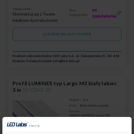
Twoja cena:
na
Stan
Skontaktuj się z Twoim
magazynowy:
zamówienie
lokalnym dystrybutorem
DODAJ DO LISTY ŻYCZEŃ
Podmiot odpowiedzialny: LED Labs S.A., ul. Zakopiańska 2C, 30-418
Kraków, Polska | Kontakt:
info@led-labs.pl
Profil LUMINES typ Largo M3 biały lakier.
3 m
10-0261-30
Długość:
3 m
Kolor:
Biały (lakierowany)
System:
LARGO, inLARGO, Largo M3