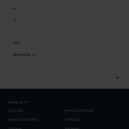
6
7
…
302
Następna →
PRODUKTY
Taśmy LED
Profile LED LUMINES
Oprawy LED LUMINES
Źródła LED
Zasilacze
Sterowniki