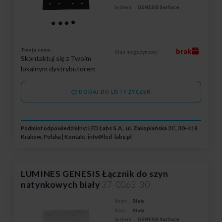
System:
GENESIS Surface
Twoja cena:
brak
Stan magazynowy:
Skontaktuj się z Twoim
lokalnym dystrybutorem
DODAJ DO LISTY ŻYCZEŃ
Podmiot odpowiedzialny: LED Labs S.A., ul. Zakopiańska 2C, 30-418
Kraków, Polska | Kontakt:
info@led-labs.pl
LUMINES GENESIS Łącznik do szyn
natynkowych biały
37-0063-30
Kolor:
Biały
Kolor:
Biały
System:
GENESIS Surface