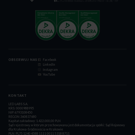
OBSERWUJ NAS
Facebook
LinkedIn
Instagram
YouTube
KONTAKT
LED LABS S.A.
KRS: 0000988995
NIP:6793108450
REGON:360837680
Kapitał zakładowy: 1.422.000,00 PLN
Sąd rejestrowy, w którym przechowywana jest dokumentacja spółki: Sąd Rejonowy
dla Krakowa-Śródmieścia w Krakowie
PLN: PL75 1240 4588 1111 0011 5318 8711