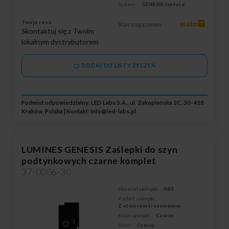
System:
GENESIS Surface
Twoja cena:
mało
Stan magazynowy:
Skontaktuj się z Twoim
lokalnym dystrybutorem
DODAJ DO LISTY ŻYCZEŃ
Podmiot odpowiedzialny: LED Labs S.A., ul. Zakopiańska 2C, 30-418
Kraków, Polska | Kontakt:
info@led-labs.pl
LUMINES GENESIS Zaślepki do szyn
podtynkowych czarne komplet
37-0006-30
Materiał zaślepki:
ABS
Kształt zaślepki:
Z otworem trasowanym
Kolor zaślepki:
Czarny
Kolor:
Czarny