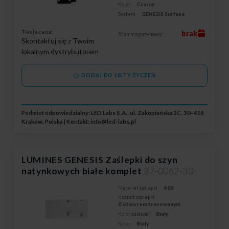
Kolor:
Czarny
System:
GENESIS Surface
Twoja cena:
brak
Stan magazynowy:
Skontaktuj się z Twoim
lokalnym dystrybutorem
DODAJ DO LISTY ŻYCZEŃ
Podmiot odpowiedzialny: LED Labs S.A., ul. Zakopiańska 2C, 30-418
Kraków, Polska | Kontakt:
info@led-labs.pl
LUMINES GENESIS Zaślepki do szyn
natynkowych białe komplet
37-0062-30
Materiał zaślepki:
ABS
Kształt zaślepki:
Z otworem trasowanym
Kolor zaślepki:
Biały
Kolor:
Biały