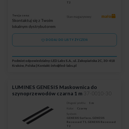
T2
Twoja cena:
mało
Stan magazynowy:
Skontaktuj się z Twoim
lokalnym dystrybutorem
DODAJ DO LISTY ŻYCZEŃ
Podmiot odpowiedzialny: LED Labs S.A., ul. Zakopiańska 2C, 30-418
Kraków, Polska | Kontakt:
info@led-labs.pl
LUMINES GENESIS Maskownica do
szynoprzewodów czarna 1 m
37-0010-30
Długość profilu:
1 m
Kolor:
Czarny
System:
GENESIS Surface, GENESIS
Recessed T1, GENESIS Recessed
T2