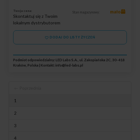
Twoja cena:
mało
Stan magazynowy:
Skontaktuj się z Twoim
lokalnym dystrybutorem
DODAJ DO LISTY ŻYCZEŃ
Podmiot odpowiedzialny: LED Labs S.A., ul. Zakopiańska 2C, 30-418
Kraków, Polska | Kontakt:
info@led-labs.pl
← Poprzednia
1
2
3
4