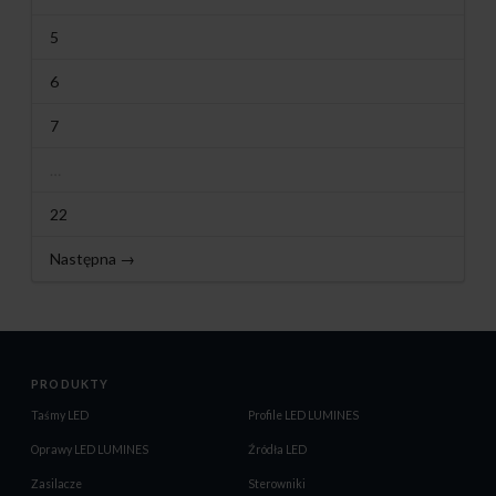
5
6
7
…
22
Następna →
PRODUKTY
Taśmy LED
Profile LED LUMINES
Oprawy LED LUMINES
Źródła LED
Zasilacze
Sterowniki