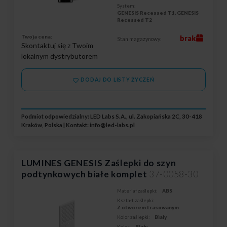
System:
GENESIS Recessed T1, GENESIS
Recessed T2
Twoja cena:
brak
Stan magazynowy:
Skontaktuj się z Twoim
lokalnym dystrybutorem
DODAJ DO LISTY ŻYCZEŃ
Podmiot odpowiedzialny: LED Labs S.A., ul. Zakopiańska 2C, 30-418
Kraków, Polska | Kontakt:
info@led-labs.pl
LUMINES GENESIS Zaślepki do szyn
podtynkowych białe komplet
37-0058-30
Materiał zaślepki:
ABS
Kształt zaślepki:
Z otworem trasowanym
Kolor zaślepki:
Biały
Kolor:
Biały