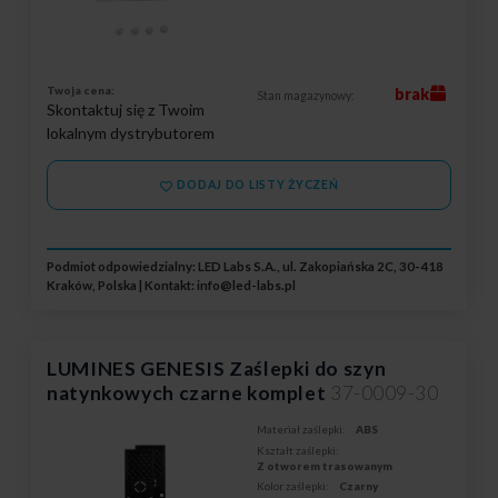
Twoja cena:
brak
Stan magazynowy:
Skontaktuj się z Twoim
lokalnym dystrybutorem
DODAJ DO LISTY ŻYCZEŃ
Podmiot odpowiedzialny: LED Labs S.A., ul. Zakopiańska 2C, 30-418
Kraków, Polska | Kontakt:
info@led-labs.pl
LUMINES GENESIS Zaślepki do szyn
natynkowych czarne komplet
37-0009-30
Materiał zaślepki:
ABS
Kształt zaślepki:
Z otworem trasowanym
Kolor zaślepki:
Czarny