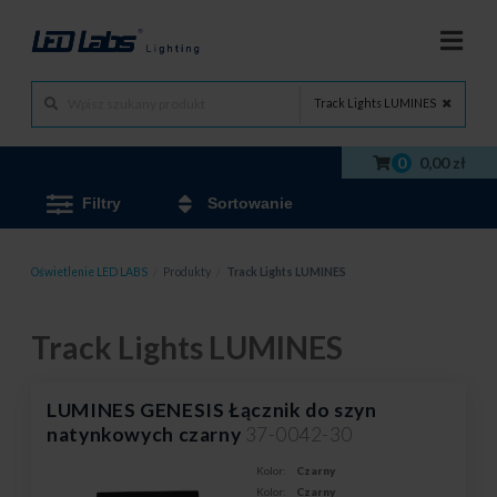
Track Lights LUMINES
0
0,00 zł
Filtry
Sortowanie
Oświetlenie LED LABS
/
Produkty
/
Track Lights LUMINES
Track Lights LUMINES
LUMINES GENESIS Łącznik do szyn
natynkowych czarny
37-0042-30
Kolor:
Czarny
Kolor:
Czarny