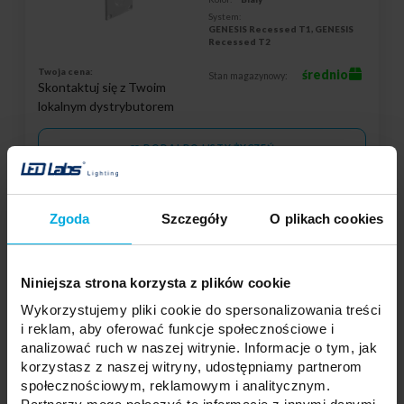
System:
GENESIS Recessed T1, GENESIS
Recessed T2
Twoja cena:
średnio
Stan magazynowy:
Skontaktuj się z Twoim
lokalnym dystrybutorem
DODAJ DO LISTY ŻYCZEŃ
Podmiot odpowiedzialny: LED Labs S.A., ul. Zakopiańska 2C, 30-418
Zgoda
Szczegóły
O plikach cookies
Kraków, Polska | Kontakt:
info@led-labs.pl
Niniejsza strona korzysta z plików cookie
LUMINES GENESIS Łącznik do szyn
Wykorzystujemy pliki cookie do spersonalizowania treści
podtynkowych 2 szt.
37-0043-30
i reklam, aby oferować funkcje społecznościowe i
analizować ruch w naszej witrynie. Informacje o tym, jak
Kolor:
Biały
Kolor:
Czarny
korzystasz z naszej witryny, udostępniamy partnerom
Kolor:
Biały
społecznościowym, reklamowym i analitycznym.
Kolor:
Czarny