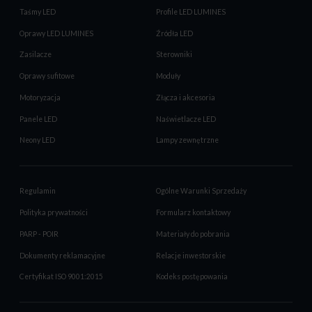
Taśmy LED
Profile LED LUMINES
Oprawy LED LUMINES
Źródła LED
Zasilacze
Sterowniki
Oprawy sufitowe
Moduły
Motoryzacja
Złącza i akcesoria
Panele LED
Naświetlacze LED
Neony LED
Lampy zewnętrzne
Regulamin
Ogólne Warunki Sprzedaży
Polityka prywatności
Formularz kontaktowy
PARP - POIR
Materiały do pobrania
Dokumenty reklamacyjne
Relacje inwestorskie
Certyfikat ISO 9001:2015
Kodeks postępowania