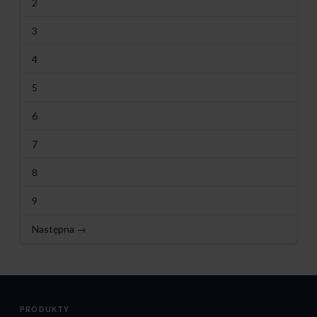
2
3
4
5
6
7
8
9
Następna →
PRODUKTY