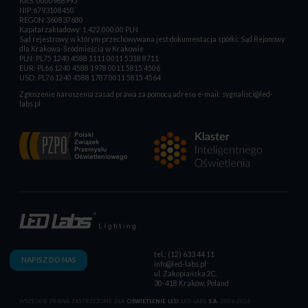
KRS: 0000988995
NIP:6793108450
REGON:360837680
Kapitał zakładowy: 1.422.000,00 PLN
Sąd rejestrowy, w którym przechowywana jest dokumentacja spółki: Sąd Rejonowy
dla Krakowa-Śródmieścia w Krakowie
PLN: PL75 1240 4588 1111 0011 5318 8711
EUR: PL66 1240 4588 1978 0011 5815 4506
USD: PL76 1240 4588 1787 0011 5815 4564
Zgłoszenie naruszenia zasad prawa za pomocą adresu e-mail:
sygnalisci@led-
labs.pl
tel.: (12) 633 44 11
NAPISZ DO NAS
info@led-labs.pl
ul. Zakopiańska 2C,
30-418 Kraków, Poland
WSZELKIE PRAWA ZASTRZEŻONE DLA
OŚWIETLENIE LED
LED LABS
S.A.
2006-2026