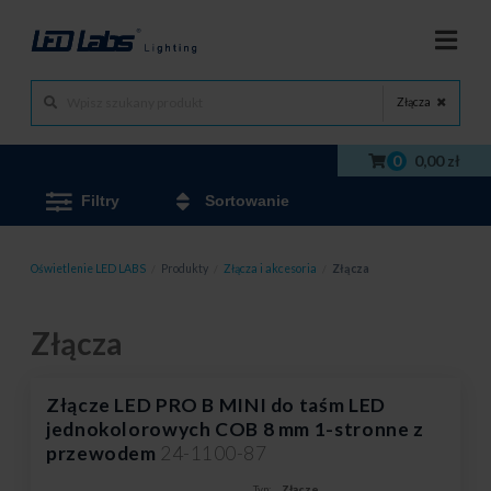
Złącza
0
0,00 zł
Filtry
Sortowanie
Oświetlenie LED LABS
/
Produkty
/
Złącza i akcesoria
/
Złącza
Złącza
Złącze LED PRO B MINI do taśm LED
jednokolorowych COB 8 mm 1-stronne z
przewodem
24-1100-87
Typ:
Złącze