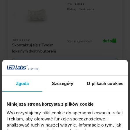
Typ:
Złącze
Rodzaj:
1-stronne
Twoja cena:
dużo
Stan magazynowy:
Skontaktuj się z Twoim
lokalnym dystrybutorem
DODAJ DO LISTY ŻYCZEŃ
Zgoda
Szczegóły
O plikach cookies
Podmiot odpowiedzialny: LED Labs S.A., ul. Zakopiańska 2C, 30-418
Kraków, Polska | Kontakt:
info@led-labs.pl
Niniejsza strona korzysta z plików cookie
Złącze taśmy LED 8mm 1-stronne zatrz. z
Wykorzystujemy pliki cookie do spersonalizowania treści
przewodem
24-1100-01
i reklam, aby oferować funkcje społecznościowe i
analizować ruch w naszej witrynie. Informacje o tym, jak
Typ:
Złącze