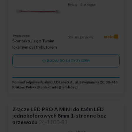
Rodzaj:
2-stronne
Twoja cena:
mało
Stan magazynowy:
Skontaktuj się z Twoim
lokalnym dystrybutorem
DODAJ DO LISTY ŻYCZEŃ
Podmiot odpowiedzialny: LED Labs S.A., ul. Zakopiańska 2C, 30-418
Kraków, Polska | Kontakt:
info@led-labs.pl
Złącze LED PRO A MINI do taśm LED
jednokolorowych 8mm 1-stronne bez
przewodu
24-1100-83
Typ:
Złącze