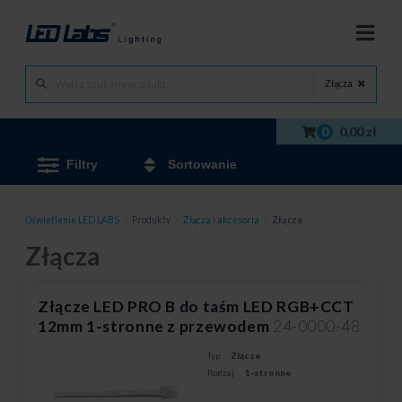
Złącza
0
0,00 zł
Filtry
Sortowanie
Oświetlenie LED LABS
/
Produkty
/
Złącza i akcesoria
/
Złącza
Złącza
Złącze LED PRO B do taśm LED RGB+CCT
12mm 1-stronne z przewodem
24-0000-48
Typ:
Złącze
Rodzaj:
1-stronne