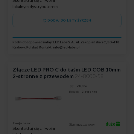
Skontaktuj się z Twoim
lokalnym dystrybutorem
DODAJ DO LISTY ŻYCZEŃ
Podmiot odpowiedzialny: LED Labs S.A., ul. Zakopiańska 2C, 30-418
Kraków, Polska | Kontakt:
info@led-labs.pl
Złącze LED PRO C do taśm LED COB 10mm
2-stronne z przewodem
24-0000-58
Typ:
Złącze
Rodzaj:
2-stronne
Twoja cena:
dużo
Stan magazynowy:
Skontaktuj się z Twoim