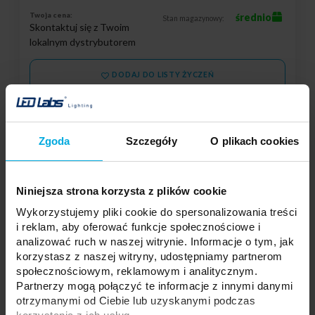
Twoja cena:
średnio
Stan magazynowy:
Skontaktuj się z Twoim
lokalnym dystrybutorem
DODAJ DO LISTY ŻYCZEŃ
Podmiot odpowiedzialny: LED Labs S.A., ul. Zakopiańska 2C, 30-418
Kraków, Polska | Kontakt:
info@led-labs.pl
Zgoda
Szczegóły
O plikach cookies
Złącze LED PRO C do taśm LED RGBW
Niniejsza strona korzysta z plików cookie
10mm 2-stronne z przewodem
24-0000-55
Wykorzystujemy pliki cookie do spersonalizowania treści
i reklam, aby oferować funkcje społecznościowe i
Typ:
Złącze
analizować ruch w naszej witrynie. Informacje o tym, jak
Rodzaj:
2-stronne
korzystasz z naszej witryny, udostępniamy partnerom
społecznościowym, reklamowym i analitycznym.
Partnerzy mogą połączyć te informacje z innymi danymi
otrzymanymi od Ciebie lub uzyskanymi podczas