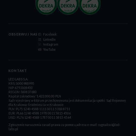
OBSERWUJ NAS
Facebook
LinkedIn
Instagram
YouTube
KONTAKT
LED LABS S.A.
KRS: 0000988995
NIP:6793108450
REGON:360837680
Kapitał zakładowy: 1.422.000,00 PLN
Sąd rejestrowy, w którym przechowywana jest dokumentacja spółki: Sąd Rejonowy
dla Krakowa-Śródmieścia w Krakowie
PLN: PL75 1240 4588 1111 0011 5318 8711
EUR: PL66 1240 4588 1978 0011 5815 4506
USD: PL76 1240 4588 1787 0011 5815 4564
Zgłoszenie naruszenia zasad prawa za pomocą adresu e-mail:
sygnalisci@led-
labs.pl