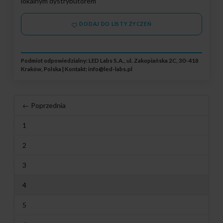
lokalnym dystrybutorem
DODAJ DO LISTY ŻYCZEŃ
Podmiot odpowiedzialny: LED Labs S.A., ul. Zakopiańska 2C, 30-418
Kraków, Polska | Kontakt:
info@led-labs.pl
← Poprzednia
1
2
3
4
5