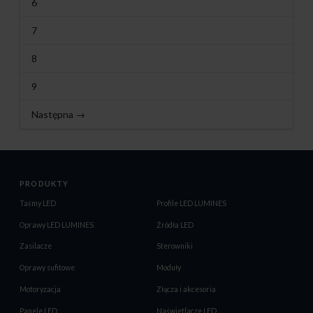
6
7
8
9
Następna →
PRODUKTY
Taśmy LED
Profile LED LUMINES
Oprawy LED LUMINES
Źródła LED
Zasilacze
Sterowniki
Oprawy sufitowe
Moduły
Motoryzacja
Złącza i akcesoria
Panele LED
Naświetlacze LED