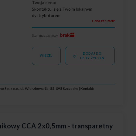
Twoja cena:
Skontaktuj się z Twoim lokalnym
dystrybutorem
Cena za 1 metr
brak
Stan magazynowy:
DODAJ DO
WIĘCEJ
LISTY ŻYCZEŃ
o Sp. z o.o., ul. Wierzbowa 1b, 55-095 Szczodre | Kontakt:
nikowy CCA 2x0,5mm - transparetny