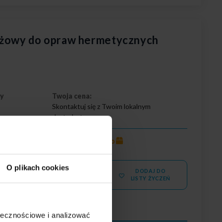
żowy do opraw hermetycznych
cy
Twoja cena:
Skontaktuj się z Twoim lokalnym
dystrybutorem
mało
Stan magazynowy:
O plikach cookies
DODAJ DO
WIĘCEJ
LISTY ŻYCZEŃ
ołecznościowe i analizować