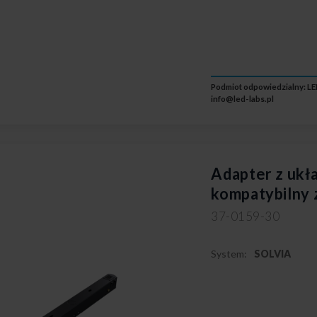
Podmiot odpowiedzialny: LED
info@led-labs.pl
Adapter z uk
kompatybilny
37-0159-30
System:
SOLVIA