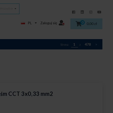
Wszystkie
0
PL
Zaloguj się
0,00 zł
1
478
>
Strona:
z
aśm CCT 3x0,33 mm2