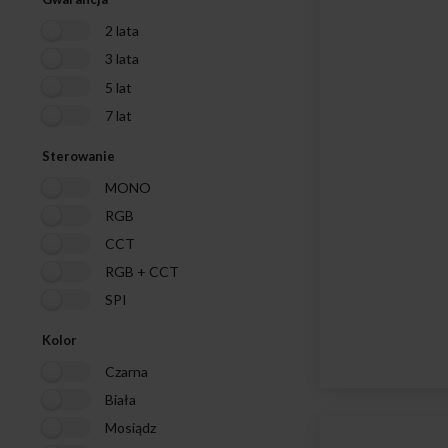
2 lata
3 lata
5 lat
7 lat
Sterowanie
MONO
RGB
CCT
RGB + CCT
SPI
Kolor
Czarna
Biała
Mosiądz