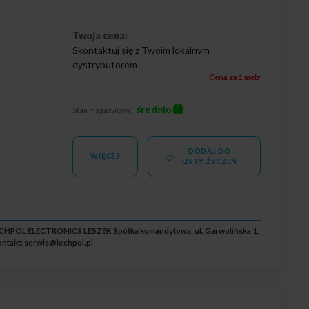
Twoja cena:
Skontaktuj się z Twoim lokalnym
dystrybutorem
Cena za 1 metr
średnio
Stan magazynowy:
DODAJ DO
WIĘCEJ
LISTY ŻYCZEŃ
ECHPOL ELECTRONICS LESZEK Spółka komandytowa, ul. Garwolińska 1,
ntakt:
serwis@lechpol.pl