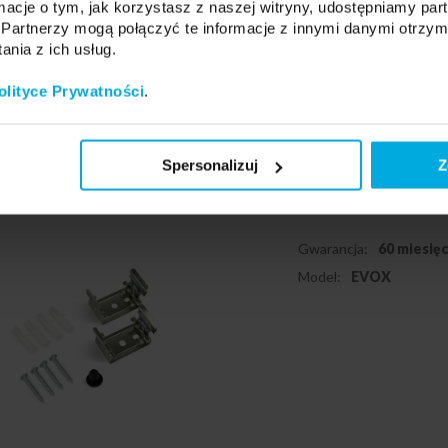
ormacje o tym, jak korzystasz z naszej witryny, udostępniamy p
Podmiot odpowiedzialny: LED
Partnerzy mogą połączyć te informacje z innymi danymi otrzym
info@led-labs.pl
nia z ich usług.
olityce Prywatności
.
Zestaw monta
EVOX
Spersonalizuj
Z
36-0003-20
Gwarancja:
60 miesię
Model:
EVOX