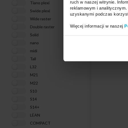
ruch w naszej witrynie. Inf
Tiano plexi
reklamowym i analitycznym. 
Swide plexi
uzyskanymi podczas korzysta
Wide raster
Więcej informacji w naszej
P
Double raster
Solid
nano
midi
Tall
L32
M21
M22
S10
S14
S14+
LEAN
COMPACT