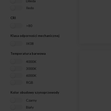
Dileda
Iledo
CRI
>80
Klasa odporności mechanicznej
IK08
Temperatura barwowa
4000K
3000K
6000K
RGB
Kolor obudowy szynoprzewody
Czarny
Biały