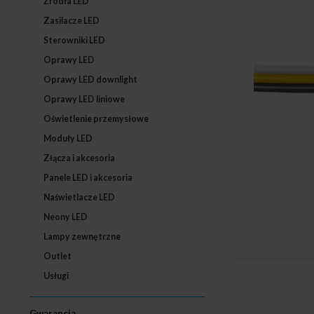
Źródła LED
Zasilacze LED
Sterowniki LED
Oprawy LED
Oprawy LED downlight
Oprawy LED liniowe
Oświetlenie przemysłowe
Moduły LED
Złącza i akcesoria
Panele LED i akcesoria
Naświetlacze LED
Neony LED
Lampy zewnętrzne
Outlet
Usługi
Gwarancja