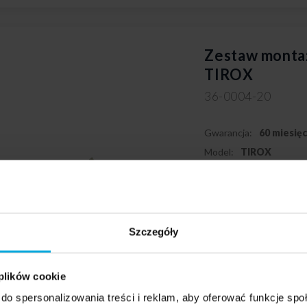
Zestaw monta
TIROX
36-0004-20
Gwarancja:
60 miesię
Model:
TIROX
Szczegóły
 plików cookie
do spersonalizowania treści i reklam, aby oferować funkcje sp