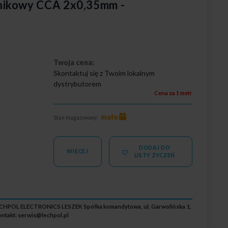
nikowy CCA 2x0,35mm -
Twoja cena:
Skontaktuj się z Twoim lokalnym
dystrybutorem
Cena za 1 metr
mało
Stan magazynowy:
DODAJ DO
WIĘCEJ
LISTY ŻYCZEŃ
ECHPOL ELECTRONICS LESZEK Spółka komandytowa, ul. Garwolińska 1,
ntakt:
serwis@lechpol.pl