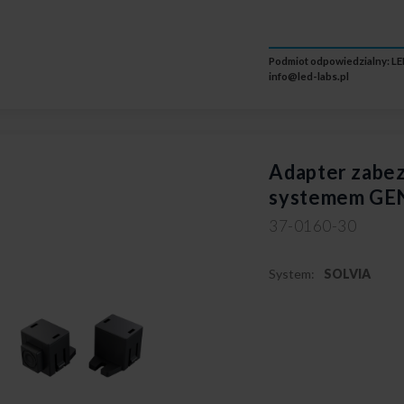
Podmiot odpowiedzialny: LED
info@led-labs.pl
Adapter zabez
systemem GE
37-0160-30
System:
SOLVIA