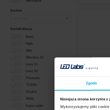
Neutralna
System
Dowolny
Kształt klosza
Basic
High
Slim
Slim lens 15
Lens 15
Lens 30
Prismatic
Zgoda
TERRA
Double
Wide
Niniejsza strona korzysta z
Super wide
Wykorzystujemy pliki cookie 