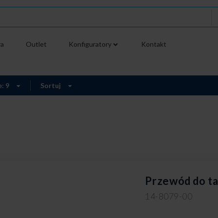
ra
Outlet
Konfiguratory
Kontakt
e: 9
Sortuj
Przewód do t
14-8079-00