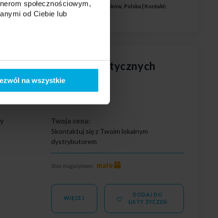
artnerom społecznościowym,
 Labs S.A., ul. Zakopiańska 2C, 30-418 Kraków, Polska | Kontakt:
anymi od Ciebie lub
żowy do opraw hermetycznych
ezwól na wszystkie
cy
Twoja cena:
Skontaktuj się z Twoim lokalnym
dystrybutorem
mało
Stan magazynowy:
DODAJ DO
WIĘCEJ
LISTY ŻYCZEŃ