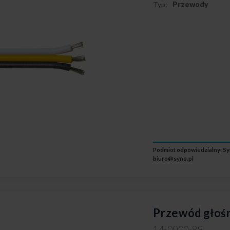
Typ:
Przewody
Podmiot odpowiedzialny: Syn
biuro@syno.pl
Przewód głoś
14-0000-89