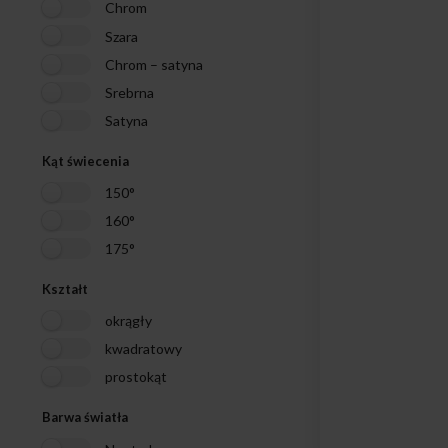
Chrom
Szara
Chrom – satyna
Srebrna
Satyna
Kąt świecenia
150°
160°
175°
Kształt
okrągły
kwadratowy
prostokąt
Barwa światła