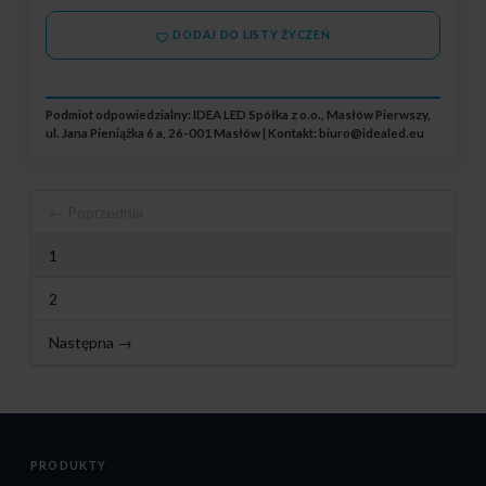
DODAJ DO LISTY ŻYCZEŃ
Podmiot odpowiedzialny: IDEA LED Spółka z o.o., Masłów Pierwszy,
ul. Jana Pieniążka 6 a, 26-001 Masłów | Kontakt:
biuro@idealed.eu
← Poprzednia
1
2
Następna →
PRODUKTY