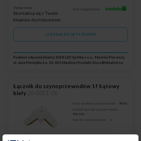
Twoja cena:
średnio
Stan magazynowy:
Skontaktuj się z Twoim
lokalnym dystrybutorem
DODAJ DO LISTY ŻYCZEŃ
Podmiot odpowiedzialny: IDEA LED Spółka z o.o., Masłów Pierwszy,
ul. Jana Pieniążka 6 a, 26-001 Masłów | Kontakt:
biuro@idealed.eu
Łącznik do szynoprzewodów 1f kątowy
biały
20-0001-06
Kolor obudowy szynoprzewody:
Biały
Kształt łącznika szynoprzewody:
Kątowy
Ilość faz szynoprzewody:
1