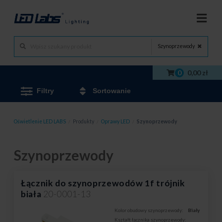
Szynoprzewody
0
0,00 zł
Filtry
Sortowanie
Oświetlenie LED LABS
/
Produkty
/
Oprawy LED
/
Szynoprzewody
Szynoprzewody
Łącznik do szynoprzewodów 1f trójnik
biała
20-0001-13
Kolor obudowy szynoprzewody:
Biały
Kształt łącznika szynoprzewody: