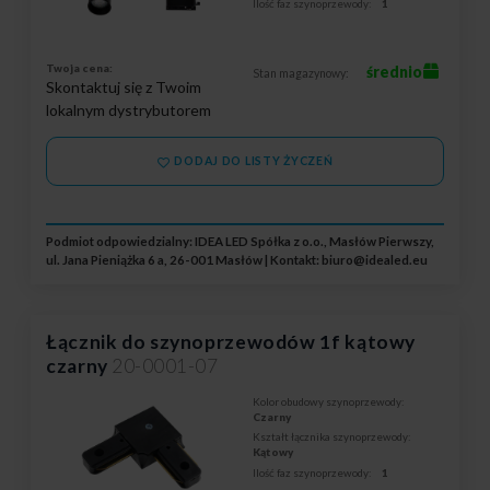
Ilość faz szynoprzewody:
1
Twoja cena:
średnio
Stan magazynowy:
Skontaktuj się z Twoim
lokalnym dystrybutorem
DODAJ DO LISTY ŻYCZEŃ
Podmiot odpowiedzialny: IDEA LED Spółka z o.o., Masłów Pierwszy,
ul. Jana Pieniążka 6 a, 26-001 Masłów | Kontakt:
biuro@idealed.eu
Łącznik do szynoprzewodów 1f kątowy
czarny
20-0001-07
Kolor obudowy szynoprzewody:
Czarny
Kształt łącznika szynoprzewody:
Kątowy
Ilość faz szynoprzewody:
1