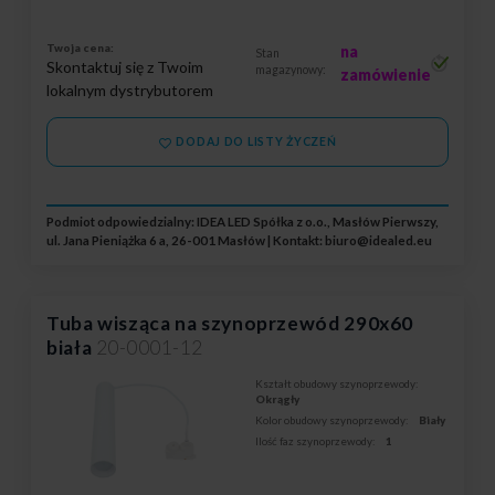
Twoja cena:
na
Stan
Skontaktuj się z Twoim
magazynowy:
zamówienie
lokalnym dystrybutorem
DODAJ DO LISTY ŻYCZEŃ
Podmiot odpowiedzialny: IDEA LED Spółka z o.o., Masłów Pierwszy,
ul. Jana Pieniążka 6 a, 26-001 Masłów | Kontakt:
biuro@idealed.eu
Tuba wisząca na szynoprzewód 290x60
biała
20-0001-12
Kształt obudowy szynoprzewody:
Okrągły
Kolor obudowy szynoprzewody:
Biały
Ilość faz szynoprzewody:
1