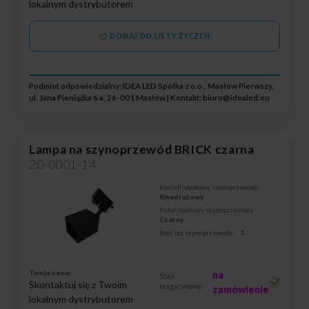
lokalnym dystrybutorem
DODAJ DO LISTY ŻYCZEŃ
Podmiot odpowiedzialny: IDEA LED Spółka z o.o., Masłów Pierwszy,
ul. Jana Pieniążka 6 a, 26-001 Masłów | Kontakt:
biuro@idealed.eu
Lampa na szynoprzewód BRICK czarna
20-0001-14
Kształt obudowy szynoprzewody:
Kwadratowy
Kolor obudowy szynoprzewody:
Czarny
Ilość faz szynoprzewody:
1
Twoja cena:
na
Stan
Skontaktuj się z Twoim
magazynowy:
zamówienie
lokalnym dystrybutorem