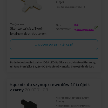
Trójnik
Ilość faz szynoprzewody:
1
Twoja cena:
na
Stan
Skontaktuj się z Twoim
magazynowy:
zamówienie
lokalnym dystrybutorem
DODAJ DO LISTY ŻYCZEŃ
Podmiot odpowiedzialny: IDEA LED Spółka z o.o., Masłów Pierwszy,
ul. Jana Pieniążka 6 a, 26-001 Masłów | Kontakt:
biuro@idealed.eu
Łącznik do szynoprzewodów 1f trójnik
czarny
20-0001-08
Kolor obudowy szynoprzewody:
Czarny
Kształt łącznika szynoprzewody: