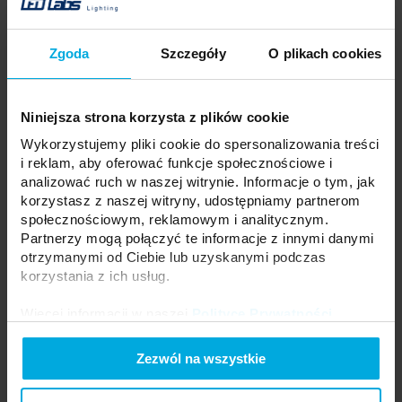
Twoja cena:
na
Stan
Skontaktuj się z Twoim
magazynowy:
zamówienie
lokalnym dystrybutorem
Zgoda
Szczegóły
O plikach cookies
DODAJ DO LISTY ŻYCZEŃ
Niniejsza strona korzysta z plików cookie
Wykorzystujemy pliki cookie do spersonalizowania treści
Podmiot odpowiedzialny: IDEA LED Spółka z o.o., Masłów Pierwszy,
i reklam, aby oferować funkcje społecznościowe i
ul. Jana Pieniążka 6 a, 26-001 Masłów | Kontakt:
biuro@idealed.eu
analizować ruch w naszej witrynie. Informacje o tym, jak
korzystasz z naszej witryny, udostępniamy partnerom
społecznościowym, reklamowym i analitycznym.
Lampa na szynoprzewód BRICK biała
Partnerzy mogą połączyć te informacje z innymi danymi
20-0001-09
otrzymanymi od Ciebie lub uzyskanymi podczas
korzystania z ich usług.
Kształt obudowy szynoprzewody:
Kwadratowy
Kolor obudowy szynoprzewody:
Biały
Więcej informacji w naszej
Polityce Prywatności
.
Ilość faz szynoprzewody:
1
Zezwól na wszystkie
Twoja cena:
na
Stan