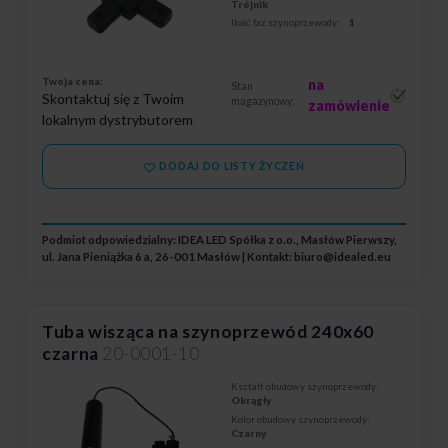
Trójnik
Ilość faz szynoprzewody:
1
Twoja cena:
na
Stan
Skontaktuj się z Twoim
magazynowy:
zamówienie
lokalnym dystrybutorem
DODAJ DO LISTY ŻYCZEŃ
Podmiot odpowiedzialny: IDEA LED Spółka z o.o., Masłów Pierwszy,
ul. Jana Pieniążka 6 a, 26-001 Masłów | Kontakt:
biuro@idealed.eu
Tuba wisząca na szynoprzewód 240x60
czarna
20-0001-10
Kształt obudowy szynoprzewody:
Okrągły
Kolor obudowy szynoprzewody:
Czarny