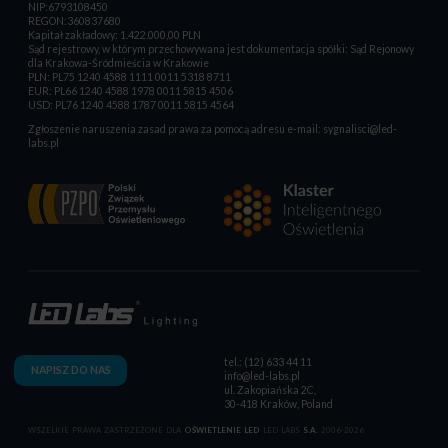
NIP:6793108450
REGON:360837680
Kapitał zakładowy: 1.422.000,00 PLN
Sąd rejestrowy, w którym przechowywana jest dokumentacja spółki: Sąd Rejonowy
dla Krakowa-Śródmieścia w Krakowie
PLN: PL75 1240 4588 1111 0011 5318 8711
EUR: PL66 1240 4588 1978 0011 5815 4506
USD: PL76 1240 4588 1787 0011 5815 4564
Zgłoszenie naruszenia zasad prawa za pomocą adresu e-mail:
sygnalisci@led-
labs.pl
tel.: (12) 633 44 11
NAPISZ DO NAS
info@led-labs.pl
ul. Zakopiańska 2C,
30-418 Kraków, Poland
WSZELKIE PRAWA ZASTRZEŻONE DLA
OŚWIETLENIE LED
LED LABS
S.A.
2006-2026