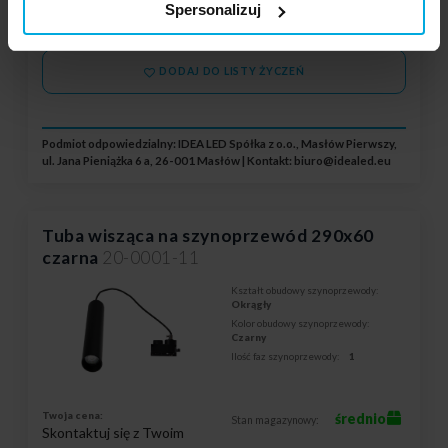
Skontaktuj się z Twoim
magazynowy:
Spersonalizuj
zamówienie
lokalnym dystrybutorem
DODAJ DO LISTY ŻYCZEŃ
Podmiot odpowiedzialny: IDEA LED Spółka z o.o., Masłów Pierwszy,
ul. Jana Pieniążka 6 a, 26-001 Masłów | Kontakt:
biuro@idealed.eu
Tuba wisząca na szynoprzewód 290x60
czarna
20-0001-11
Kształt obudowy szynoprzewody:
Okrągły
Kolor obudowy szynoprzewody:
Czarny
Ilość faz szynoprzewody:
1
Twoja cena:
średnio
Stan magazynowy:
Skontaktuj się z Twoim