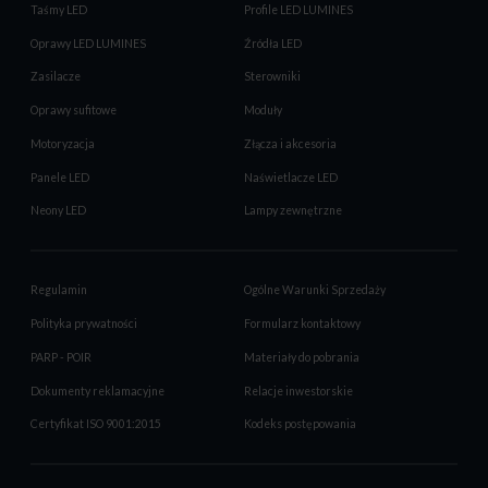
Taśmy LED
Profile LED LUMINES
Oprawy LED LUMINES
Źródła LED
Zasilacze
Sterowniki
Oprawy sufitowe
Moduły
Motoryzacja
Złącza i akcesoria
Panele LED
Naświetlacze LED
Neony LED
Lampy zewnętrzne
Regulamin
Ogólne Warunki Sprzedaży
Polityka prywatności
Formularz kontaktowy
PARP - POIR
Materiały do pobrania
Dokumenty reklamacyjne
Relacje inwestorskie
Certyfikat ISO 9001:2015
Kodeks postępowania