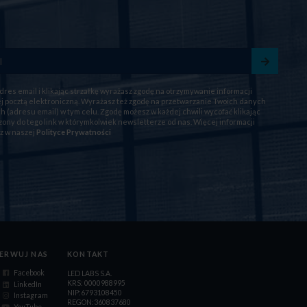
dres email i klikając strzałkę wyrażasz zgodę na otrzymywanie informacji
 pocztą elektroniczną. Wyrażasz też zgodę na przetwarzanie Twoich danych
 (adresu email) w tym celu. Zgodę możesz w każdej chwili wycofać klikając
ony do tego link w którymkolwiek newsletterze od nas. Więcej informacji
z w naszej
Polityce Prywatności
ERWUJ NAS
KONTAKT
Facebook
LED LABS S.A.
KRS: 0000988995
LinkedIn
NIP:6793108450
Instagram
REGON:360837680
YouTube