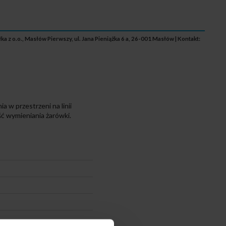
 z o.o., Masłów Pierwszy, ul. Jana Pieniążka 6 a, 26-001 Masłów | Kontakt:
w przestrzeni na linii
ć wymieniania żarówki.