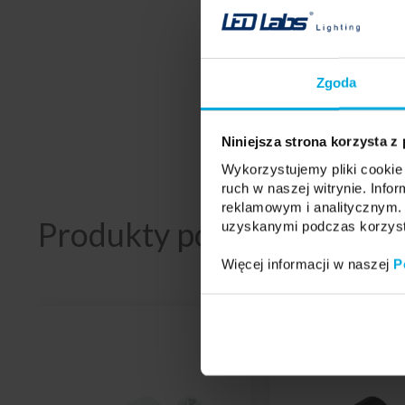
Kształt obudowy:
Wymiary i materiał:
Stopień ochrony:
Zgoda
Deklaracje bezpieczeństwa:
Gwarancja:
Niniejsza strona korzysta z
Wykorzystujemy pliki cookie 
ruch w naszej witrynie. Inf
reklamowym i analitycznym. 
Produkty powiązane
uzyskanymi podczas korzysta
Więcej informacji w naszej
P