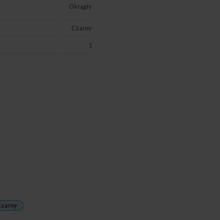
Okrągły
Czarny
1
zarny