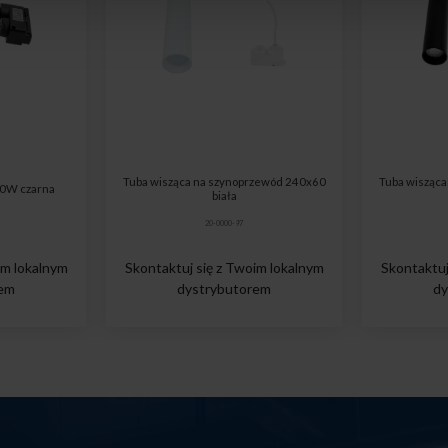
Tuba wisząca na szynoprzewód 240x60
Tuba wisząc
0W czarna
biała
20-0000-97
im lokalnym
Skontaktuj się z Twoim lokalnym
Skontaktuj
rem
dystrybutorem
dy