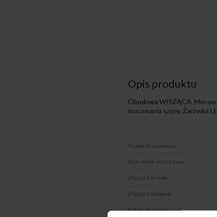
Opis produktu
Obudowa WISZĄCA. Mocowana d
mocowania szyny. Żarówka LED
Napięcie zasilania:
Moc elektryczna max:
Złącze żarówki:
Złącze zasilania:
Kolor obudowy: