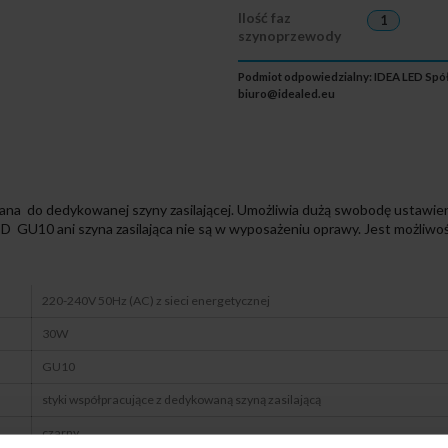
Ilość faz
1
szynoprzewody
Podmiot odpowiedzialny: IDEA LED Spółka
biuro@idealed.eu
o dedykowanej szyny zasilającej. Umożliwia dużą swobodę ustawienia 
 GU10 ani szyna zasilająca nie są w wyposażeniu oprawy. Jest możliwoś
220-240V 50Hz (AC) z sieci energetycznej
30W
GU10
styki współpracujące z dedykowaną szyną zasilającą
czarny