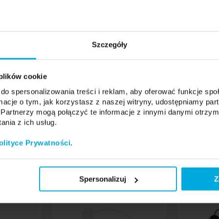
Podstawa okrągła - walec
walec Ø 60 mm, h 290 mm. Długość kabla zasilającego do 1500mm. Alumi
IP20, należy chronić przed wilgocią
Szczegóły
CE, RoHS
2 lata
 plików cookie
do spersonalizowania treści i reklam, aby oferować funkcje sp
ormacje o tym, jak korzystasz z naszej witryny, udostępniamy p
Partnerzy mogą połączyć te informacje z innymi danymi otrzym
nia z ich usług.
olityce Prywatności
.
Spersonalizuj
Z