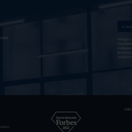
akupy
Podając a
handlowej
osobowych
przeznacz
znajdzies
OBS
zedaży