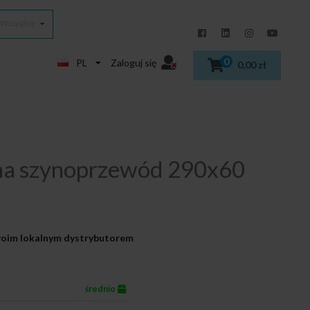
Wszystkie
0
PL
Zaloguj się
0,00 zł
na szynoprzewód 290x60
Twoim lokalnym dystrybutorem
średnio