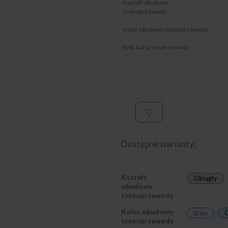
Kształt obudowy
szynoprzewody
Kolor obudowy szynoprzewody
Ilość faz szynoprzewody
Dostępne warianty:
Kształt
Okrągły
obudowy
szynoprzewody
Kolor obudowy
Biały
C
szynoprzewody