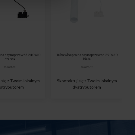
a na szynoprzewód 240x60
Tuba wisząca na szynoprzewód 290x60
czarna
biała
20-0001-10
20-0001-12
 się z Twoim lokalnym
Skontaktuj się z Twoim lokalnym
strybutorem
dystrybutorem