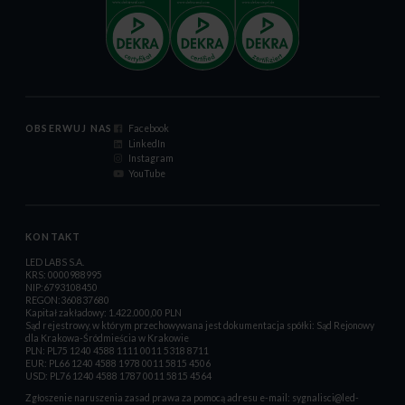
OBSERWUJ NAS
Facebook
LinkedIn
Instagram
YouTube
KONTAKT
LED LABS S.A.
KRS: 0000988995
NIP:6793108450
REGON:360837680
Kapitał zakładowy: 1.422.000,00 PLN
Sąd rejestrowy, w którym przechowywana jest dokumentacja spółki: Sąd Rejonowy
dla Krakowa-Śródmieścia w Krakowie
PLN: PL75 1240 4588 1111 0011 5318 8711
EUR: PL66 1240 4588 1978 0011 5815 4506
USD: PL76 1240 4588 1787 0011 5815 4564
Zgłoszenie naruszenia zasad prawa za pomocą adresu e-mail:
sygnalisci@led-