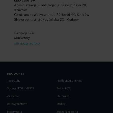
LED Labs SA
Administracja, Produkcja: ul. Biskupińska 28,
Kraków
Centrum Logistyczne: ul. Półłanki 44, Kraków
Showroom: ul. Zakopiańska 2C, Kraków
Patrycja Biel
Marketing
ARTYKUŁY AUTORA
PRODUKTY
Taśmy LED
Profile LED LUMINES
Oprawy LED LUMINES
Źródła LED
Zasilacze
Sterowniki
Oprawy sufitowe
Moduły
Motoryzacja
Złącza i akcesoria