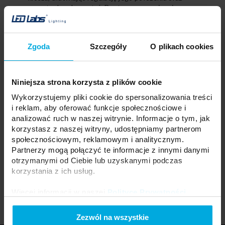
ewentualny demontaż. Dostępne w wariancie
kolorystycznym
opal
, w długościach
1 m, 2,02 m i 3
m
. Zachęcamy do obejrzenia wideo
przedstawiającego montaż nowych systemów
zalewanych betonem poniżej:
Zgoda
Szczegóły
O plikach cookies
Niniejsza strona korzysta z plików cookie
Wykorzystujemy pliki cookie do spersonalizowania treści
i reklam, aby oferować funkcje społecznościowe i
analizować ruch w naszej witrynie. Informacje o tym, jak
korzystasz z naszej witryny, udostępniamy partnerom
społecznościowym, reklamowym i analitycznym.
Partnerzy mogą połączyć te informacje z innymi danymi
otrzymanymi od Ciebie lub uzyskanymi podczas
Aleksandra Czerepak
korzystania z ich usług.
Marketing
ARTYKUŁY AUTORA
Więcej informacji w naszej
Polityce Prywatności
.
Zezwól na wszystkie