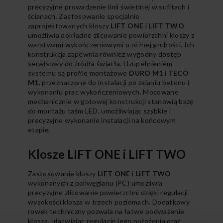
precyzyjne prowadzenie linii świetlnej w sufitach i
ścianach. Zastosowanie specjalnie
zaprojektowanych kloszy
LIFT ONE
i
LIFT TWO
umożliwia dokładne zlicowanie powierzchni kloszy z
warstwami wykończeniowymi o różnej grubości. Ich
konstrukcja zapewnia również wygodny dostęp
serwisowy do źródła światła. Uzupełnieniem
systemu są profile montażowe
DURO M1
i
TECO
M1
, przeznaczone do instalacji po zalaniu betonu i
wykonaniu prac wykończeniowych. Mocowane
mechanicznie w gotowej konstrukcji stanowią bazę
do montażu taśm LED, umożliwiając szybkie i
precyzyjne wykonanie instalacji na końcowym
etapie.
Klosze LIFT ONE i LIFT TWO
Zastosowanie kloszy
LIFT ONE
i
LIFT TWO
wykonanych z poliwęglanu (PC) umożliwia
precyzyjne zlicowanie powierzchni dzięki regulacji
wysokości klosza w trzech poziomach. Dodatkowy
rowek techniczny pozwala na łatwe podważenie
klosza, ułatwiając regulację jego położenia oraz