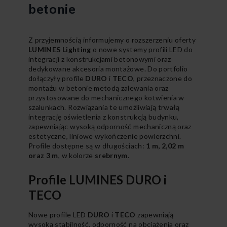
betonie
Z przyjemnością informujemy o rozszerzeniu oferty
LUMINES Lighting
o nowe systemy profili LED do
integracji z konstrukcjami betonowymi oraz
dedykowane akcesoria montażowe. Do portfolio
dołączyły profile
DURO
i
TECO
, przeznaczone do
montażu w betonie metodą zalewania oraz
przystosowane do mechanicznego kotwienia w
szalunkach. Rozwiązania te umożliwiają trwałą
integrację oświetlenia z konstrukcją budynku,
zapewniając wysoką odporność mechaniczną oraz
estetyczne, liniowe wykończenie powierzchni.
Profile dostępne są w długościach:
1 m, 2,02 m
oraz 3 m
, w kolorze
srebrnym
.
Profile LUMINES DURO i
TECO
Nowe profile LED
DURO
i
TECO
zapewniają
wysoką stabilność, odporność na obciążenia oraz