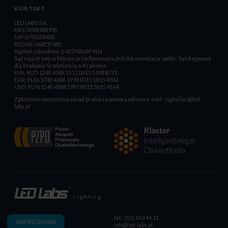
KONTAKT
LED LABS S.A.
KRS: 0000988995
NIP:6793108450
REGON:360837680
Kapitał zakładowy: 1.422.000,00 PLN
Sąd rejestrowy, w którym przechowywana jest dokumentacja spółki: Sąd Rejonowy
dla Krakowa-Śródmieścia w Krakowie
PLN: PL75 1240 4588 1111 0011 5318 8711
EUR: PL66 1240 4588 1978 0011 5815 4506
USD: PL76 1240 4588 1787 0011 5815 4564
Zgłoszenie naruszenia zasad prawa za pomocą adresu e-mail:
sygnalisci@led-
labs.pl
tel.: (12) 633 44 11
NAPISZ DO NAS
info@led-labs.pl