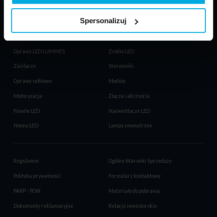
Spersonalizuj
PRODUKTY
Taśmy LED
Profile LED LUMINES
Oprawy LED LUMINES
Źródła LED
Zasilacze
Sterowniki
Oprawy sufitowe
Moduły
Motoryzacja
Złącza i akcesoria
Panele LED
Naświetlacze LED
Neony LED
Lampy zewnętrzne
Regulamin
Ogólne Warunki Sprzedaży
Polityka prywatności
Formularz kontaktowy
PARP - POIR
Materiały do pobrania
Dokumenty reklamacyjne
Relacje inwestorskie