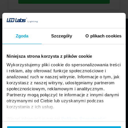
PRODUKTY
Zgoda
Szczegóły
O plikach cookies
Taśmy LED
Profile LED LUMINES
Oprawy LED LUMINES
Źródła LED
Niniejsza strona korzysta z plików cookie
Zasilacze
Sterowniki
Wykorzystujemy pliki cookie do spersonalizowania treści
Oprawy sufitowe
Moduły
i reklam, aby oferować funkcje społecznościowe i
Motoryzacja
Złącza i akcesoria
analizować ruch w naszej witrynie. Informacje o tym, jak
korzystasz z naszej witryny, udostępniamy partnerom
Panele LED
Naświetlacze LED
społecznościowym, reklamowym i analitycznym.
Neony LED
Lampy zewnętrzne
Partnerzy mogą połączyć te informacje z innymi danymi
otrzymanymi od Ciebie lub uzyskanymi podczas
korzystania z ich usług.
Regulamin
Ogólne Warunki Sprzedaży
Więcej informacji w naszej
Polityce Prywatności
.
Polityka prywatności
Formularz kontaktowy