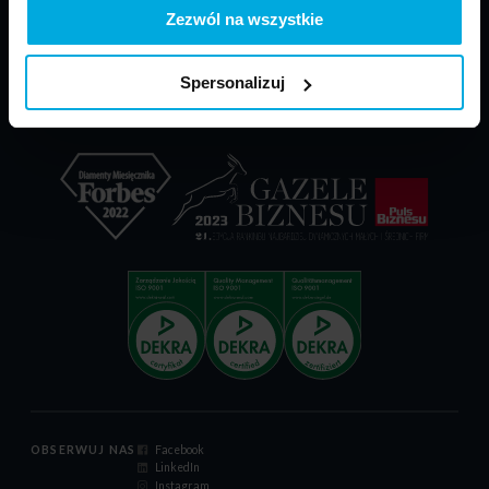
PARP - POIR
Materiały do pobrania
Zezwól na wszystkie
Dokumenty reklamacyjne
Relacje inwestorskie
Spersonalizuj
Certyfikat ISO 9001:2015
Kodeks postępowania
OBSERWUJ NAS
Facebook
LinkedIn
Instagram