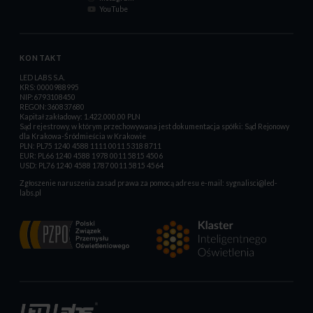
YouTube
KONTAKT
LED LABS S.A.
KRS: 0000988995
NIP:6793108450
REGON:360837680
Kapitał zakładowy: 1.422.000,00 PLN
Sąd rejestrowy, w którym przechowywana jest dokumentacja spółki: Sąd Rejonowy
dla Krakowa-Śródmieścia w Krakowie
PLN: PL75 1240 4588 1111 0011 5318 8711
EUR: PL66 1240 4588 1978 0011 5815 4506
USD: PL76 1240 4588 1787 0011 5815 4564
Zgłoszenie naruszenia zasad prawa za pomocą adresu e-mail:
sygnalisci@led-
labs.pl