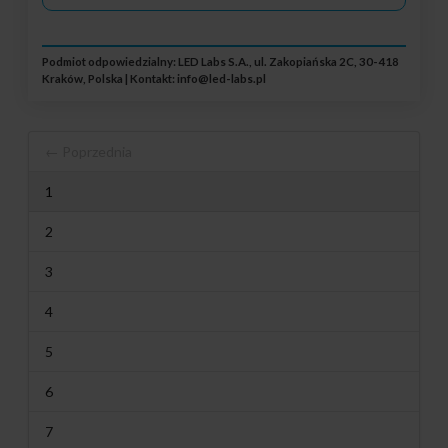
Podmiot odpowiedzialny: LED Labs S.A., ul. Zakopiańska 2C, 30-418
Kraków, Polska | Kontakt:
info@led-labs.pl
← Poprzednia
1
2
3
4
5
6
7