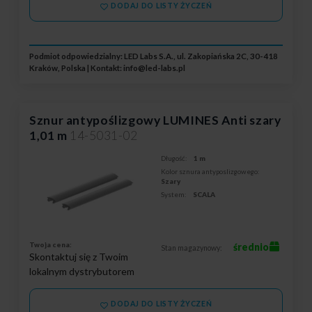
DODAJ DO LISTY ŻYCZEŃ
Podmiot odpowiedzialny: LED Labs S.A., ul. Zakopiańska 2C, 30-418
Kraków, Polska | Kontakt:
info@led-labs.pl
Sznur antypoślizgowy LUMINES Anti szary
1,01 m
14-5031-02
Długość:
1 m
Kolor sznura antyposlizgowego:
Szary
System:
SCALA
Twoja cena:
średnio
Stan magazynowy:
Skontaktuj się z Twoim
lokalnym dystrybutorem
DODAJ DO LISTY ŻYCZEŃ