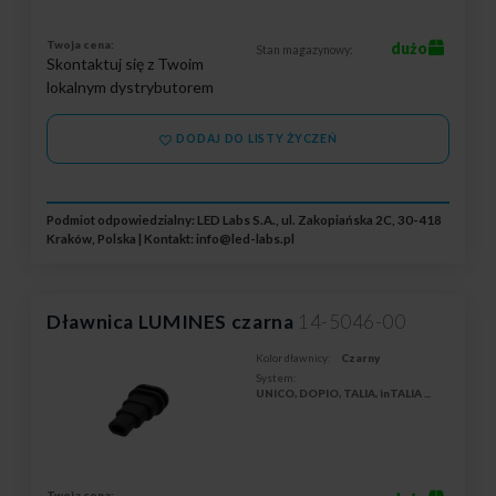
Twoja cena:
dużo
Stan magazynowy:
Skontaktuj się z Twoim
lokalnym dystrybutorem
DODAJ DO LISTY ŻYCZEŃ
Podmiot odpowiedzialny: LED Labs S.A., ul. Zakopiańska 2C, 30-418
Kraków, Polska | Kontakt:
info@led-labs.pl
Dławnica LUMINES czarna
14-5046-00
Kolor dławnicy:
Czarny
System:
UNICO, DOPIO, TALIA, inTALIA
...
Twoja cena: