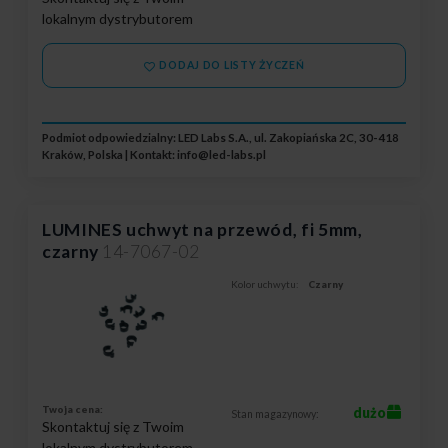
lokalnym dystrybutorem
DODAJ DO LISTY ŻYCZEŃ
Podmiot odpowiedzialny: LED Labs S.A., ul. Zakopiańska 2C, 30-418
Kraków, Polska | Kontakt:
info@led-labs.pl
LUMINES uchwyt na przewód, fi 5mm,
czarny
14-7067-02
Kolor uchwytu:
Czarny
Twoja cena:
dużo
Stan magazynowy:
Skontaktuj się z Twoim
lokalnym dystrybutorem