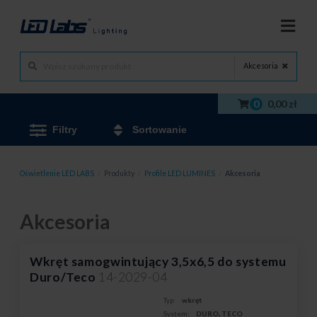
Akcesoria
0
0,00 zł
Filtry
Sortowanie
Oświetlenie LED LABS
/
Produkty
/
Profile LED LUMINES
/
Akcesoria
Akcesoria
Wkręt samogwintujący 3,5x6,5 do systemu
Duro/Teco
14-2029-04
Typ:
wkręt
System:
DURO, TECO