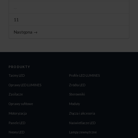
…
11
Następna →
PRODUKTY
Taśmy LED
Profile LED LUMINES
Oprawy LED LUMINES
Źródła LED
Zasilacze
Sterowniki
Oprawy sufitowe
Moduły
Motoryzacja
Złącza i akcesoria
Panele LED
Naświetlacze LED
Neony LED
Lampy zewnętrzne