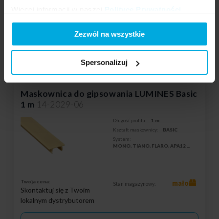
Więcej informacji w naszej
Polityce Prywatności
.
DODAJ DO LISTY ŻYCZEŃ
Zezwól na wszystkie
Podmiot odpowiedzialny: LED Labs S.A., ul. Zakopiańska 2C, 30-418
Kraków, Polska | Kontakt:
info@led-labs.pl
Spersonalizuj
Maskownica do gipsowania LUMINES Basic
1 m
14-2029-06
Długość profilu:
1 m
Kształt maskownicy:
BASIC
System:
MONO, TIANO, FLARO, APA12
...
Twoja cena:
mało
Stan magazynowy:
Skontaktuj się z Twoim
lokalnym dystrybutorem