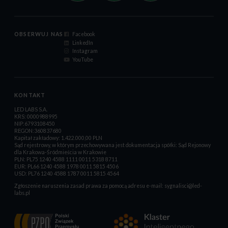
OBSERWUJ NAS
Facebook
LinkedIn
Instagram
YouTube
KONTAKT
LED LABS S.A.
KRS: 0000988995
NIP:6793108450
REGON:360837680
Kapitał zakładowy: 1.422.000,00 PLN
Sąd rejestrowy, w którym przechowywana jest dokumentacja spółki: Sąd Rejonowy
dla Krakowa-Śródmieścia w Krakowie
PLN: PL75 1240 4588 1111 0011 5318 8711
EUR: PL66 1240 4588 1978 0011 5815 4506
USD: PL76 1240 4588 1787 0011 5815 4564
Zgłoszenie naruszenia zasad prawa za pomocą adresu e-mail:
sygnalisci@led-
labs.pl