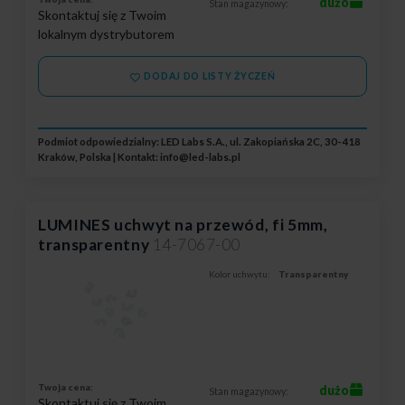
dużo
Stan magazynowy:
Skontaktuj się z Twoim
lokalnym dystrybutorem
DODAJ DO LISTY ŻYCZEŃ
Podmiot odpowiedzialny: LED Labs S.A., ul. Zakopiańska 2C, 30-418
Kraków, Polska | Kontakt:
info@led-labs.pl
LUMINES uchwyt na przewód, fi 5mm,
transparentny
14-7067-00
Kolor uchwytu:
Transparentny
Twoja cena:
dużo
Stan magazynowy:
Skontaktuj się z Twoim