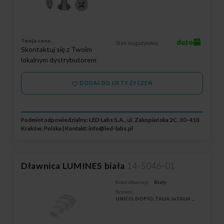
Twoja cena:
dużo
Stan magazynowy:
Skontaktuj się z Twoim
lokalnym dystrybutorem
DODAJ DO LISTY ŻYCZEŃ
Podmiot odpowiedzialny: LED Labs S.A., ul. Zakopiańska 2C, 30-418
Kraków, Polska | Kontakt:
info@led-labs.pl
Dławnica LUMINES biała
14-5046-01
Kolor dławnicy:
Biały
System:
UNICO, DOPIO, TALIA, inTALIA
...